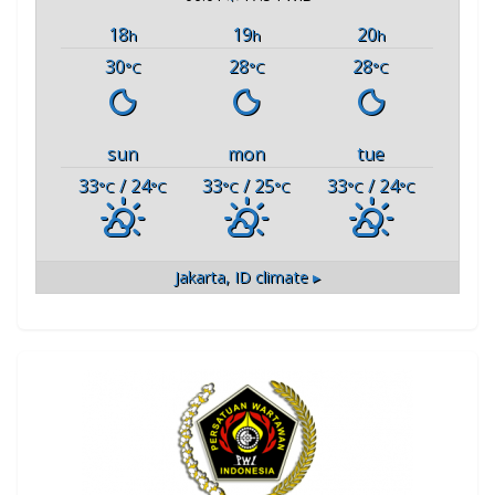
18
19
20
h
h
h
30
28
28
°C
°C
°C
sun
mon
tue
33
/ 24
33
/ 25
33
/ 24
°C
°C
°C
°C
°C
°C
Jakarta, ID
climate ▸