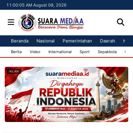
11:00:06 AM August 08, 2026
Beranda
Nasional
Pemerintahan
Daerah
Huk
Berita
Video
International
Sport
Sepakbola
Bisn
IKLAN