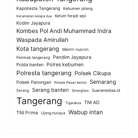
Kapolresta Tangerang
Kebumen jateng
Ketum feradi wpi
Kecamatan kelapa dua
Kodim Jayapura
Kombes Pol Andi Muhammad Indra
Waspada Amirullah
Kota tangerang
Mentri nusron
Pendim Jayapura
Pemkab tangerang
Polres kebumen
Polda banten
Polresta tangerang
Polsek Cikupa
Semarang
Polsek Panongan
Polsek Pasar kemis
Serang banten
Serang
Suaramediaa.id
Sinergitas
Tangerang
TNI AD
Tigaraksa
Wabup intan
TNI Prima
Ujang nurjaya