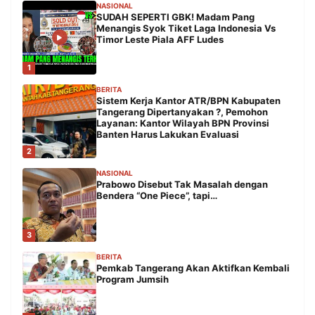
NASIONAL
SUDAH SEPERTI GBK! Madam Pang
Menangis Syok Tiket Laga Indonesia Vs
Timor Leste Piala AFF Ludes
1
BERITA
Sistem Kerja Kantor ATR/BPN Kabupaten
Tangerang Dipertanyakan ?, Pemohon
Layanan: Kantor Wilayah BPN Provinsi
Banten Harus Lakukan Evaluasi
2
NASIONAL
Prabowo Disebut Tak Masalah dengan
Bendera “One Piece”, tapi…
3
BERITA
Pemkab Tangerang Akan Aktifkan Kembali
Program Jumsih