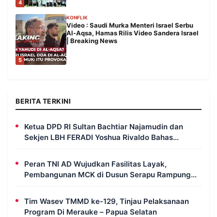
4
KONFLIK
Video : Saudi Murka Menteri Israel Serbu
Al-Aqsa, Hamas Rilis Video Sandera Israel
| Breaking News
5
BERITA TERKINI
Ketua DPD RI Sultan Bachtiar Najamudin dan
Sekjen LBH FERADI Yoshua Rivaldo Bahas
Geopolitik dan Supremasi Hukum
Peran TNI AD Wujudkan Fasilitas Layak,
Pembangunan MCK di Dusun Serapu Rampung
Dikerjakan
Tim Wasev TMMD ke-129, Tinjau Pelaksanaan
Program Di Merauke – Papua Selatan