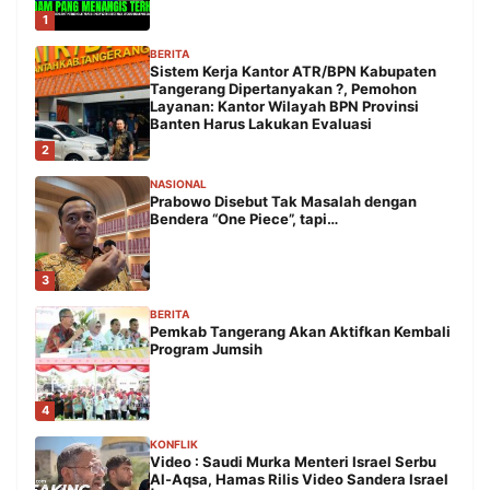
1
BERITA
Sistem Kerja Kantor ATR/BPN Kabupaten
Tangerang Dipertanyakan ?, Pemohon
Layanan: Kantor Wilayah BPN Provinsi
Banten Harus Lakukan Evaluasi
2
NASIONAL
Prabowo Disebut Tak Masalah dengan
Bendera “One Piece”, tapi…
3
BERITA
Pemkab Tangerang Akan Aktifkan Kembali
Program Jumsih
4
KONFLIK
Video : Saudi Murka Menteri Israel Serbu
Al-Aqsa, Hamas Rilis Video Sandera Israel