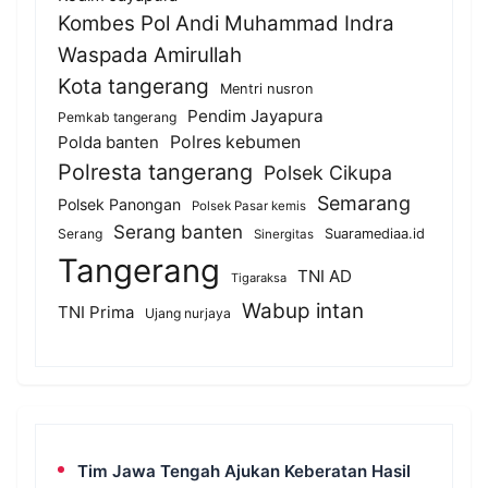
Kombes Pol Andi Muhammad Indra
Waspada Amirullah
Kota tangerang
Mentri nusron
Pendim Jayapura
Pemkab tangerang
Polda banten
Polres kebumen
Polresta tangerang
Polsek Cikupa
Semarang
Polsek Panongan
Polsek Pasar kemis
Serang banten
Serang
Suaramediaa.id
Sinergitas
Tangerang
TNI AD
Tigaraksa
Wabup intan
TNI Prima
Ujang nurjaya
Tim Jawa Tengah Ajukan Keberatan Hasil