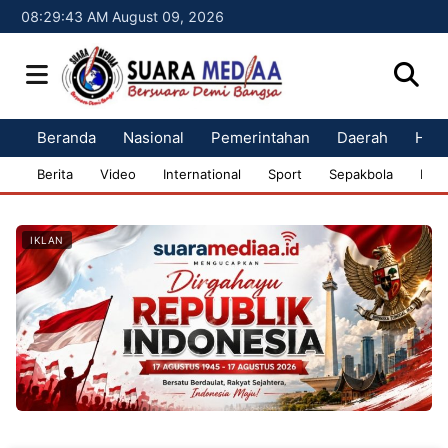
08:29:44 AM August 09, 2026
Beranda
Nasional
Pemerintahan
Daerah
Huk
Berita
Video
International
Sport
Sepakbola
Bisn
IKLAN