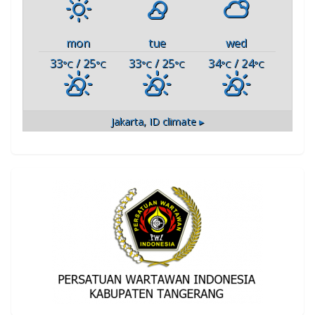
mon
tue
wed
33
/ 25
33
/ 25
34
/ 24
°C
°C
°C
°C
°C
°C
Jakarta, ID
climate ▸