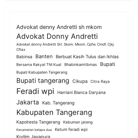
Advokat denny Andretti sh mkom
Advokat Donny Andretti
Advokat donny Andretti SH. Skom. Mkom. Cpfw. Cmdf. Cjkj.
Cftax
Banten
Berbuat Kasih Tulus dan Ikhlas
Babinsa
Bupati
Bersama Rakyat TNI Kuat
Bhabinkamtibmas
Bupati Kabupaten Tangerang
Bupati tangerang
Cikupa
Citra Raya
Feradi wpi
Harriani Bianca Daryana
Jakarta
Kab. Tangerang
Kabupaten Tangerang
Kapolresta Tangerang
Kebumen jateng
Ketum feradi wpi
Kecamatan kelapa dua
Kodim Jayapura