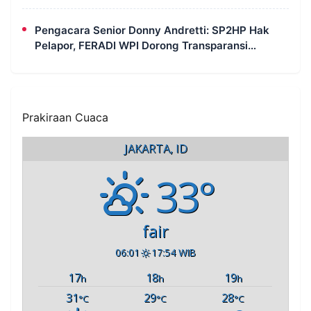
Perkara
Pengacara Senior Donny Andretti: SP2HP Hak
Pelapor, FERADI WPI Dorong Transparansi
Perkara Uun
Prakiraan Cuaca
JAKARTA, ID
33°
fair
06:01
17:54 WIB
17
18
19
h
h
h
31
29
28
°C
°C
°C