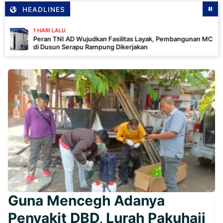
HEADLINES
 HARI LALU
eran TNI AD Wujudkan Fasilitas Layak, Pembangunan MCK
i Dusun Serapu Rampung Dikerjakan
Guna Mencegh Adanya
Penyakit DBD, Lurah Pakuhaji