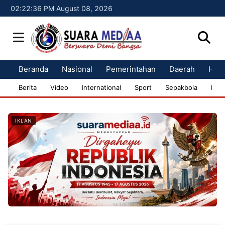
02:22:37 PM August 08, 2026
Beranda
Nasional
Pemerintahan
Daerah
Huk
Berita
Video
International
Sport
Sepakbola
Bisn
IKLAN