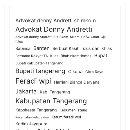
Advokat denny Andretti sh mkom
Advokat Donny Andretti
Advokat donny Andretti SH. Skom. Mkom. Cpfw. Cmdf. Cjkj.
Cftax
Banten
Berbuat Kasih Tulus dan Ikhlas
Babinsa
Bupati
Bersama Rakyat TNI Kuat
Bhabinkamtibmas
Bupati Kabupaten Tangerang
Bupati tangerang
Cikupa
Citra Raya
Feradi wpi
Harriani Bianca Daryana
Jakarta
Kab. Tangerang
Kabupaten Tangerang
Kapolresta Tangerang
Kebumen jateng
Ketum feradi wpi
Kecamatan kelapa dua
Kodim Jayapura