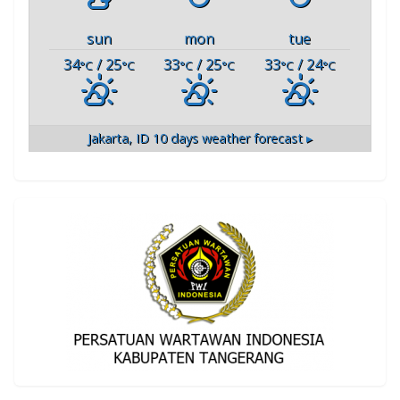
sun
mon
tue
34
/ 25
33
/ 25
33
/ 24
°C
°C
°C
°C
°C
°C
Jakarta, ID
10 days weather forecast ▸