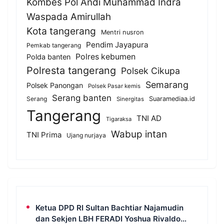
Kombes Pol Andi Muhammad Indra
Waspada Amirullah
Kota tangerang
Mentri nusron
Pendim Jayapura
Pemkab tangerang
Polres kebumen
Polda banten
Polresta tangerang
Polsek Cikupa
Semarang
Polsek Panongan
Polsek Pasar kemis
Serang banten
Serang
Suaramediaa.id
Sinergitas
Tangerang
TNI AD
Tigaraksa
Wabup intan
TNI Prima
Ujang nurjaya
Ketua DPD RI Sultan Bachtiar Najamudin
dan Sekjen LBH FERADI Yoshua Rivaldo