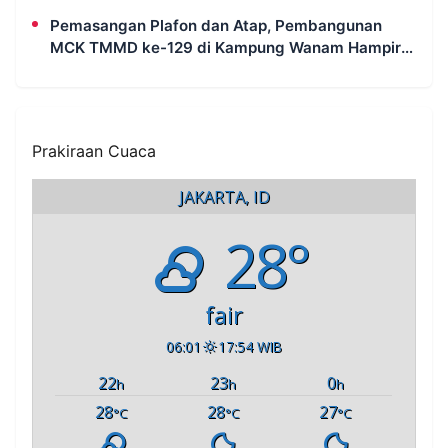
Pemasangan Plafon dan Atap, Pembangunan
MCK TMMD ke-129 di Kampung Wanam Hampir
Rampung
Prakiraan Cuaca
JAKARTA, ID
28°
fair
06:01
17:54 WIB
22
23
0
h
h
h
28
28
27
°C
°C
°C