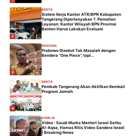
1
BERITA
Sistem Kerja Kantor ATR/BPN Kabupaten
Tangerang Dipertanyakan ?, Pemohon
Layanan: Kantor Wilayah BPN Provinsi
Banten Harus Lakukan Evaluasi
2
NASIONAL
Prabowo Disebut Tak Masalah dengan
Bendera “One Piece”, tapi…
3
BERITA
Pemkab Tangerang Akan Aktifkan Kembali
Program Jumsih
4
KONFLIK
Video : Saudi Murka Menteri Israel Serbu
Al-Aqsa, Hamas Rilis Video Sandera Israel
| Breaking News