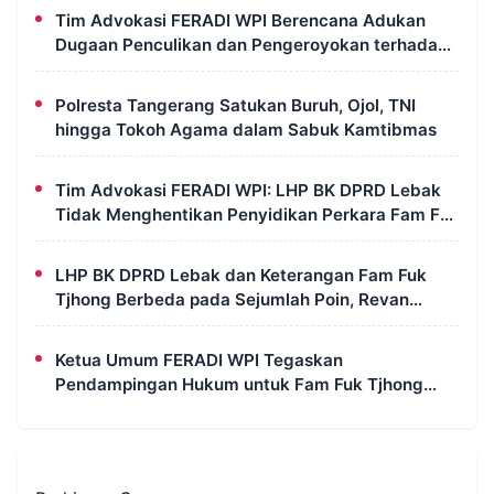
Tim Advokasi FERADI WPI Berencana Adukan
Dugaan Penculikan dan Pengeroyokan terhadap
UUN ke Komisi III DPR RI, LPSK, dan Kompolnas
Polresta Tangerang Satukan Buruh, Ojol, TNI
hingga Tokoh Agama dalam Sabuk Kamtibmas
Tim Advokasi FERADI WPI: LHP BK DPRD Lebak
Tidak Menghentikan Penyidikan Perkara Fam Fuk
Tjhong Alias Pak Uun
LHP BK DPRD Lebak dan Keterangan Fam Fuk
Tjhong Berbeda pada Sejumlah Poin, Revan
FERADI WPI: Proses Pembuktian Masih
Berlangsung di Polda Banten
Ketua Umum FERADI WPI Tegaskan
Pendampingan Hukum untuk Fam Fuk Tjhong
Tetap Berjalan, Hormati Proses Penyidikan dan
LHP BK DPRD Lebak