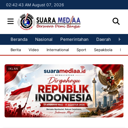
02:42:44 AM August 07, 2026
Beranda
Nasional
Pemerintahan
Daerah
Huk
Berita
Video
International
Sport
Sepakbola
Bisn
IKLAN