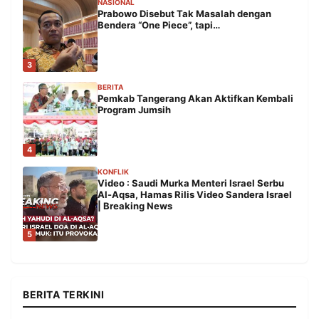
NASIONAL
Prabowo Disebut Tak Masalah dengan
Bendera “One Piece”, tapi…
3
BERITA
Pemkab Tangerang Akan Aktifkan Kembali
Program Jumsih
4
KONFLIK
Video : Saudi Murka Menteri Israel Serbu
Al-Aqsa, Hamas Rilis Video Sandera Israel
| Breaking News
5
BERITA TERKINI