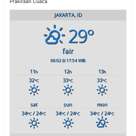
Prakiraan Cuaca
JAKARTA, ID
29°
fair
06:02
17:54 WIB
11
12
13
h
h
h
32
33
33
°C
°C
°C
sat
sun
mon
34
/ 24
34
/ 24
34
/ 24
°C
°C
°C
°C
°C
°C