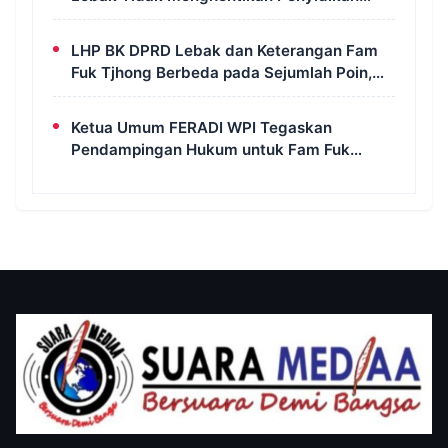
Perkara Fam Fuk Tjhong Alias Pak Uun
LHP BK DPRD Lebak dan Keterangan Fam
Fuk Tjhong Berbeda pada Sejumlah Poin,
Revan FERADI WPI: Proses Pembuktian
Masih Berlangsung di Polda Banten
Ketua Umum FERADI WPI Tegaskan
Pendampingan Hukum untuk Fam Fuk
Tjhong Tetap Berjalan, Hormati Proses
Penyidikan dan LHP BK DPRD Lebak