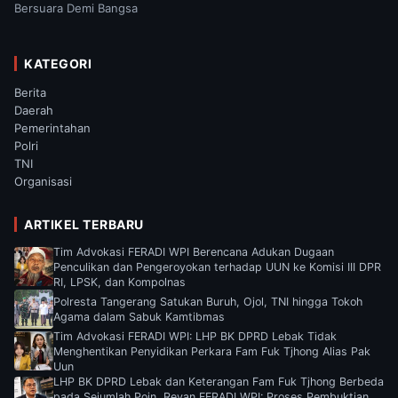
Bersuara Demi Bangsa
KATEGORI
Berita
Daerah
Pemerintahan
Polri
TNI
Organisasi
ARTIKEL TERBARU
Tim Advokasi FERADI WPI Berencana Adukan Dugaan
Penculikan dan Pengeroyokan terhadap UUN ke Komisi III DPR
RI, LPSK, dan Kompolnas
Polresta Tangerang Satukan Buruh, Ojol, TNI hingga Tokoh
Agama dalam Sabuk Kamtibmas
Tim Advokasi FERADI WPI: LHP BK DPRD Lebak Tidak
Menghentikan Penyidikan Perkara Fam Fuk Tjhong Alias Pak
Uun
LHP BK DPRD Lebak dan Keterangan Fam Fuk Tjhong Berbeda
pada Sejumlah Poin, Revan FERADI WPI: Proses Pembuktian