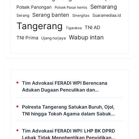
Semarang
Polsek Panongan
Polsek Pasar kemis
Serang banten
Serang
Suaramediaa.id
Sinergitas
Tangerang
TNI AD
Tigaraksa
Wabup intan
TNI Prima
Ujang nurjaya
Tim Advokasi FERADI WPI Berencana
Adukan Dugaan Penculikan dan
Pengeroyokan terhadap UUN ke Komisi III
DPR RI, LPSK, dan Kompolnas
Polresta Tangerang Satukan Buruh, Ojol,
TNI hingga Tokoh Agama dalam Sabuk
Kamtibmas
Tim Advokasi FERADI WPI: LHP BK DPRD
Lebak Tidak Menghentikan Penyidikan