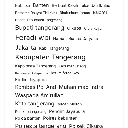
Banten
Berbuat Kasih Tulus dan Ikhlas
Babinsa
Bupati
Bersama Rakyat TNI Kuat
Bhabinkamtibmas
Bupati Kabupaten Tangerang
Bupati tangerang
Cikupa
Citra Raya
Feradi wpi
Harriani Bianca Daryana
Jakarta
Kab. Tangerang
Kabupaten Tangerang
Kapolresta Tangerang
Kebumen jateng
Ketum feradi wpi
Kecamatan kelapa dua
Kodim Jayapura
Kombes Pol Andi Muhammad Indra
Waspada Amirullah
Kota tangerang
Mentri nusron
Pendim Jayapura
Pemkab tangerang
Polres kebumen
Polda banten
Polresta tangerang
Polsek Cikupa