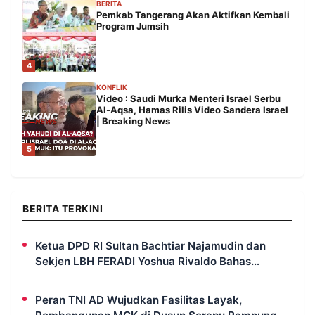
BERITA
Pemkab Tangerang Akan Aktifkan Kembali
Program Jumsih
4
KONFLIK
Video : Saudi Murka Menteri Israel Serbu
Al-Aqsa, Hamas Rilis Video Sandera Israel
| Breaking News
5
BERITA TERKINI
Ketua DPD RI Sultan Bachtiar Najamudin dan
Sekjen LBH FERADI Yoshua Rivaldo Bahas
Geopolitik dan Supremasi Hukum
Peran TNI AD Wujudkan Fasilitas Layak,