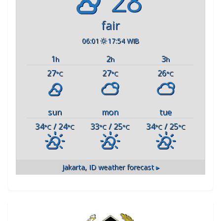
28°
fair
06:01
17:54 WIB
1
2
3
h
h
h
27
27
26
°C
°C
°C
sun
mon
tue
34
/ 24
33
/ 25
34
/ 25
°C
°C
°C
°C
°C
°C
Jakarta, ID
weather forecast ▸