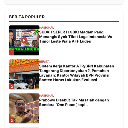
BERITA POPULER
NASIONAL
SUDAH SEPERTI GBK! Madam Pang
Menangis Syok Tiket Laga Indonesia Vs
Timor Leste Piala AFF Ludes
1
BERITA
Sistem Kerja Kantor ATR/BPN Kabupaten
Tangerang Dipertanyakan ?, Pemohon
Layanan: Kantor Wilayah BPN Provinsi
Banten Harus Lakukan Evaluasi
2
NASIONAL
Prabowo Disebut Tak Masalah dengan
Bendera “One Piece”, tapi…
3