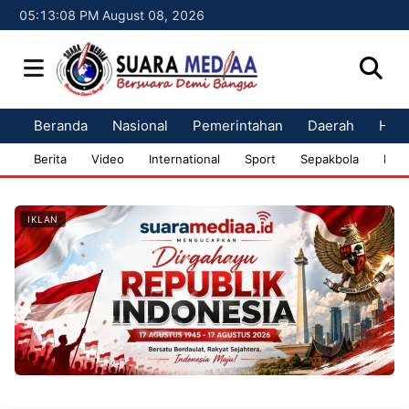
05:13:09 PM August 08, 2026
Beranda
Nasional
Pemerintahan
Daerah
Huk
Berita
Video
International
Sport
Sepakbola
Bisn
IKLAN