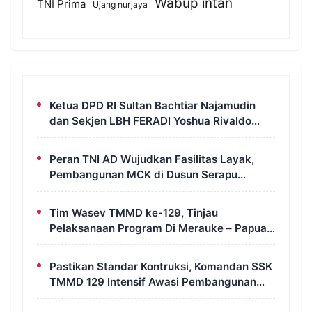
Wabup intan
TNI Prima
Ujang nurjaya
Ketua DPD RI Sultan Bachtiar Najamudin
dan Sekjen LBH FERADI Yoshua Rivaldo
Bahas Geopolitik dan Supremasi Hukum
Peran TNI AD Wujudkan Fasilitas Layak,
Pembangunan MCK di Dusun Serapu
Rampung Dikerjakan
Tim Wasev TMMD ke-129, Tinjau
Pelaksanaan Program Di Merauke – Papua
Selatan
Pastikan Standar Kontruksi, Komandan SSK
TMMD 129 Intensif Awasi Pembangunan
MCK di Wanam