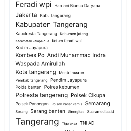
Feradi wpi
Harriani Bianca Daryana
Jakarta
Kab. Tangerang
Kabupaten Tangerang
Kapolresta Tangerang
Kebumen jateng
Ketum feradi wpi
Kecamatan kelapa dua
Kodim Jayapura
Kombes Pol Andi Muhammad Indra
Waspada Amirullah
Kota tangerang
Mentri nusron
Pendim Jayapura
Pemkab tangerang
Polres kebumen
Polda banten
Polresta tangerang
Polsek Cikupa
Semarang
Polsek Panongan
Polsek Pasar kemis
Serang banten
Serang
Suaramediaa.id
Sinergitas
Tangerang
TNI AD
Tigaraksa