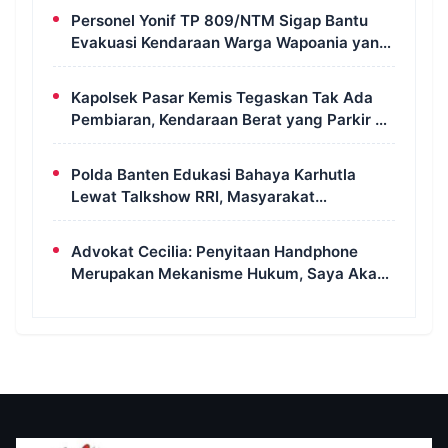
Personel Yonif TP 809/NTM Sigap Bantu
Evakuasi Kendaraan Warga Wapoania yang
Terperosok ke Jurang
Kapolsek Pasar Kemis Tegaskan Tak Ada
Pembiaran, Kendaraan Berat yang Parkir di
Bahu Jalan Langsung Ditertibkan
Polda Banten Edukasi Bahaya Karhutla
Lewat Talkshow RRI, Masyarakat
Diingatkan Ancaman Pidana Pembakaran
Lahan
Advokat Cecilia: Penyitaan Handphone
Merupakan Mekanisme Hukum, Saya Akan
Kooperatif Apabila Diminta Penyidik dan
Tidak Perlu Takut