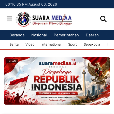
06:16:36 PM August 06, 2026
Beranda
Nasional
Pemerintahan
Daerah
Huk
Berita
Video
International
Sport
Sepakbola
Bisn
IKLAN