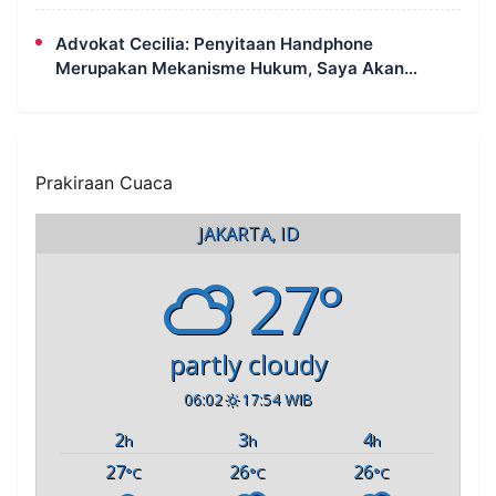
Pidana Pembakaran Lahan
Advokat Cecilia: Penyitaan Handphone
Merupakan Mekanisme Hukum, Saya Akan
Kooperatif Apabila Diminta Penyidik dan Tidak
Perlu Takut
Prakiraan Cuaca
JAKARTA, ID
27°
partly cloudy
06:02
17:54 WIB
2
3
4
h
h
h
27
26
26
°C
°C
°C