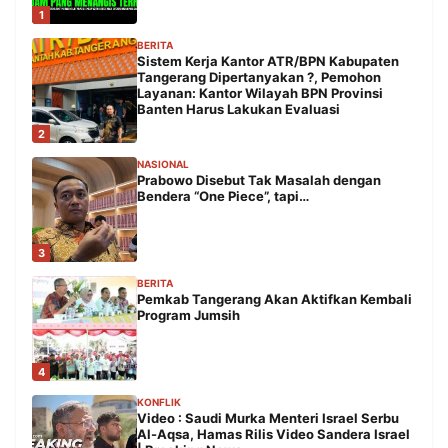
1
BERITA
Sistem Kerja Kantor ATR/BPN Kabupaten
Tangerang Dipertanyakan ?, Pemohon
Layanan: Kantor Wilayah BPN Provinsi
Banten Harus Lakukan Evaluasi
2
NASIONAL
Prabowo Disebut Tak Masalah dengan
Bendera “One Piece”, tapi…
3
BERITA
Pemkab Tangerang Akan Aktifkan Kembali
Program Jumsih
4
KONFLIK
Video : Saudi Murka Menteri Israel Serbu
Al-Aqsa, Hamas Rilis Video Sandera Israel