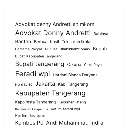
Advokat denny Andretti sh mkom
Advokat Donny Andretti
Babinsa
Banten
Berbuat Kasih Tulus dan Ikhlas
Bupati
Bersama Rakyat TNI Kuat
Bhabinkamtibmas
Bupati Kabupaten Tangerang
Bupati tangerang
Cikupa
Citra Raya
Feradi wpi
Harriani Bianca Daryana
Jakarta
Kab. Tangerang
Hut ri ke 80
Kabupaten Tangerang
Kapolresta Tangerang
Kebumen jateng
Ketum feradi wpi
Kecamatan kelapa dua
Kodim Jayapura
Kombes Pol Andi Muhammad Indra