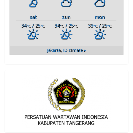
sat
sun
mon
34
/ 25
34
/ 25
33
/ 25
°C
°C
°C
°C
°C
°C
Jakarta, ID
climate ▸