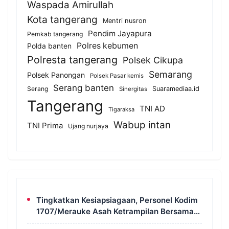
Waspada Amirullah
Kota tangerang
Mentri nusron
Pendim Jayapura
Pemkab tangerang
Polres kebumen
Polda banten
Polresta tangerang
Polsek Cikupa
Semarang
Polsek Panongan
Polsek Pasar kemis
Serang banten
Serang
Suaramediaa.id
Sinergitas
Tangerang
TNI AD
Tigaraksa
Wabup intan
TNI Prima
Ujang nurjaya
Tingkatkan Kesiapsiagaan, Personel Kodim
1707/Merauke Asah Ketrampilan Bersama
Petugas Damkar