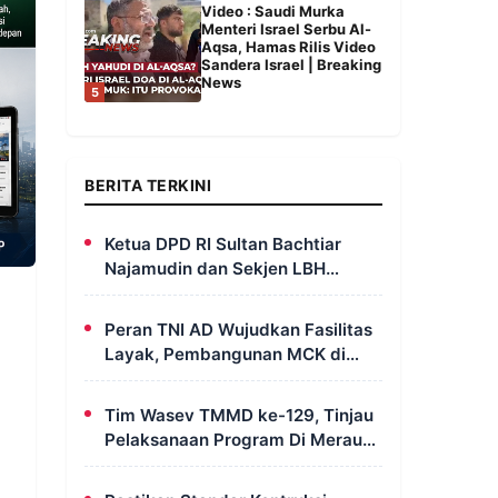
Video : Saudi Murka
Menteri Israel Serbu Al-
Aqsa, Hamas Rilis Video
Sandera Israel | Breaking
News
5
BERITA TERKINI
Ketua DPD RI Sultan Bachtiar
Najamudin dan Sekjen LBH
FERADI Yoshua Rivaldo Bahas
Geopolitik dan Supremasi Hukum
Peran TNI AD Wujudkan Fasilitas
Layak, Pembangunan MCK di
Dusun Serapu Rampung
Dikerjakan
Tim Wasev TMMD ke-129, Tinjau
Pelaksanaan Program Di Merauke
– Papua Selatan