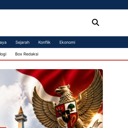
aya
Sejarah
Konflik
Ekonomi
logi
Box Redaksi