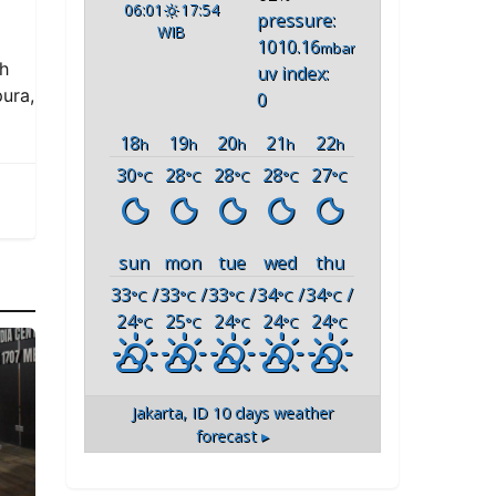
06:01
17:54
pressure:
WIB
1010.16
mbar
oh
uv index:
ura,
0
18
19
20
21
22
h
h
h
h
h
30
28
28
28
27
°C
°C
°C
°C
°C
sun
mon
tue
wed
thu
33
/
33
/
33
/
34
/
34
/
°C
°C
°C
°C
°C
24
25
24
24
24
°C
°C
°C
°C
°C
Jakarta, ID
10 days weather
forecast ▸