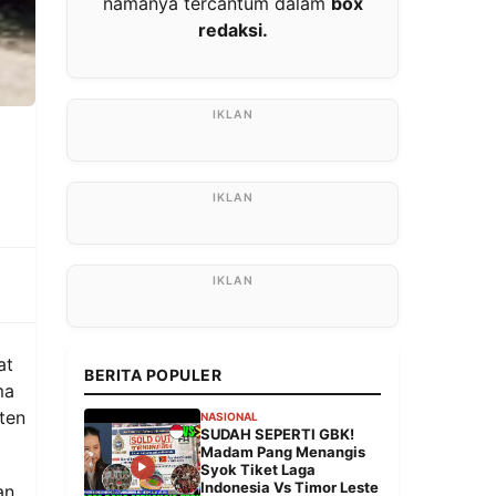
namanya tercantum dalam
box
redaksi.
at
BERITA POPULER
ma
ten
NASIONAL
SUDAH SEPERTI GBK!
Madam Pang Menangis
Syok Tiket Laga
Indonesia Vs Timor Leste
an