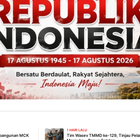
1 HARI LALU
Tim Wasev TMMD ke-129, Tinjau Pelaksanaan Program Di