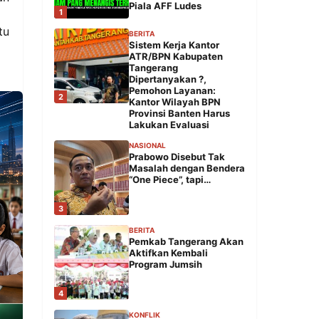
Piala AFF Ludes
1
tu
BERITA
Sistem Kerja Kantor
ATR/BPN Kabupaten
Tangerang
Dipertanyakan ?,
Pemohon Layanan:
2
Kantor Wilayah BPN
Provinsi Banten Harus
Lakukan Evaluasi
NASIONAL
Prabowo Disebut Tak
Masalah dengan Bendera
“One Piece”, tapi…
3
BERITA
Pemkab Tangerang Akan
Aktifkan Kembali
Program Jumsih
4
KONFLIK