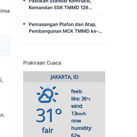
Pastikan Standar Kontruksi,
Komandan SSK TMMD 129
binsa
Intensif Awasi Pembangunan
MCK di Wanam
Pemasangan Plafon dan Atap,
Pembangunan MCK TMMD ke-
129 di Kampung Wanam Hampir
Rampung
Prakiraan Cuaca
JAKARTA, ID
i,
feels
like: 36
°c
31°
wind:
13
km/h
n.
nnw
humidity:
fair
62
%