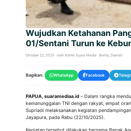
Wujudkan Ketahanan Panga
01/Sentani Turun ke Kebu
Oktober 22, 2025
· oleh
Admin Suara Media
·
Berita
,
Daerah
Bagikan:
WhatsApp
Facebook
Teleg
PAPUA, suaramediaa.id
– Dalam rangka mendu
kemanunggalan TNI dengan rakyat, empat orang
Supriadi melaksanakan kegiatan pendampingan 
Jayapura, pada Rabu (22/10/2025).
Kegiatan tersebut dilakukan bersama Bapak And