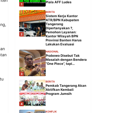
nten
Piala AFF Ludes
1
BERITA
Sistem Kerja Kantor
ATR/BPN Kabupaten
ng,
Tangerang
Dipertanyakan ?,
Pemohon Layanan:
2
Kantor Wilayah BPN
Provinsi Banten Harus
Lakukan Evaluasi
tan
NASIONAL
atan
Prabowo Disebut Tak
Masalah dengan Bendera
“One Piece”, tapi…
3
tu
BERITA
Pemkab Tangerang Akan
Aktifkan Kembali
Program Jumsih
4
KONFLIK