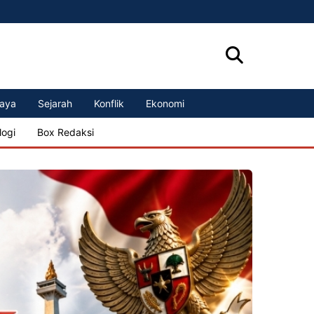
aya
Sejarah
Konflik
Ekonomi
logi
Box Redaksi