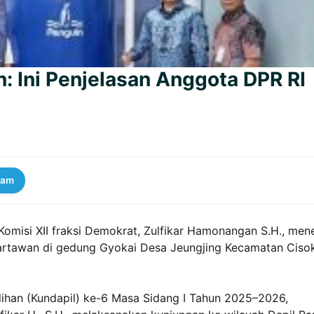
: Ini Penjelasan Anggota DPR RI
ram
omisi XII fraksi Demokrat, Zulfikar Hamonangan S.H., men
wartawan di gedung Gyokai Desa Jeungjing Kecamatan Ciso
ihan (Kundapil) ke-6 Masa Sidang I Tahun 2025–2026,