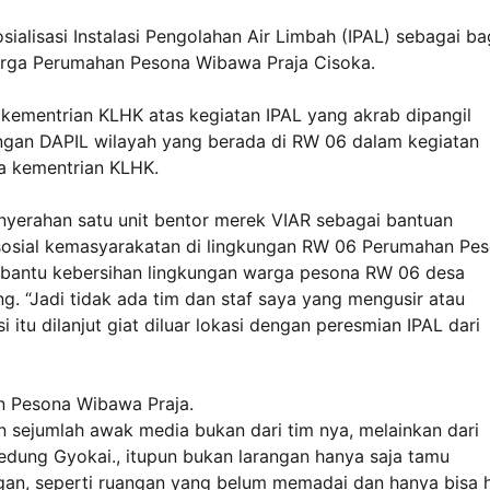
sialisasi Instalasi Pengolahan Air Limbah (IPAL) sebagai ba
warga Perumahan Pesona Wibawa Praja Cisoka.
n kementrian KLHK atas kegiatan IPAL yang akrab dipangil
ngan DAPIL wilayah yang berada di RW 06 dalam kegiatan
a kementrian KLHK.
nyerahan satu unit bentor merek VIAR sebagai bantuan
 sosial kemasyarakatan di lingkungan RW 06 Perumahan Pe
bantu kebersihan lingkungan warga pesona RW 06 desa
. “Jadi tidak ada tim dan staf saya yang mengusir atau
 itu dilanjut giat diluar lokasi dengan peresmian IPAL dari
an Pesona Wibawa Praja.
 sejumlah awak media bukan dari tim nya, melainkan dari
edung Gyokai., itupun bukan larangan hanya saja tamu
an, seperti ruangan yang belum memadai dan hanya bisa h