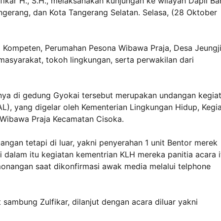
fikar H., S.H., melaksanakan kunjungan ke wilayah Dapil Ba
angerang, dan Kota Tangerang Selatan. Selasa, (28 Oktober
a Kompeten, Perumahan Pesona Wibawa Praja, Desa Jeungji
 masyarakat, tokoh lingkungan, serta perwakilan dari
annya di gedung Gyokai tersebut merupakan undangan kegia
PAL), yang digelar oleh Kementerian Lingkungan Hidup, Kegi
a Wibawa Praja Kecamatan Cisoka.
angan tetapi di luar, yakni penyerahan 1 unit Bentor merek
dalam itu kegiatan kementrian KLH mereka panitia acara i
onangan saat dikonfirmasi awak media melalui telphone
t sambung Zulfikar, dilanjut dengan acara diluar yakni