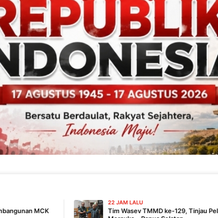
22 JAM LALU
Tim Wasev TMMD ke-129, Tinjau Pelaksanaan Program Di