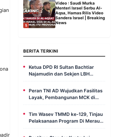
Video : Saudi Murka
Menteri Israel Serbu Al-
gian
Aqsa, Hamas Rilis Video
Sandera Israel | Breaking
News
5
BERITA TERKINI
Ketua DPD RI Sultan Bachtiar
sona
Najamudin dan Sekjen LBH
FERADI Yoshua Rivaldo Bahas
Geopolitik dan Supremasi Hukum
Peran TNI AD Wujudkan Fasilitas
Layak, Pembangunan MCK di
Dusun Serapu Rampung
Dikerjakan
Tim Wasev TMMD ke-129, Tinjau
Pelaksanaan Program Di Merauke
– Papua Selatan
adir