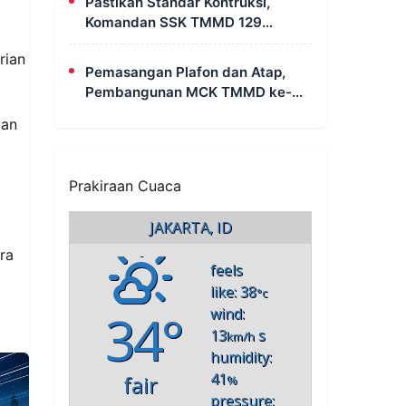
Pastikan Standar Kontruksi,
Komandan SSK TMMD 129
Intensif Awasi Pembangunan
rian
MCK di Wanam
Pemasangan Plafon dan Atap,
Pembangunan MCK TMMD ke-
129 di Kampung Wanam Hampir
ian
Rampung
Prakiraan Cuaca
JAKARTA, ID
ra
feels
like: 38
°c
34°
wind:
13
s
km/h
humidity:
41
fair
%
pressure: