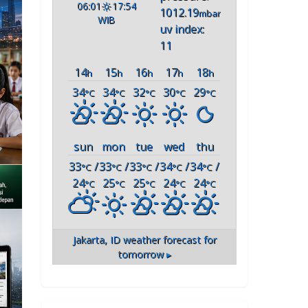
06:01
17:54
1012.19
mbar
WIB
uv index:
11
14
15
16
17
18
h
h
h
h
h
34
34
32
30
29
°C
°C
°C
°C
°C
sun
mon
tue
wed
thu
33
/
33
/
33
/
34
/
34
/
°C
°C
°C
°C
°C
24
25
25
24
24
°C
°C
°C
°C
°C
Jakarta, ID
weather forecast for
tomorrow ▸