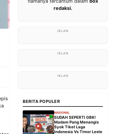
namanya tercantum dalam
box
redaksi.
epis
BERITA POPULER
ka
NASIONAL
SUDAH SEPERTI GBK!
Madam Pang Menangis
Syok Tiket Laga
Indonesia Vs Timor Leste