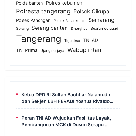
Polres kebumen
Polda banten
Polresta tangerang
Polsek Cikupa
Semarang
Polsek Panongan
Polsek Pasar kemis
Serang banten
Serang
Suaramediaa.id
Sinergitas
Tangerang
TNI AD
Tigaraksa
Wabup intan
TNI Prima
Ujang nurjaya
Ketua DPD RI Sultan Bachtiar Najamudin
dan Sekjen LBH FERADI Yoshua Rivaldo
Bahas Geopolitik dan Supremasi Hukum
Peran TNI AD Wujudkan Fasilitas Layak,
Pembangunan MCK di Dusun Serapu
Rampung Dikerjakan