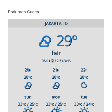
Prakiraan Cuaca
JAKARTA, ID
29°
fair
06:01
17:54 WIB
20
21
22
h
h
h
28
28
28
°C
°C
°C
sun
mon
tue
33
/ 25
33
/ 25
33
/ 24
°C
°C
°C
°C
°C
°C