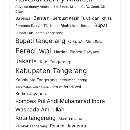
Advokat donny Andretti SH. Skom. Mkom. Cpfw. Cmdf. Cjkj.
Cftax
Banten
Berbuat Kasih Tulus dan Ikhlas
Babinsa
Bupati
Bersama Rakyat TNI Kuat
Bhabinkamtibmas
Bupati Kabupaten Tangerang
Bupati tangerang
Cikupa
Citra Raya
Feradi wpi
Harriani Bianca Daryana
Jakarta
Kab. Tangerang
Kabupaten Tangerang
Kapolresta Tangerang
Kebumen jateng
Ketum feradi wpi
Kecamatan kelapa dua
Kodim Jayapura
Kombes Pol Andi Muhammad Indra
Waspada Amirullah
Kota tangerang
Mentri nusron
Pendim Jayapura
Pemkab tangerang