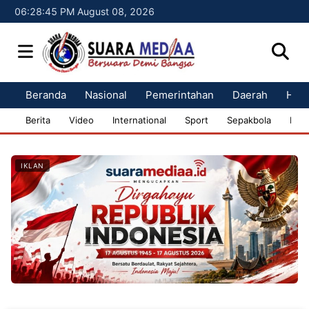
06:28:46 PM August 08, 2026
Beranda
Nasional
Pemerintahan
Daerah
Huk
Berita
Video
International
Sport
Sepakbola
Bisn
IKLAN