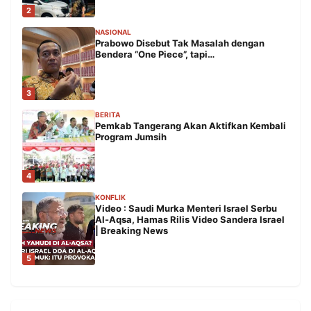
2
NASIONAL
Prabowo Disebut Tak Masalah dengan
Bendera “One Piece”, tapi…
3
BERITA
Pemkab Tangerang Akan Aktifkan Kembali
Program Jumsih
4
KONFLIK
Video : Saudi Murka Menteri Israel Serbu
Al-Aqsa, Hamas Rilis Video Sandera Israel
| Breaking News
5