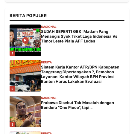
BERITA POPULER
NASIONAL
SUDAH SEPERTI GBK! Madam Pang
Menangis Syok Tiket Laga Indonesia Vs
Timor Leste Piala AFF Ludes
1
BERITA
Sistem Kerja Kantor ATR/BPN Kabupaten
Tangerang Dipertanyakan ?, Pemohon
Layanan: Kantor Wilayah BPN Provinsi
Banten Harus Lakukan Evaluasi
2
NASIONAL
Prabowo Disebut Tak Masalah dengan
Bendera “One Piece”, tapi…
3
BERITA