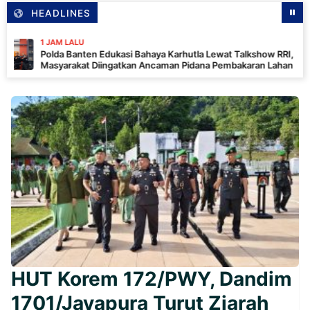
HEADLINES
AM LALU
da Banten Edukasi Bahaya Karhutla Lewat Talkshow RRI,
yarakat Diingatkan Ancaman Pidana Pembakaran Lahan
HUT Korem 172/PWY, Dandim
1701/Jayapura Turut Ziarah