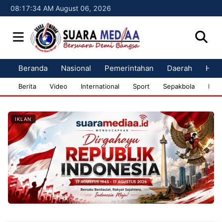
08:17:35 AM August 06, 2026
Beranda
Nasional
Pemerintahan
Daerah
Huk
Berita
Video
International
Sport
Sepakbola
Bisn
IKLAN