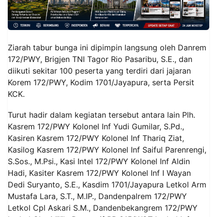
Ziarah tabur bunga ini dipimpin langsung oleh Danrem
172/PWY, Brigjen TNI Tagor Rio Pasaribu, S.E., dan
diikuti sekitar 100 peserta yang terdiri dari jajaran
Korem 172/PWY, Kodim 1701/Jayapura, serta Persit
KCK.
Turut hadir dalam kegiatan tersebut antara lain Plh.
Kasrem 172/PWY Kolonel Inf Yudi Gumilar, S.Pd.,
Kasiren Kasrem 172/PWY Kolonel Inf Thariq Ziat,
Kasilog Kasrem 172/PWY Kolonel Inf Saiful Parenrengi,
S.Sos., M.Psi., Kasi Intel 172/PWY Kolonel Inf Aldin
Hadi, Kasiter Kasrem 172/PWY Kolonel Inf I Wayan
Dedi Suryanto, S.E., Kasdim 1701/Jayapura Letkol Arm
Mustafa Lara, S.T., M.IP., Dandenpalrem 172/PWY
Letkol Cpl Askari S.M., Dandenbekangrem 172/PWY