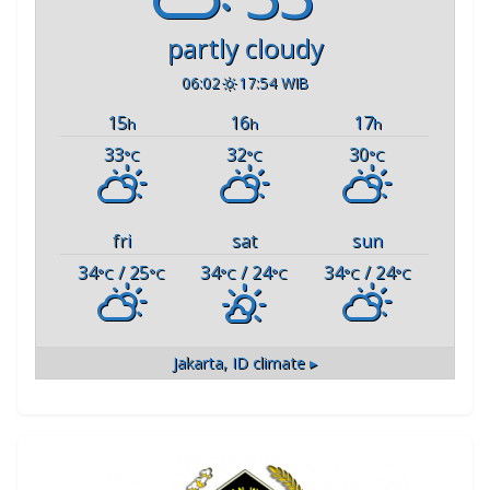
partly cloudy
06:02
17:54 WIB
15
16
17
h
h
h
33
32
30
°C
°C
°C
fri
sat
sun
34
/ 25
34
/ 24
34
/ 24
°C
°C
°C
°C
°C
°C
Jakarta, ID
climate ▸