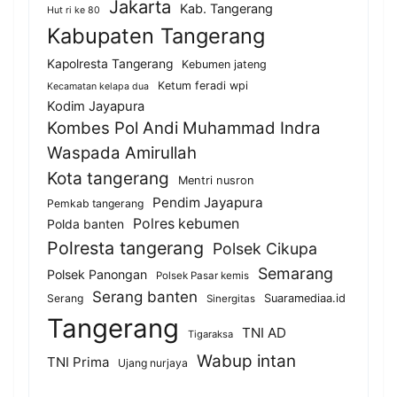
Jakarta
Kab. Tangerang
Hut ri ke 80
Kabupaten Tangerang
Kapolresta Tangerang
Kebumen jateng
Ketum feradi wpi
Kecamatan kelapa dua
Kodim Jayapura
Kombes Pol Andi Muhammad Indra
Waspada Amirullah
Kota tangerang
Mentri nusron
Pendim Jayapura
Pemkab tangerang
Polres kebumen
Polda banten
Polresta tangerang
Polsek Cikupa
Semarang
Polsek Panongan
Polsek Pasar kemis
Serang banten
Serang
Suaramediaa.id
Sinergitas
Tangerang
TNI AD
Tigaraksa
Wabup intan
TNI Prima
Ujang nurjaya