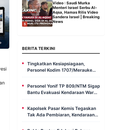
Video : Saudi Murka
Menteri Israel Serbu Al-
Aqsa, Hamas Rilis Video
Sandera Israel | Breaking
News
5
BERITA TERKINI
Tingkatkan Kesiapsiagaan,
esi
Personel Kodim 1707/Merauke
Asah Ketrampilan Bersama
an
Petugas Damkar
Personel Yonif TP 809/NTM Sigap
Bantu Evakuasi Kendaraan Warga
Wapoania yang Terperosok ke
Jurang
Kapolsek Pasar Kemis Tegaskan
Tak Ada Pembiaran, Kendaraan
Berat yang Parkir di Bahu Jalan
Langsung Ditertibkan