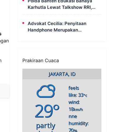
Polda Banten Edukasi Bahaya
Karhutla Lewat Talkshow RRI,
Masyarakat Diingatkan Ancaman
Pidana Pembakaran Lahan
Advokat Cecilia: Penyitaan
Handphone Merupakan
s
Mekanisme Hukum, Saya Akan
ngan
Kooperatif Apabila Diminta
Penyidik dan Tidak Perlu Takut
Prakiraan Cuaca
n
JAKARTA, ID
feels
like: 33
°c
29°
wind:
18
km/h
nne
humidity:
partly
8
70
%