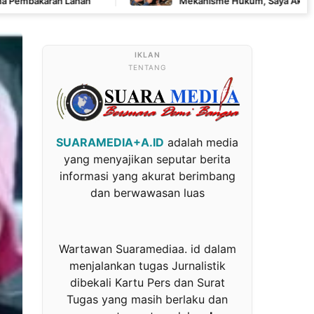
Mekanisme Hukum, Saya Akan Kooperatif Apabila Di
Penyidik dan Tidak Perlu Takut
TENTANG
SUARAMEDIA+A.ID
adalah media
yang menyajikan seputar berita
informasi yang akurat berimbang
dan berwawasan luas
Wartawan Suaramediaa. id dalam
menjalankan tugas Jurnalistik
dibekali Kartu Pers dan Surat
Tugas yang masih berlaku dan