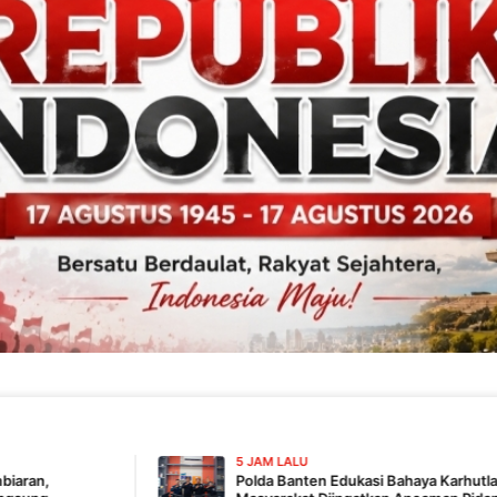
5 JAM LALU
Polda Banten Edukasi Bahaya Karhutla Lewat Talkshow RRI,