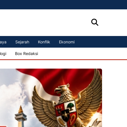
aya
Sejarah
Konflik
Ekonomi
logi
Box Redaksi