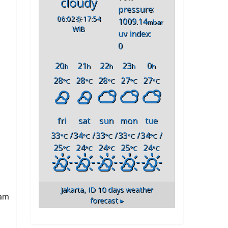
cloudy
pressure:
06:02
17:54
1009.14
mbar
WIB
uv index:
0
20
21
22
23
0
h
h
h
h
h
28
28
28
27
27
°C
°C
°C
°C
°C
fri
sat
sun
mon
tue
33
/
34
/
33
/
33
/
34
/
°C
°C
°C
°C
°C
25
24
24
25
24
°C
°C
°C
°C
°C
Jakarta, ID
10 days weather
lam
forecast ▸