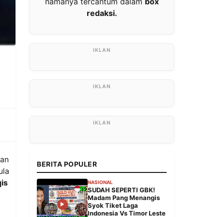
namanya tercantum dalam
box
redaksi.
kan
BERITA POPULER
ula
qis
NASIONAL
SUDAH SEPERTI GBK!
Madam Pang Menangis
Syok Tiket Laga
Indonesia Vs Timor Leste