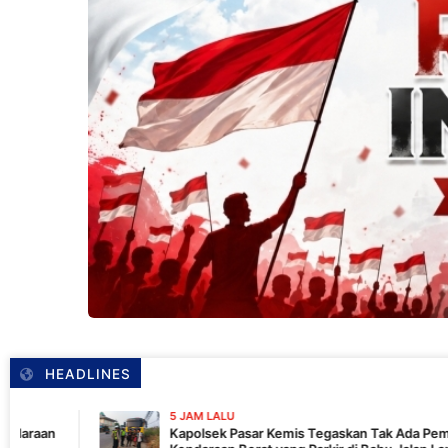
HEADLINES
5 JAM LALU
Kapolsek Pasar Kemis Tegaskan Tak Ada Pembiaran,