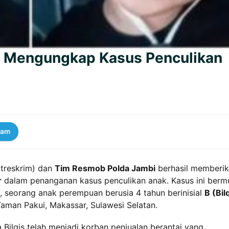
si Mengungkap Kasus Penculikan
ram
atreskrim) dan
Tim Resmob Polda Jambi
berhasil memberi
r
dalam penanganan kasus penculikan anak. Kasus ini berm
 seorang anak perempuan berusia 4 tahun berinisial
B (Bil
 Taman Pakui, Makassar, Sulawesi Selatan.
lqis telah menjadi korban penjualan berantai yang