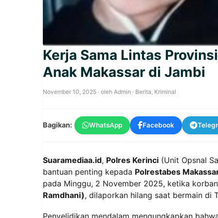
Kerja Sama Lintas Provin
Anak Makassar di Jambi
November 10, 2025
· oleh
Admin
·
Berita
,
Kriminal
Bagikan:
WhatsApp
Facebook
Teleg
Suaramediaa.id
,
Polres Kerinci
(Unit Opsnal S
bantuan penting kepada
Polrestabes Makassa
pada Minggu, 2 November 2025, ketika korban,
Ramdhani)
, dilaporkan hilang saat bermain di
Penyelidikan mendalam mengungkapkan bahwa Bi