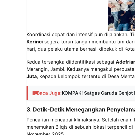
Koordinasi cepat dan intensif pun dijalankan.
T
Kerinci
segera turun tangan membantu tim dari
hari, dua pelaku utama berhasil dibekuk di Ko
Kedua tersangka diidentifikasi sebagai
Adefria
Merangin, Jambi. Keduanya mengakui perbuatan k
Juta
, kepada kelompok tertentu di Desa Menta
Baca Juga:
KOMPAK! Satgas Garuda Genjot
3. Detik-Detik Menegangkan Penyelamat
Pencarian mencapai klimaksnya. Setelah enam h
menemukan Bilqis di sebuah lokasi terpencil di
November 2025.