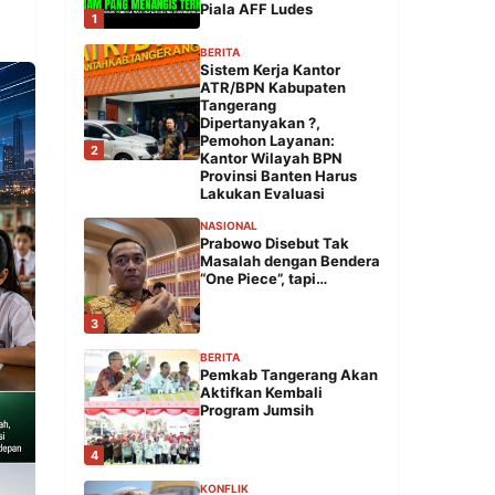
Piala AFF Ludes
1
BERITA
Sistem Kerja Kantor
ATR/BPN Kabupaten
Tangerang
Dipertanyakan ?,
Pemohon Layanan:
2
Kantor Wilayah BPN
Provinsi Banten Harus
Lakukan Evaluasi
NASIONAL
Prabowo Disebut Tak
Masalah dengan Bendera
“One Piece”, tapi…
3
BERITA
Pemkab Tangerang Akan
Aktifkan Kembali
Program Jumsih
4
KONFLIK