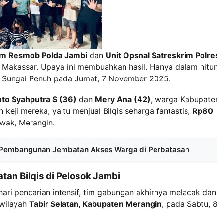
im Resmob Polda Jambi
dan
Unit Opsnal Satreskrim Polre
 Makassar. Upaya ini membuahkan hasil. Hanya dalam hitu
ta Sungai Penuh pada Jumat, 7 November 2025.
nto Syahputra S (36)
dan
Mery Ana (42)
, warga Kabupate
eji mereka, yaitu menjual Bilqis seharga fantastis,
Rp80
wak, Merangin.
 Pembangunan Jembatan Akses Warga di Perbatasan
an Bilqis di Pelosok Jambi
ari pencarian intensif, tim gabungan akhirnya melacak dan
 wilayah
Tabir Selatan, Kabupaten Merangin
, pada Sabtu, 