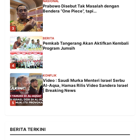
NASIONAL
Prabowo Disebut Tak Masalah dengan
Bendera “One Piece”, tapi…
3
BERITA
Pemkab Tangerang Akan Aktifkan Kembali
Program Jumsih
4
KONFLIK
Video : Saudi Murka Menteri Israel Serbu
Al-Aqsa, Hamas Rilis Video Sandera Israel
| Breaking News
5
BERITA TERKINI