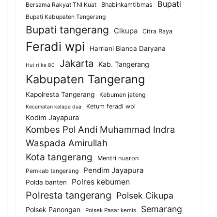
Bupati
Bersama Rakyat TNI Kuat
Bhabinkamtibmas
Bupati Kabupaten Tangerang
Bupati tangerang
Cikupa
Citra Raya
Feradi wpi
Harriani Bianca Daryana
Jakarta
Kab. Tangerang
Hut ri ke 80
Kabupaten Tangerang
Kapolresta Tangerang
Kebumen jateng
Ketum feradi wpi
Kecamatan kelapa dua
Kodim Jayapura
Kombes Pol Andi Muhammad Indra
Waspada Amirullah
Kota tangerang
Mentri nusron
Pendim Jayapura
Pemkab tangerang
Polres kebumen
Polda banten
Polresta tangerang
Polsek Cikupa
Semarang
Polsek Panongan
Polsek Pasar kemis