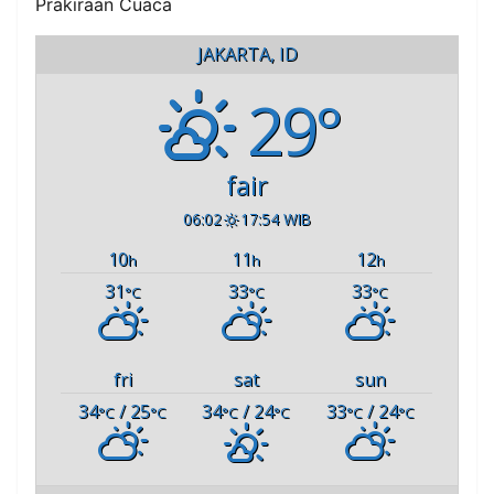
Prakiraan Cuaca
JAKARTA, ID
29°
fair
06:02
17:54 WIB
10
11
12
h
h
h
31
33
33
°C
°C
°C
fri
sat
sun
34
/ 25
34
/ 24
33
/ 24
°C
°C
°C
°C
°C
°C