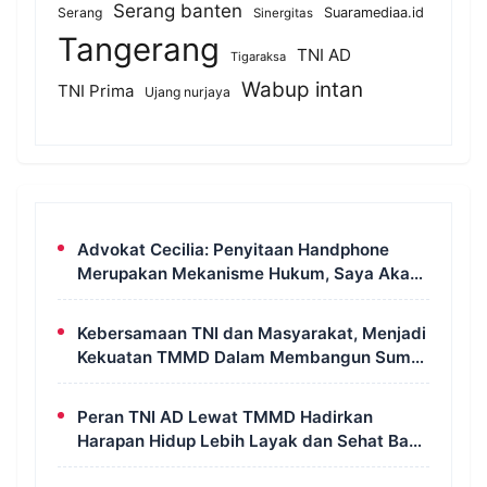
Serang banten
Serang
Suaramediaa.id
Sinergitas
Tangerang
TNI AD
Tigaraksa
Wabup intan
TNI Prima
Ujang nurjaya
Advokat Cecilia: Penyitaan Handphone
Merupakan Mekanisme Hukum, Saya Akan
Kooperatif Apabila Diminta Penyidik dan
Tidak Perlu Takut
Kebersamaan TNI dan Masyarakat, Menjadi
Kekuatan TMMD Dalam Membangun Sumur
Galian di Wanam
Peran TNI AD Lewat TMMD Hadirkan
Harapan Hidup Lebih Layak dan Sehat Bagi
Warga Kampung Wanam