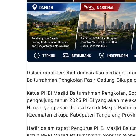
Dalam rapat tersebut dibicarakan berbagai pr
Baiturrahman Pengkolan Pasir Gadung Cikupa d
Ketua PHBI Masjid Baiturrahman Pengkolan, So
penghujung tahun 2025 PHBI yang akan melaks
Hijriah, yang akan dipusatkan di Masjid Bait
Kecamatan cikupa Kabupaten Tangerang Provin
Hadir dalam rapat: Pengurus PHBI Masjid Bait
Ketua PHBI Masjid Baiturrahman: Sopiyan Wahy