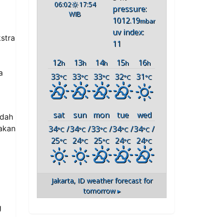
06:02
17:54
pressure:
WIB
1012.19
mbar
uv index:
stra
11
12
13
14
15
16
h
h
h
h
h
a
33
33
33
32
31
°C
°C
°C
°C
°C
sat
sun
mon
tue
wed
udah
34
/
34
/
33
/
34
/
34
/
rakan
°C
°C
°C
°C
°C
25
24
25
24
24
°C
°C
°C
°C
°C
Jakarta, ID
weather forecast for
tomorrow ▸
g