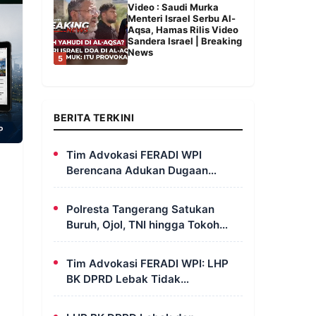
Video : Saudi Murka
Menteri Israel Serbu Al-
Aqsa, Hamas Rilis Video
Sandera Israel | Breaking
News
5
BERITA TERKINI
Tim Advokasi FERADI WPI
Berencana Adukan Dugaan
Penculikan dan Pengeroyokan
terhadap UUN ke Komisi III DPR
Polresta Tangerang Satukan
RI, LPSK, dan Kompolnas
Buruh, Ojol, TNI hingga Tokoh
Agama dalam Sabuk Kamtibmas
Tim Advokasi FERADI WPI: LHP
BK DPRD Lebak Tidak
Menghentikan Penyidikan
Perkara Fam Fuk Tjhong Alias