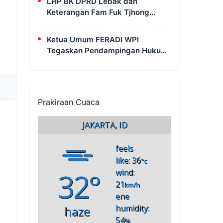
LHP BK DPRD Lebak dan
Pak Uun
Keterangan Fam Fuk Tjhong
Berbeda pada Sejumlah Poin,
Revan FERADI WPI: Proses
Ketua Umum FERADI WPI
Pembuktian Masih Berlangsung
Tegaskan Pendampingan Hukum
di Polda Banten
untuk Fam Fuk Tjhong Tetap
Berjalan, Hormati Proses
Penyidikan dan LHP BK DPRD
Lebak
Prakiraan Cuaca
JAKARTA, ID
feels
like: 36
°c
32°
wind:
21
km/h
ene
humidity:
haze
54
%