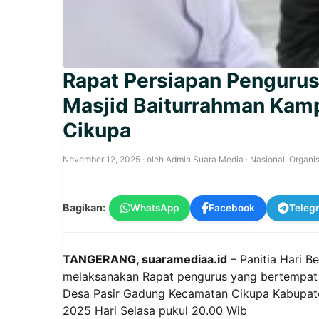
Rapat Persiapan Pengurus (
Masjid Baiturrahman Kam
Cikupa
November 12, 2025
· oleh
Admin Suara Media
·
Nasional
,
Organis
Bagikan:
WhatsApp
Facebook
Teleg
TANGERANG, suaramediaa.id
– Panitia Hari B
melaksanakan Rapat pengurus yang bertempat
Desa Pasir Gadung Kecamatan Cikupa Kabupate
2025 Hari Selasa pukul 20.00 Wib