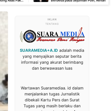
Berbeda pada Sejumlah Poin, Revan FERADI WPI: Proses
Pembuktian Masih Berlangsung di Polda Banten
TENTANG
SUARAMEDIA+A.ID
adalah media
yang menyajikan seputar berita
informasi yang akurat berimbang
dan berwawasan luas
Wartawan Suaramediaa. id dalam
menjalankan tugas Jurnalistik
dibekali Kartu Pers dan Surat
Tugas yang masih berlaku dan