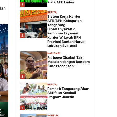
Piala AFF Ludes
1
lan
BERITA
Sistem Kerja Kantor
ATR/BPN Kabupaten
Tangerang
Dipertanyakan ?,
Pemohon Layanan:
2
Kantor Wilayah BPN
Provinsi Banten Harus
Lakukan Evaluasi
NASIONAL
Prabowo Disebut Tak
Masalah dengan Bendera
“One Piece”, tapi…
3
BERITA
Pemkab Tangerang Akan
Aktifkan Kembali
Program Jumsih
4
KONFLIK