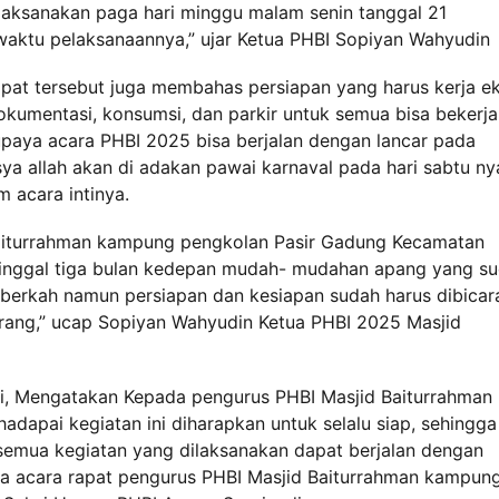
dilaksanakan paga hari minggu malam senin tanggal 21
ktu pelaksanaannya,” ujar Ketua PHBI Sopiyan Wahyudin
pat tersebut juga membahas persiapan yang harus kerja ek
okumentasi, konsumsi, dan parkir untuk semua bisa bekerja
paya acara PHBI 2025 bisa berjalan dengan lancar pada
a allah akan di adakan pawai karnaval pada hari sabtu ny
 acara intinya.
Baiturrahman kampung pengkolan Pasir Gadung Kecamatan
Tinggal tiga bulan kedepan mudah- mudahan apang yang s
n berkah namun persiapan dan kesiapan sudah harus dibica
arang,” ucap Sopiyan Wahyudin Ketua PHBI 2025 Masjid
i, Mengatakan Kepada pengurus PHBI Masjid Baiturrahman
apai kegiatan ini diharapkan untuk selalu siap, sehingga
semua kegiatan yang dilaksanakan dapat berjalan dengan
da acara rapat pengurus PHBI Masjid Baiturrahman kampun