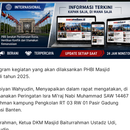
ogram kegiatan yang akan dilaksankan PHBI Masjid
i tahun 2025.
piyan Wahyudin, Menyapaikan dalam rapat mengatakan, di
anakan Peringatan Isra Mi’raj Nabi Muhammad SAW 14467
urrahman kampung Pengkolan RT 03 RW 01 Pasir Gadung
si Banten.
urrahman, Ketua DKM Masjid Baiturrahman Ustadz Udi,
udin