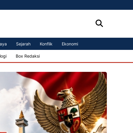
aya
Sejarah
Konflik
Ekonomi
logi
Box Redaksi