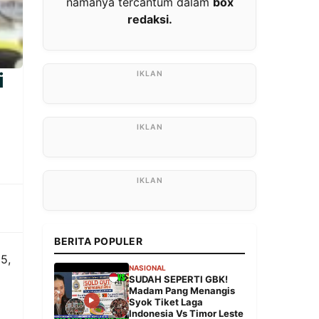
namanya tercantum dalam
box
redaksi.
i
BERITA POPULER
5,
NASIONAL
SUDAH SEPERTI GBK!
Madam Pang Menangis
Syok Tiket Laga
Indonesia Vs Timor Leste