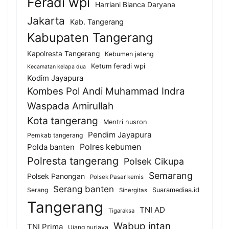
Feradi wpi
Harriani Bianca Daryana
Jakarta
Kab. Tangerang
Kabupaten Tangerang
Kapolresta Tangerang
Kebumen jateng
Ketum feradi wpi
Kecamatan kelapa dua
Kodim Jayapura
Kombes Pol Andi Muhammad Indra
Waspada Amirullah
Kota tangerang
Mentri nusron
Pendim Jayapura
Pemkab tangerang
Polda banten
Polres kebumen
Polresta tangerang
Polsek Cikupa
Semarang
Polsek Panongan
Polsek Pasar kemis
Serang banten
Serang
Suaramediaa.id
Sinergitas
Tangerang
TNI AD
Tigaraksa
Wabup intan
TNI Prima
Ujang nurjaya