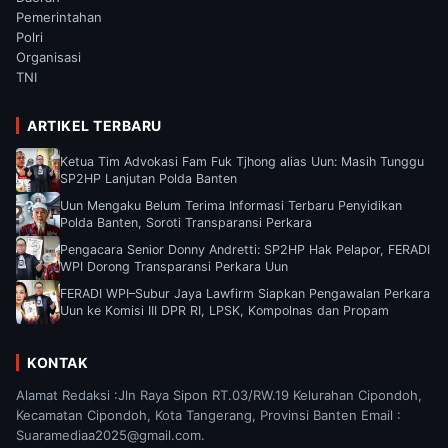
Pemerintahan
Polri
Organisasi
TNI
ARTIKEL TERBARU
Ketua Tim Advokasi Fam Fuk Tjhong alias Uun: Masih Tunggu
SP2HP Lanjutan Polda Banten
Uun Mengaku Belum Terima Informasi Terbaru Penyidikan
Polda Banten, Soroti Transparansi Perkara
Pengacara Senior Donny Andretti: SP2HP Hak Pelapor, FERADI
WPI Dorong Transparansi Perkara Uun
FERADI WPI–Subur Jaya Lawfirm Siapkan Pengawalan Perkara
Uun ke Komisi III DPR RI, LPSK, Kompolnas dan Propam
KONTAK
Alamat Redaksi :Jln Raya Sipon RT.03/RW.19 Kelurahan Cipondoh,
Kecamatan Cipondoh, Kota Tangerang, Provinsi Banten Email :
Suaramediaa2025@gmail.com.