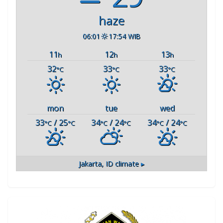
haze
06:01
17:54 WIB
11
12
13
h
h
h
32
33
33
°C
°C
°C
mon
tue
wed
33
/ 25
34
/ 24
34
/ 24
°C
°C
°C
°C
°C
°C
Jakarta, ID
climate ▸