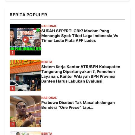
BERITA POPULER
NASIONAL
SUDAH SEPERTI GBK! Madam Pang
Menangis Syok Tiket Laga Indonesia Vs
Timor Leste Piala AFF Ludes
1
BERITA
Sistem Kerja Kantor ATR/BPN Kabupaten
Tangerang Dipertanyakan ?, Pemohon
Layanan: Kantor Wilayah BPN Provinsi
Banten Harus Lakukan Evaluasi
2
NASIONAL
Prabowo Disebut Tak Masalah dengan
Bendera “One Piece”, tapi…
3
BERITA