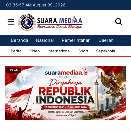
03:35:58 AM August 09, 2026
Beranda
Nasional
Pemerintahan
Daerah
Huk
Berita
Video
International
Sport
Sepakbola
Bisn
IKLAN