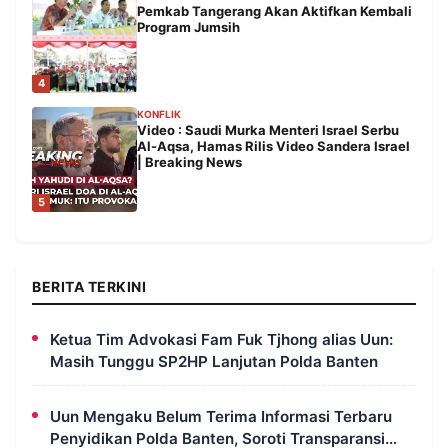
Pemkab Tangerang Akan Aktifkan Kembali
Program Jumsih
4
KONFLIK
Video : Saudi Murka Menteri Israel Serbu
Al-Aqsa, Hamas Rilis Video Sandera Israel
| Breaking News
5
BERITA TERKINI
Ketua Tim Advokasi Fam Fuk Tjhong alias Uun:
Masih Tunggu SP2HP Lanjutan Polda Banten
Uun Mengaku Belum Terima Informasi Terbaru
Penyidikan Polda Banten, Soroti Transparansi