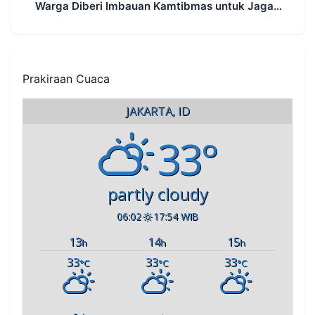
Warga Diberi Imbauan Kamtibmas untuk Jaga
Keamanan Lingkungan
Prakiraan Cuaca
JAKARTA, ID
33°
partly cloudy
06:02
17:54 WIB
13
14
15
h
h
h
33
33
33
°C
°C
°C