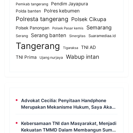
Pendim Jayapura
Pemkab tangerang
Polres kebumen
Polda banten
Polresta tangerang
Polsek Cikupa
Semarang
Polsek Panongan
Polsek Pasar kemis
Serang banten
Serang
Suaramediaa.id
Sinergitas
Tangerang
TNI AD
Tigaraksa
Wabup intan
TNI Prima
Ujang nurjaya
Advokat Cecilia: Penyitaan Handphone
Merupakan Mekanisme Hukum, Saya Akan
Kooperatif Apabila Diminta Penyidik dan
Tidak Perlu Takut
Kebersamaan TNI dan Masyarakat, Menjadi
Kekuatan TMMD Dalam Membangun Sumur