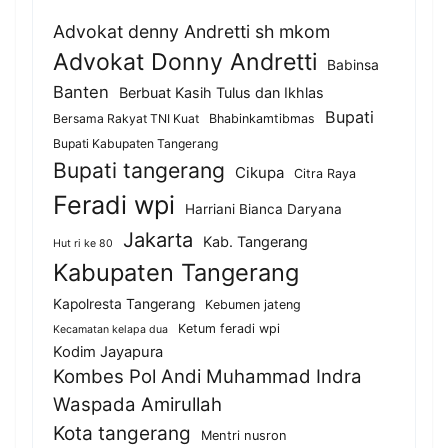
Advokat denny Andretti sh mkom
Advokat Donny Andretti
Babinsa
Banten
Berbuat Kasih Tulus dan Ikhlas
Bupati
Bersama Rakyat TNI Kuat
Bhabinkamtibmas
Bupati Kabupaten Tangerang
Bupati tangerang
Cikupa
Citra Raya
Feradi wpi
Harriani Bianca Daryana
Jakarta
Kab. Tangerang
Hut ri ke 80
Kabupaten Tangerang
Kapolresta Tangerang
Kebumen jateng
Ketum feradi wpi
Kecamatan kelapa dua
Kodim Jayapura
Kombes Pol Andi Muhammad Indra
Waspada Amirullah
Kota tangerang
Mentri nusron