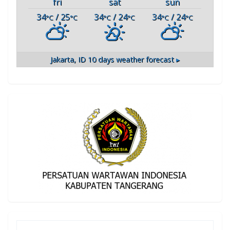
fri
sat
sun
34
/ 25
34
/ 24
34
/ 24
°C
°C
°C
°C
°C
°C
Jakarta, ID
10 days weather forecast ▸