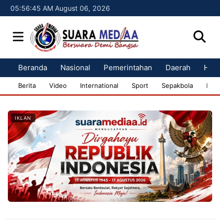
05:56:46 AM August 06, 2026
Beranda
Nasional
Pemerintahan
Daerah
Huk
Berita
Video
International
Sport
Sepakbola
Bisn
IKLAN