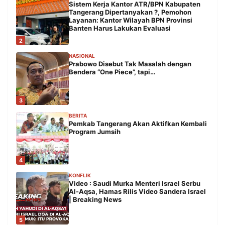
Sistem Kerja Kantor ATR/BPN Kabupaten
Tangerang Dipertanyakan ?, Pemohon
Layanan: Kantor Wilayah BPN Provinsi
Banten Harus Lakukan Evaluasi
2
NASIONAL
Prabowo Disebut Tak Masalah dengan
Bendera “One Piece”, tapi…
3
BERITA
Pemkab Tangerang Akan Aktifkan Kembali
Program Jumsih
4
KONFLIK
Video : Saudi Murka Menteri Israel Serbu
Al-Aqsa, Hamas Rilis Video Sandera Israel
| Breaking News
5