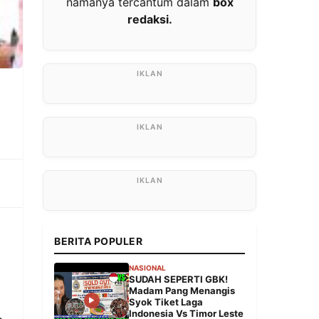
namanya tercantum dalam
box
redaksi.
BERITA POPULER
NASIONAL
SUDAH SEPERTI GBK!
Madam Pang Menangis
Syok Tiket Laga
Indonesia Vs Timor Leste