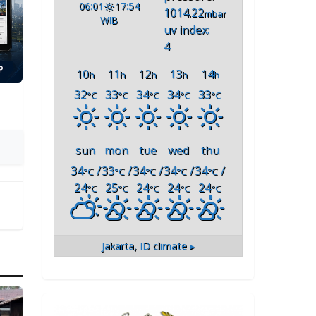
06:01
17:54
1014.22
mbar
WIB
uv index:
4
10
11
12
13
14
h
h
h
h
h
32
33
34
34
33
°C
°C
°C
°C
°C
sun
mon
tue
wed
thu
34
/
33
/
34
/
34
/
34
/
°C
°C
°C
°C
°C
24
25
24
24
24
°C
°C
°C
°C
°C
Jakarta, ID
climate ▸