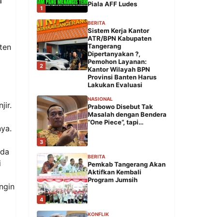
a
Piala AFF Ludes
1
BERITA
Sistem Kerja Kantor
ATR/BPN Kabupaten
ten
Tangerang
Dipertanyakan ?,
Pemohon Layanan:
2
Kantor Wilayah BPN
Provinsi Banten Harus
Lakukan Evaluasi
NASIONAL
ir.
Prabowo Disebut Tak
Masalah dengan Bendera
“One Piece”, tapi…
nya.
3
ada
BERITA
i
Pemkab Tangerang Akan
Aktifkan Kembali
Program Jumsih
ngin
4
KONFLIK