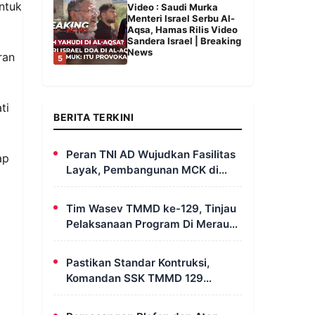
ntuk
Video : Saudi Murka
Menteri Israel Serbu Al-
Aqsa, Hamas Rilis Video
Sandera Israel | Breaking
News
ran
5
ti
BERITA TERKINI
Peran TNI AD Wujudkan Fasilitas
ap
Layak, Pembangunan MCK di
Dusun Serapu Rampung
Dikerjakan
Tim Wasev TMMD ke-129, Tinjau
Pelaksanaan Program Di Merauke
– Papua Selatan
Pastikan Standar Kontruksi,
Komandan SSK TMMD 129
Intensif Awasi Pembangunan
MCK di Wanam