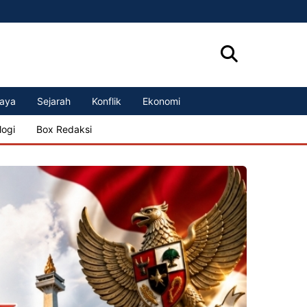
aya
Sejarah
Konflik
Ekonomi
logi
Box Redaksi