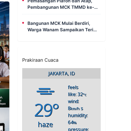
Pemasangan Plafon dan Atap,
Pembangunan MCK TMMD ke-
129 di Kampung Wanam Hampir
Rampung
Bangunan MCK Mulai Berdiri,
Warga Wanam Sampaikan Terima
Kasih Kepada Satgas TMMD
Prakiraan Cuaca
JAKARTA, ID
feels
like: 32
°c
29°
wind:
8
s
km/h
humidity:
64
haze
%
pressure: