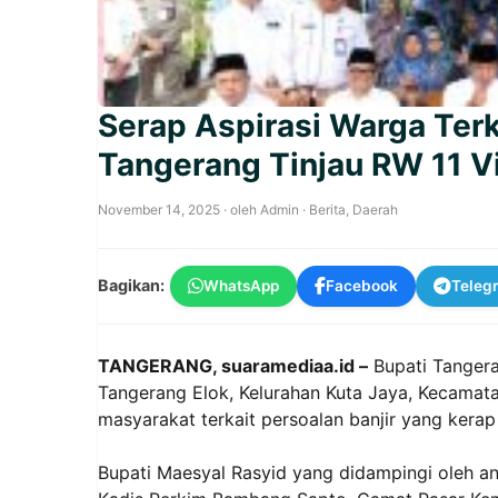
Serap Aspirasi Warga Terk
Tangerang Tinjau RW 11 Vi
November 14, 2025
· oleh
Admin
·
Berita
,
Daerah
Bagikan:
WhatsApp
Facebook
Teleg
TANGERANG, suaramediaa.id –
Bupati Tangera
Tangerang Elok, Kelurahan Kuta Jaya, Kecamat
masyarakat terkait persoalan banjir yang kerap
Bupati Maesyal Rasyid yang didampingi oleh a