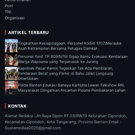
Polri
TNI
Organisasi
ARTIKEL TERBARU
Tingkatkan Kesiapsiagaan, Personel Kodim 1707/Merauke
Asah Ketrampilan Bersama Petugas Damkar
Personel Yonif TP 809/NTM Sigap Bantu Evakuasi Kendaraan
Warga Wapoania yang Terperosok ke Jurang
Kapolsek Pasar Kemis Tegaskan Tak Ada Pembiaran,
Kendaraan Berat yang Parkir di Bahu Jalan Langsung
Ditertibkan
Polda Banten Edukasi Bahaya Karhutla Lewat Talkshow RRI,
Masyarakat Diingatkan Ancaman Pidana Pembakaran Lahan
KONTAK
Alamat Redaksi :Jln Raya Sipon RT.03/RW.19 Kelurahan Cipondoh,
Kecamatan Cipondoh, Kota Tangerang, Provinsi Banten Email :
Suaramediaa2025@gmail.com.