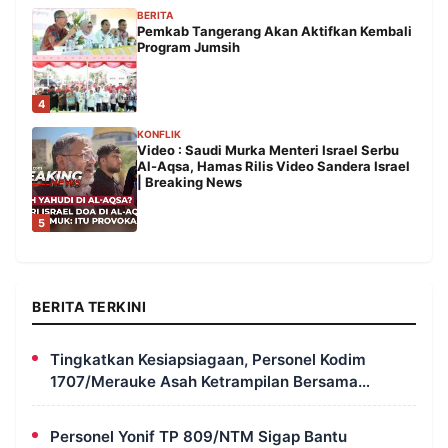
BERITA
Pemkab Tangerang Akan Aktifkan Kembali
Program Jumsih
4
KONFLIK
Video : Saudi Murka Menteri Israel Serbu
Al-Aqsa, Hamas Rilis Video Sandera Israel
| Breaking News
5
BERITA TERKINI
Tingkatkan Kesiapsiagaan, Personel Kodim
1707/Merauke Asah Ketrampilan Bersama
Petugas Damkar
Personel Yonif TP 809/NTM Sigap Bantu