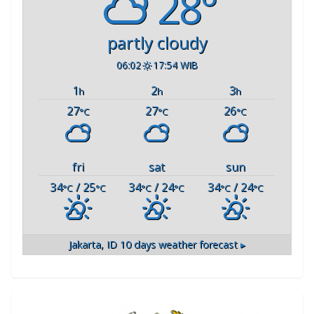
28°
partly cloudy
06:02
17:54 WIB
1
2
3
h
h
h
27
27
26
°C
°C
°C
fri
sat
sun
34
/ 25
34
/ 24
34
/ 24
°C
°C
°C
°C
°C
°C
Jakarta, ID
10 days weather forecast ▸