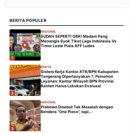
BERITA POPULER
NASIONAL
SUDAH SEPERTI GBK! Madam Pang
Menangis Syok Tiket Laga Indonesia Vs
Timor Leste Piala AFF Ludes
1
BERITA
Sistem Kerja Kantor ATR/BPN Kabupaten
Tangerang Dipertanyakan ?, Pemohon
Layanan: Kantor Wilayah BPN Provinsi
Banten Harus Lakukan Evaluasi
2
NASIONAL
Prabowo Disebut Tak Masalah dengan
Bendera “One Piece”, tapi…
3