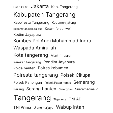
Jakarta
Kab. Tangerang
Hut ri ke 80
Kabupaten Tangerang
Kapolresta Tangerang
Kebumen jateng
Ketum feradi wpi
Kecamatan kelapa dua
Kodim Jayapura
Kombes Pol Andi Muhammad Indra
Waspada Amirullah
Kota tangerang
Mentri nusron
Pendim Jayapura
Pemkab tangerang
Polres kebumen
Polda banten
Polresta tangerang
Polsek Cikupa
Semarang
Polsek Panongan
Polsek Pasar kemis
Serang banten
Serang
Suaramediaa.id
Sinergitas
Tangerang
TNI AD
Tigaraksa
Wabup intan
TNI Prima
Ujang nurjaya