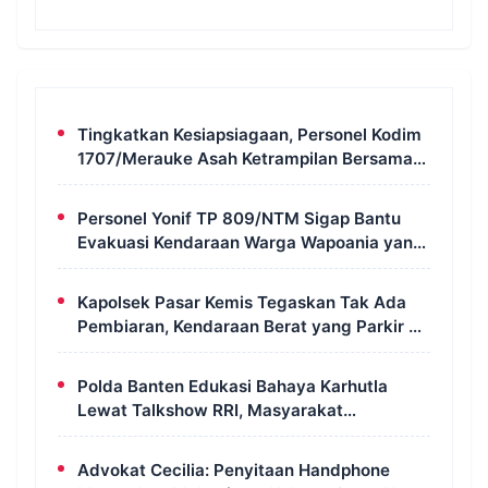
Tingkatkan Kesiapsiagaan, Personel Kodim
1707/Merauke Asah Ketrampilan Bersama
Petugas Damkar
Personel Yonif TP 809/NTM Sigap Bantu
Evakuasi Kendaraan Warga Wapoania yang
Terperosok ke Jurang
Kapolsek Pasar Kemis Tegaskan Tak Ada
Pembiaran, Kendaraan Berat yang Parkir di
Bahu Jalan Langsung Ditertibkan
Polda Banten Edukasi Bahaya Karhutla
Lewat Talkshow RRI, Masyarakat
Diingatkan Ancaman Pidana Pembakaran
Lahan
Advokat Cecilia: Penyitaan Handphone