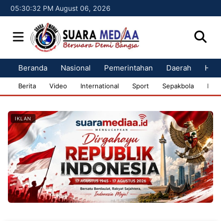
05:30:33 PM August 06, 2026
Beranda
Nasional
Pemerintahan
Daerah
Huk
Berita
Video
International
Sport
Sepakbola
Bisn
IKLAN