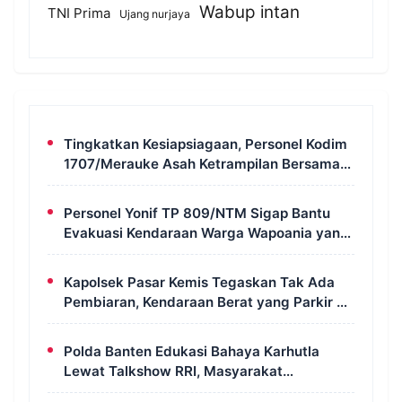
Wabup intan
TNI Prima
Ujang nurjaya
Tingkatkan Kesiapsiagaan, Personel Kodim
1707/Merauke Asah Ketrampilan Bersama
Petugas Damkar
Personel Yonif TP 809/NTM Sigap Bantu
Evakuasi Kendaraan Warga Wapoania yang
Terperosok ke Jurang
Kapolsek Pasar Kemis Tegaskan Tak Ada
Pembiaran, Kendaraan Berat yang Parkir di
Bahu Jalan Langsung Ditertibkan
Polda Banten Edukasi Bahaya Karhutla
Lewat Talkshow RRI, Masyarakat
Diingatkan Ancaman Pidana Pembakaran