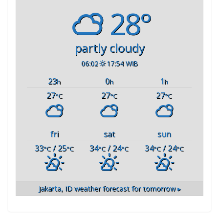
28°
partly cloudy
06:02
17:54 WIB
23
0
1
h
h
h
27
27
27
°C
°C
°C
fri
sat
sun
33
/ 25
34
/ 24
34
/ 24
°C
°C
°C
°C
°C
°C
Jakarta, ID
weather forecast for tomorrow ▸