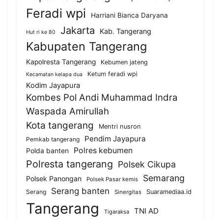
Feradi wpi
Harriani Bianca Daryana
Jakarta
Kab. Tangerang
Hut ri ke 80
Kabupaten Tangerang
Kapolresta Tangerang
Kebumen jateng
Ketum feradi wpi
Kecamatan kelapa dua
Kodim Jayapura
Kombes Pol Andi Muhammad Indra
Waspada Amirullah
Kota tangerang
Mentri nusron
Pendim Jayapura
Pemkab tangerang
Polres kebumen
Polda banten
Polresta tangerang
Polsek Cikupa
Semarang
Polsek Panongan
Polsek Pasar kemis
Serang banten
Serang
Suaramediaa.id
Sinergitas
Tangerang
TNI AD
Tigaraksa