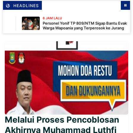
HEADLINES
6 JAM LALU
Personel Yonif TP 809/NTM Sigap Bantu Evakuasi Kendaraan
Warga Wapoania yang Terperosok ke Jurang
Melalui Proses Pencoblosan
Akhirnya Muhammad Luthfi