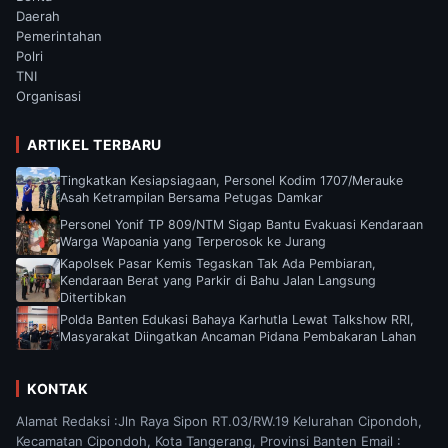
Daerah
Pemerintahan
Polri
TNI
Organisasi
ARTIKEL TERBARU
Tingkatkan Kesiapsiagaan, Personel Kodim 1707/Merauke
Asah Ketrampilan Bersama Petugas Damkar
Personel Yonif TP 809/NTM Sigap Bantu Evakuasi Kendaraan
Warga Wapoania yang Terperosok ke Jurang
Kapolsek Pasar Kemis Tegaskan Tak Ada Pembiaran,
Kendaraan Berat yang Parkir di Bahu Jalan Langsung
Ditertibkan
Polda Banten Edukasi Bahaya Karhutla Lewat Talkshow RRI,
Masyarakat Diingatkan Ancaman Pidana Pembakaran Lahan
KONTAK
Alamat Redaksi :Jln Raya Sipon RT.03/RW.19 Kelurahan Cipondoh,
Kecamatan Cipondoh, Kota Tangerang, Provinsi Banten Email :