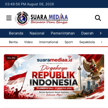
03:49:57 PM August 06, 2026
Beranda
Nasional
Pemerintahan
Daerah
Huk
Berita
Video
International
Sport
Sepakbola
Bisn
IKLAN