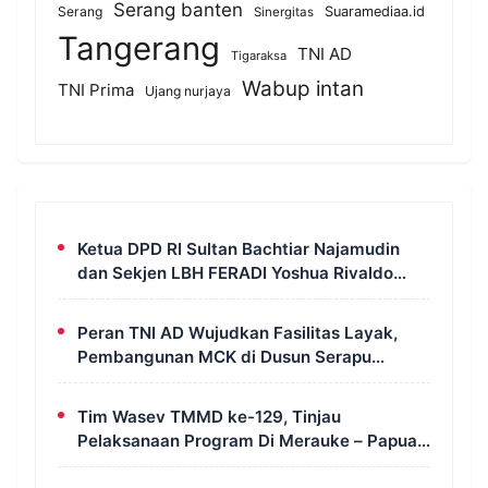
Serang banten
Serang
Suaramediaa.id
Sinergitas
Tangerang
TNI AD
Tigaraksa
Wabup intan
TNI Prima
Ujang nurjaya
Ketua DPD RI Sultan Bachtiar Najamudin
dan Sekjen LBH FERADI Yoshua Rivaldo
Bahas Geopolitik dan Supremasi Hukum
Peran TNI AD Wujudkan Fasilitas Layak,
Pembangunan MCK di Dusun Serapu
Rampung Dikerjakan
Tim Wasev TMMD ke-129, Tinjau
Pelaksanaan Program Di Merauke – Papua
Selatan