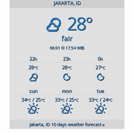
JAKARTA, ID
28°
fair
06:01
17:54 WIB
22
23
0
h
h
h
28
28
27
°C
°C
°C
sun
mon
tue
34
/ 25
33
/ 25
33
/ 24
°C
°C
°C
°C
°C
°C
Jakarta, ID
10 days weather forecast ▸