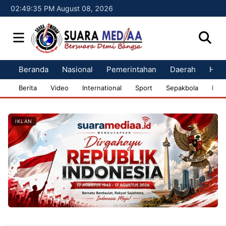
02:49:36 PM August 08, 2026
Beranda
Nasional
Pemerintahan
Daerah
Huk
Berita
Video
International
Sport
Sepakbola
Bisn
IKLAN