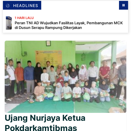
HEADLINES
RI LALU
n TNI AD Wujudkan Fasilitas Layak, Pembangunan MCK
usun Serapu Rampung Dikerjakan
Ujang Nurjaya Ketua
Pokdarkamtibmas