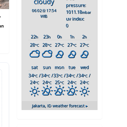
cloudy
pressure:
06:02
17:54
1011.18
mbar
,
WIB
uv index:
0
an
22
23
0
1
2
h
h
h
h
h
28
28
27
27
27
°C
°C
°C
°C
°C
sat
sun
mon
tue
wed
34
/
34
/
33
/
34
/
34
/
°C
°C
°C
°C
°C
24
24
25
24
24
°C
°C
°C
°C
°C
Jakarta, ID
weather forecast ▸