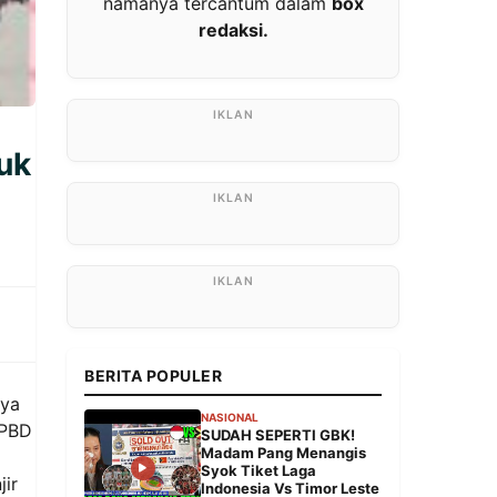
namanya tercantum dalam
box
redaksi.
uk
BERITA POPULER
aya
NASIONAL
APBD
SUDAH SEPERTI GBK!
Madam Pang Menangis
Syok Tiket Laga
jir
Indonesia Vs Timor Leste