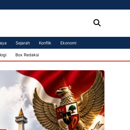
aya
Sejarah
Konflik
Ekonomi
logi
Box Redaksi