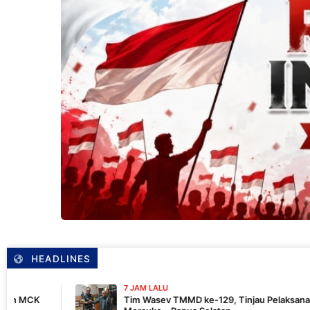
HEADLINES
7 JAM LALU
Tim Wasev TMMD ke-129, Tinjau Pelaksanaan Program Di