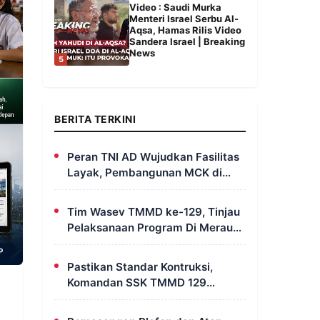
Video : Saudi Murka
Menteri Israel Serbu Al-
Aqsa, Hamas Rilis Video
Sandera Israel | Breaking
News
5
BERITA TERKINI
Peran TNI AD Wujudkan Fasilitas
Layak, Pembangunan MCK di
Dusun Serapu Rampung
Dikerjakan
Tim Wasev TMMD ke-129, Tinjau
Pelaksanaan Program Di Merauke
– Papua Selatan
Pastikan Standar Kontruksi,
Komandan SSK TMMD 129
Intensif Awasi Pembangunan
MCK di Wanam