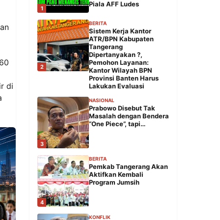
Piala AFF Ludes
1
BERITA
tan
Sistem Kerja Kantor
ATR/BPN Kabupaten
Tangerang
Dipertanyakan ?,
 60
Pemohon Layanan:
2
Kantor Wilayah BPN
Provinsi Banten Harus
r di
Lakukan Evaluasi
a
NASIONAL
Prabowo Disebut Tak
Masalah dengan Bendera
“One Piece”, tapi…
3
BERITA
Pemkab Tangerang Akan
Aktifkan Kembali
Program Jumsih
4
KONFLIK