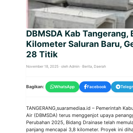
DBMSDA Kab Tangerang, B
Kilometer Saluran Baru, G
28 Titik
November 18, 2025
· oleh
Admin
·
Berita
,
Daerah
Bagikan:
WhatsApp
Facebook
Teleg
TANGERANG,suaramediaa.id – Pemerintah Kabu
Air (DBMSDA) terus menggenjot upaya penangg
Perubahan 2025, Bidang Drainase telah memulai
panjang mencapai 3,8 kilometer. Proyek ini dih