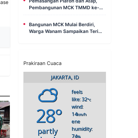
Pemasangan Plafon dan Atap,
nase
Pembangunan MCK TMMD ke-
129 di Kampung Wanam Hampir
Rampung
Bangunan MCK Mulai Berdiri,
Warga Wanam Sampaikan Terima
Kasih Kepada Satgas TMMD
Prakiraan Cuaca
JAKARTA, ID
feels
like: 32
°c
28°
wind:
14
km/h
ene
humidity:
partly
74
%