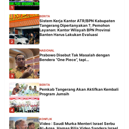
1
BERITA
Sistem Kerja Kantor ATR/BPN Kabupaten
Tangerang Dipertanyakan ?, Pemohon
Layanan: Kantor Wilayah BPN Provinsi
Banten Harus Lakukan Evaluasi
2
NASIONAL
Prabowo Disebut Tak Masalah dengan
Bendera “One Piece”, tapi…
3
BERITA
Pemkab Tangerang Akan Aktifkan Kembali
Program Jumsih
4
KONFLIK
Video : Saudi Murka Menteri Israel Serbu
Al-Aqsa, Hamas Rilis Video Sandera Israel