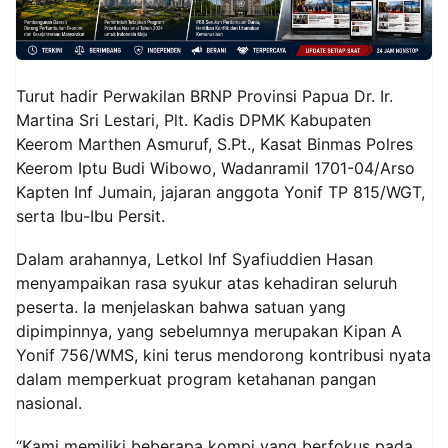
Turut hadir Perwakilan BRNP Provinsi Papua Dr. Ir.
Martina Sri Lestari, Plt. Kadis DPMK Kabupaten
Keerom Marthen Asmuruf,
S.Pt.
, Kasat Binmas Polres
Keerom Iptu Budi Wibowo, Wadanramil 1701-04/Arso
Kapten Inf Jumain, jajaran anggota Yonif TP 815/WGT,
serta Ibu-Ibu Persit.
Dalam arahannya, Letkol Inf Syafiuddien Hasan
menyampaikan rasa syukur atas kehadiran seluruh
peserta. Ia menjelaskan bahwa satuan yang
dipimpinnya, yang sebelumnya merupakan Kipan A
Yonif 756/WMS, kini terus mendorong kontribusi nyata
dalam memperkuat program ketahanan pangan
nasional.
“Kami memiliki beberapa kompi yang berfokus pada