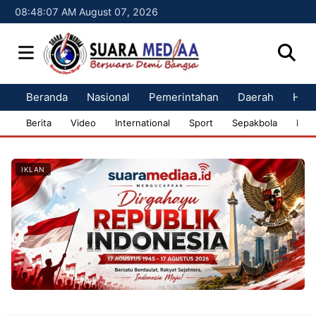
08:48:09 AM August 07, 2026
Beranda
Nasional
Pemerintahan
Daerah
Huk
Berita
Video
International
Sport
Sepakbola
Bisn
IKLAN