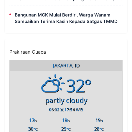
Rampung
Bangunan MCK Mulai Berdiri, Warga Wanam
Sampaikan Terima Kasih Kepada Satgas TMMD
Prakiraan Cuaca
JAKARTA, ID
32°
partly cloudy
06:02
17:54 WIB
17
18
19
h
h
h
30
29
28
°C
°C
°C