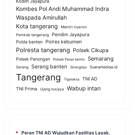
Kodim Jayapura
Kombes Pol Andi Muhammad Indra
Waspada Amirullah
Kota tangerang
Mentri nusron
Pendim Jayapura
Pemkab tangerang
Polres kebumen
Polda banten
Polresta tangerang
Polsek Cikupa
Semarang
Polsek Panongan
Polsek Pasar kemis
Serang banten
Serang
Suaramediaa.id
Sinergitas
Tangerang
TNI AD
Tigaraksa
Wabup intan
TNI Prima
Ujang nurjaya
Peran TNI AD Wujudkan Fasilitas Layak,