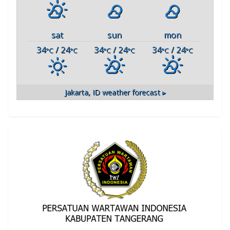
sat
sun
mon
34
/ 24
34
/ 24
34
/ 24
°C
°C
°C
°C
°C
°C
Jakarta, ID
weather forecast ▸