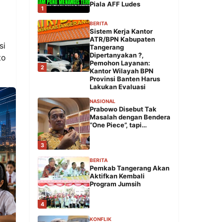
Piala AFF Ludes
1
BERITA
Sistem Kerja Kantor
ATR/BPN Kabupaten
si
Tangerang
Dipertanyakan ?,
to
Pemohon Layanan:
2
Kantor Wilayah BPN
Provinsi Banten Harus
Lakukan Evaluasi
NASIONAL
Prabowo Disebut Tak
Masalah dengan Bendera
“One Piece”, tapi…
3
BERITA
Pemkab Tangerang Akan
Aktifkan Kembali
Program Jumsih
4
KONFLIK