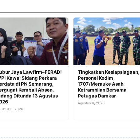
ubur Jaya Lawfirm–FERADI
Tingkatkan Kesiapsiagaan,
PI Kawal Sidang Perkara
Personel Kodim
erdata di PN Semarang,
1707/Merauke Asah
ergugat Kembali Absen,
Ketrampilan Bersama
idang Ditunda 13 Agustus
Petugas Damkar
026
Agustus 6, 2026
ustus 6, 2026