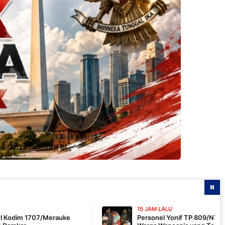
15 JAM LALU
ke
Personel Yonif TP 809/NTM Sigap Bantu Evakuas