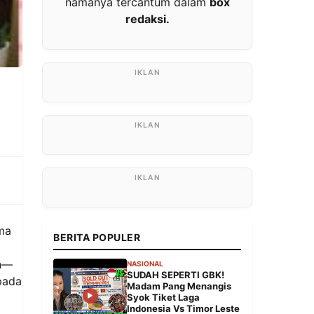
namanya tercantum dalam
box
redaksi.
ma
BERITA POPULER
en—
NASIONAL
SUDAH SEPERTI GBK!
pada
Madam Pang Menangis
Syok Tiket Laga
Indonesia Vs Timor Leste