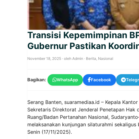
Transisi Kepemimpinan B
Gubernur Pastikan Koordin
November 18, 2025
· oleh
Admin
·
Berita
,
Nasional
Bagikan:
WhatsApp
Facebook
Teleg
Serang Banten, suaramediaa.id – Kepala Kanto
Sekretaris Direktorat Jenderal Penetapan Hak 
Ruang/Badan Pertanahan Nasional, Sudaryant
melaksanakan kunjungan silaturahmi sekaligus 
Senin (17/11/2025).