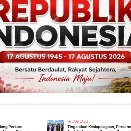
14 JAM LALU
Tingkatkan Kesiapsiagaan, Personel Kodim 1707/Merau