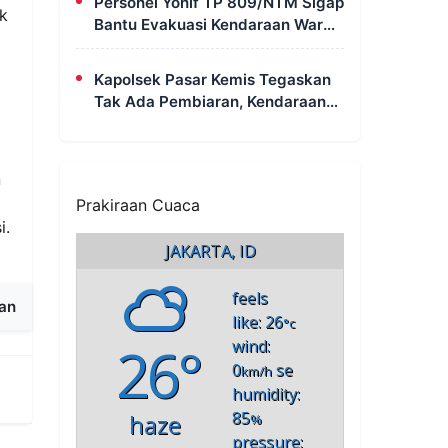
Personel Yonif TP 809/NTM Sigap
k
Bantu Evakuasi Kendaraan Warga
Wapoania yang Terperosok ke
Jurang
Kapolsek Pasar Kemis Tegaskan
Tak Ada Pembiaran, Kendaraan
Berat yang Parkir di Bahu Jalan
Langsung Ditertibkan
n
Prakiraan Cuaca
i.
JAKARTA, ID
feels
an
like: 26
°c
26°
wind:
0
se
km/h
humidity:
85
haze
%
pressure: