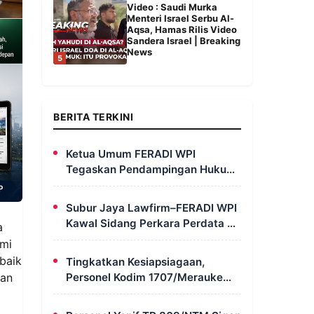
Video : Saudi Murka
Menteri Israel Serbu Al-
Aqsa, Hamas Rilis Video
Sandera Israel | Breaking
News
5
BERITA TERKINI
Ketua Umum FERADI WPI
Tegaskan Pendampingan Hukum
untuk Fam Fuk Tjhong Tetap
Berjalan, Hormati Proses
Subur Jaya Lawfirm–FERADI WPI
Penyidikan dan LHP BK DPRD
Kawal Sidang Perkara Perdata di
a
Lebak
PN Semarang, Tergugat Kembali
mi
Absen, Sidang Ditunda 13
baik
Tingkatkan Kesiapsiagaan,
Agustus 2026
Personel Kodim 1707/Merauke
kan
Asah Ketrampilan Bersama
Petugas Damkar