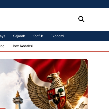
aya
Sejarah
Konflik
Ekonomi
logi
Box Redaksi