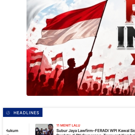
HEADLINES
11 MENIT LALU
Subur Jaya Lawfirm–FERADI WPI Kawal Sidang Perkara