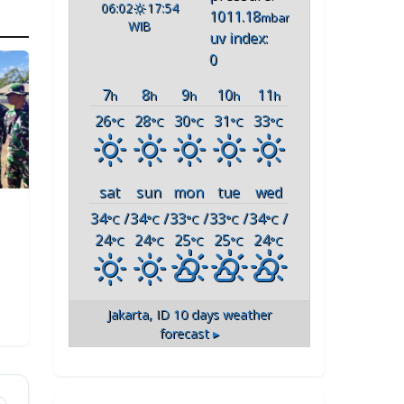
06:02
17:54
1011.18
mbar
WIB
uv index:
0
7
8
9
10
11
h
h
h
h
h
26
28
30
31
33
°C
°C
°C
°C
°C
sat
sun
mon
tue
wed
34
/
34
/
33
/
33
/
34
/
°C
°C
°C
°C
°C
24
24
25
25
24
°C
°C
°C
°C
°C
Jakarta, ID
10 days weather
forecast ▸