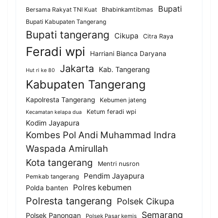
Bupati
Bersama Rakyat TNI Kuat
Bhabinkamtibmas
Bupati Kabupaten Tangerang
Bupati tangerang
Cikupa
Citra Raya
Feradi wpi
Harriani Bianca Daryana
Jakarta
Kab. Tangerang
Hut ri ke 80
Kabupaten Tangerang
Kapolresta Tangerang
Kebumen jateng
Ketum feradi wpi
Kecamatan kelapa dua
Kodim Jayapura
Kombes Pol Andi Muhammad Indra
Waspada Amirullah
Kota tangerang
Mentri nusron
Pendim Jayapura
Pemkab tangerang
Polres kebumen
Polda banten
Polresta tangerang
Polsek Cikupa
Semarang
Polsek Panongan
Polsek Pasar kemis