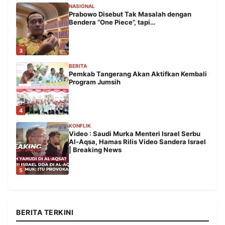
NASIONAL
Prabowo Disebut Tak Masalah dengan
Bendera “One Piece”, tapi…
3
BERITA
Pemkab Tangerang Akan Aktifkan Kembali
Program Jumsih
4
KONFLIK
Video : Saudi Murka Menteri Israel Serbu
Al-Aqsa, Hamas Rilis Video Sandera Israel
| Breaking News
5
BERITA TERKINI