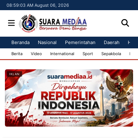
08:59:04 AM August 06, 2026
Beranda
Nasional
Pemerintahan
Daerah
Huk
Berita
Video
International
Sport
Sepakbola
Bisn
IKLAN