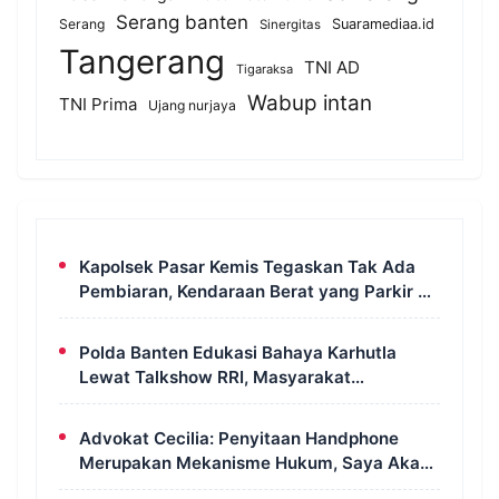
Serang banten
Serang
Suaramediaa.id
Sinergitas
Tangerang
TNI AD
Tigaraksa
Wabup intan
TNI Prima
Ujang nurjaya
Kapolsek Pasar Kemis Tegaskan Tak Ada
Pembiaran, Kendaraan Berat yang Parkir di
Bahu Jalan Langsung Ditertibkan
Polda Banten Edukasi Bahaya Karhutla
Lewat Talkshow RRI, Masyarakat
Diingatkan Ancaman Pidana Pembakaran
Lahan
Advokat Cecilia: Penyitaan Handphone
Merupakan Mekanisme Hukum, Saya Akan
Kooperatif Apabila Diminta Penyidik dan