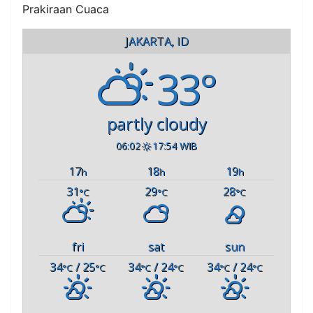
Prakiraan Cuaca
JAKARTA, ID
33°
partly cloudy
06:02
17:54 WIB
17
18
19
h
h
h
31
29
28
°C
°C
°C
fri
sat
sun
34
/ 25
34
/ 24
34
/ 24
°C
°C
°C
°C
°C
°C