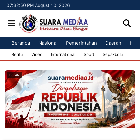
07:32:51 PM August 10, 2026
Beranda
Nasional
Pemerintahan
Daerah
Huk
Berita
Video
International
Sport
Sepakbola
Bisn
IKLAN