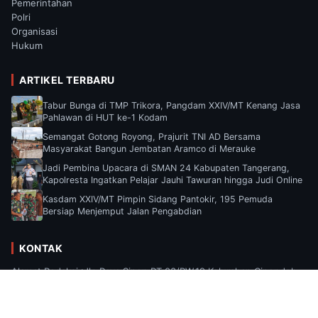
Pemerintahan
Polri
Organisasi
Hukum
ARTIKEL TERBARU
Tabur Bunga di TMP Trikora, Pangdam XXIV/MT Kenang Jasa
Pahlawan di HUT ke-1 Kodam
Semangat Gotong Royong, Prajurit TNI AD Bersama
Masyarakat Bangun Jembatan Aramco di Merauke
Jadi Pembina Upacara di SMAN 24 Kabupaten Tangerang,
Kapolresta Ingatkan Pelajar Jauhi Tawuran hingga Judi Online
Kasdam XXIV/MT Pimpin Sidang Pantokir, 195 Pemuda
Bersiap Menjemput Jalan Pengabdian
KONTAK
Alamat Redaksi :Jln Raya Sipon RT.03/RW.19 Kelurahan Cipondoh,
Kecamatan Cipondoh, Kota Tangerang, Provinsi Banten Email :
Suaramediaa2025@gmail.com.