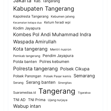
Jakarta
Kab. Tangerang
Kabupaten Tangerang
Kapolresta Tangerang
Kebumen jateng
Ketum feradi wpi
Kecamatan kelapa dua
Kodim Jayapura
Kombes Pol Andi Muhammad Indra
Waspada Amirullah
Kota tangerang
Mentri nusron
Pendim Jayapura
Pemkab tangerang
Polda banten
Polres kebumen
Polresta tangerang
Polsek Cikupa
Semarang
Polsek Panongan
Polsek Pasar kemis
Serang banten
Serang
Sinergitas
Tangerang
Suaramediaa.id
Tigaraksa
TNI AD
TNI Prima
Ujang nurjaya
Wabup intan