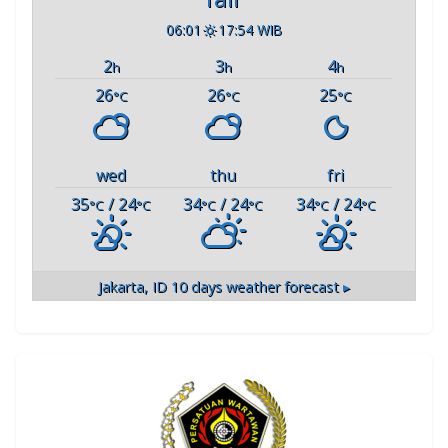
06:01
17:54 WIB
2
3
4
h
h
h
26
26
25
°C
°C
°C
wed
thu
fri
35
/ 24
34
/ 24
34
/ 24
°C
°C
°C
°C
°C
°C
Jakarta, ID
10 days weather forecast ▸