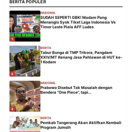
BERITA POPULER
NASIONAL
SUDAH SEPERTI GBK! Madam Pang
Menangis Syok Tiket Laga Indonesia Vs
Timor Leste Piala AFF Ludes
1
BERITA
Tabur Bunga di TMP Trikora, Pangdam
XXIV/MT Kenang Jasa Pahlawan di HUT ke-
1 Kodam
2
NASIONAL
Prabowo Disebut Tak Masalah dengan
Bendera “One Piece”, tapi…
3
BERITA
Pemkab Tangerang Akan Aktifkan Kembali
Program Jumsih