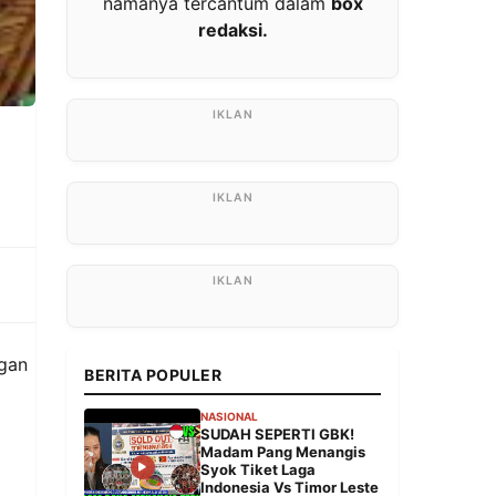
namanya tercantum dalam
box
redaksi.
ngan
BERITA POPULER
NASIONAL
SUDAH SEPERTI GBK!
Madam Pang Menangis
Syok Tiket Laga
Indonesia Vs Timor Leste