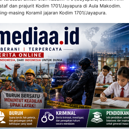
 staf dan prajurit Kodim 1701/Jayapura di Aula Makodim.
sing-masing Koramil jajaran Kodim 1701/Jayapura.