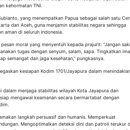
an kehormatan TNI.
 Subianto, yang menempatkan Papua sebagai salah satu Cen
arta dan Aceh, guna menjamin stabilitas negara sehingga
n aman di seluruh Indonesia.
san moral yang menyentuh kepada prajurit: “Jangan saki
aksanakan tugas dengan senyum, salam, sapa. Tingkatkan im
tap semangat dan jaga kesehatan,” pungkasnya.
egaskan kesiapan Kodim 1701/Jayapura dalam menindaklan
dalam menjaga stabilitas wilayah Kota Jayapura dan
mi siap mengawal keamanan secara bermartabat dengan
dim.
amakan langkah persuasif dan humanis. Memperkuat
ndungan. Mengoptimalkan deteksi dini dan patroli terukur d