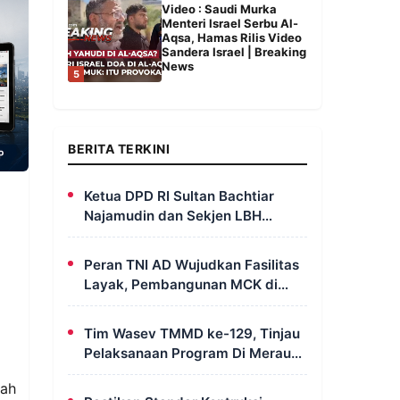
Video : Saudi Murka
Menteri Israel Serbu Al-
Aqsa, Hamas Rilis Video
Sandera Israel | Breaking
News
5
BERITA TERKINI
Ketua DPD RI Sultan Bachtiar
Najamudin dan Sekjen LBH
FERADI Yoshua Rivaldo Bahas
Geopolitik dan Supremasi Hukum
Peran TNI AD Wujudkan Fasilitas
Layak, Pembangunan MCK di
Dusun Serapu Rampung
Dikerjakan
Tim Wasev TMMD ke-129, Tinjau
Pelaksanaan Program Di Merauke
– Papua Selatan
gah