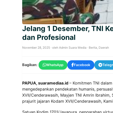
Jelang 1 Desember, TNI 
dan Profesional
November 28, 2025
· oleh
Admin Suara Media
·
Berita
,
Daerah
Bagikan:
WhatsApp
Facebook
Teleg
PAPUA, suaramediaa.id
– Komitmen TNI dalam 
mengedepankan pendekatan humanis, persuasif,
XVII/Cenderawasih, Mayjen TNI Amrin Ibrahim, S.
prajurit jajaran Kodam XVII/Cenderawasih, Kami
Satuan Kodim 1701/Jayapura, pengarahan virtual