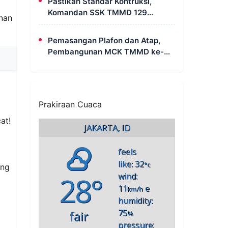
Pastikan Standar Kontruksi,
Komandan SSK TMMD 129
anan
Intensif Awasi Pembangunan
MCK di Wanam
Pemasangan Plafon dan Atap,
Pembangunan MCK TMMD ke-
129 di Kampung Wanam Hampir
Rampung
Prakiraan Cuaca
at!
JAKARTA, ID
feels
like: 32
°c
ang
28°
wind:
11
e
km/h
humidity:
75
fair
%
pressure: