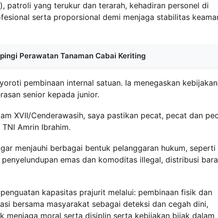
), patroli yang terukur dan terarah, kehadiran personel di
fesional serta proporsional demi menjaga stabilitas keam
mpingi Perawatan Tanaman Cabai Keriting
oroti pembinaan internal satuan. Ia menegaskan kebijakan
asan senior kepada junior.
am XVII/Cenderawasih, saya pastikan pecat, pecat dan pec
 TNI Amrin Ibrahim.
gar menjauhi berbagai bentuk pelanggaran hukum, seperti
 penyelundupan emas dan komoditas illegal, distribusi bar
enguatan kapasitas prajurit melalui: pembinaan fisik dan
masi bersama masyarakat sebagai deteksi dan cegah dini,
 menjaga moral serta disiplin serta kebijakan bijak dalam