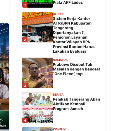
Piala AFF Ludes
1
BERITA
Sistem Kerja Kantor
ATR/BPN Kabupaten
Tangerang
Dipertanyakan ?,
Pemohon Layanan:
2
Kantor Wilayah BPN
Provinsi Banten Harus
Lakukan Evaluasi
NASIONAL
Prabowo Disebut Tak
Masalah dengan Bendera
“One Piece”, tapi…
3
BERITA
Pemkab Tangerang Akan
Aktifkan Kembali
Program Jumsih
4
KONFLIK