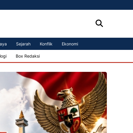
aya
Sejarah
Konflik
Ekonomi
logi
Box Redaksi