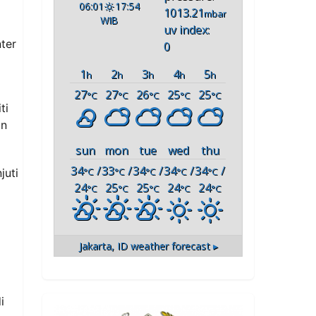
06:01
17:54
1013.21
mbar
WIB
uv index:
ter
0
1
2
3
4
5
h
h
h
h
h
27
27
26
25
25
°C
°C
°C
°C
°C
ti
an
sun
mon
tue
wed
thu
34
/
33
/
34
/
34
/
34
/
°C
°C
°C
°C
°C
juti
24
25
25
24
24
°C
°C
°C
°C
°C
Jakarta, ID
weather forecast ▸
i