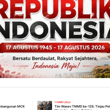
1 HARI LALU
Tim Wasev TMMD ke-129, Tinjau Pelaksanaan Program Di