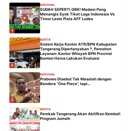
NASIONAL
SUDAH SEPERTI GBK! Madam Pang
Menangis Syok Tiket Laga Indonesia Vs
Timor Leste Piala AFF Ludes
1
BERITA
Sistem Kerja Kantor ATR/BPN Kabupaten
Tangerang Dipertanyakan ?, Pemohon
Layanan: Kantor Wilayah BPN Provinsi
Banten Harus Lakukan Evaluasi
2
NASIONAL
Prabowo Disebut Tak Masalah dengan
Bendera “One Piece”, tapi…
3
BERITA
Pemkab Tangerang Akan Aktifkan Kembali
Program Jumsih