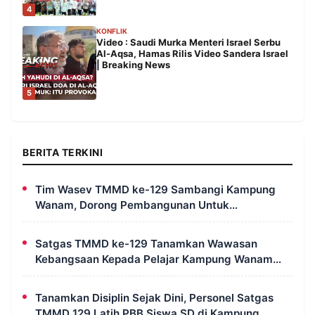
4
KONFLIK
Video : Saudi Murka Menteri Israel Serbu
Al-Aqsa, Hamas Rilis Video Sandera Israel
| Breaking News
5
BERITA TERKINI
Tim Wasev TMMD ke-129 Sambangi Kampung
Wanam, Dorong Pembangunan Untuk
Kesejahteraan Masyarakat
Satgas TMMD ke-129 Tanamkan Wawasan
Kebangsaan Kepada Pelajar Kampung Wanam
Merauke
Tanamkan Disiplin Sejak Dini, Personel Satgas
TMMD 129 Latih PBB Siswa SD di Kampung