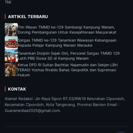
TNI
ARTIKEL TERBARU
Tim Wasev TMMD ke-129 Sambangi Kampung Wanam,
Dorong Pembangunan Untuk Kesejahteraan Masyarakat
Satgas TMMD ke-129 Tanamkan Wawasan Kebangsaan
Kepada Pelajar Kampung Wanam Merauke
Tanamkan Disiplin Sejak Dini, Personel Satgas TMMD 129
Latih PBB Siswa SD di Kampung Wanam
Ketua DPD RI Sultan Bachtiar Najamudin dan Sekjen LBH
FERADI Yoshua Rivaldo Bahas Geopolitik dan Supremasi
Hukum
KONTAK
Alamat Redaksi :Jln Raya Sipon RT.03/RW.19 Kelurahan Cipondoh,
Kecamatan Cipondoh, Kota Tangerang, Provinsi Banten Email :
Suaramediaa2025@gmail.com.