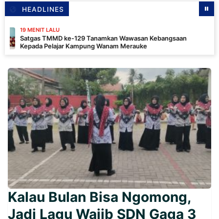
HEADLINES
NIT LALU
as TMMD ke-129 Tanamkan Wawasan Kebangsaan
da Pelajar Kampung Wanam Merauke
Kalau Bulan Bisa Ngomong,
Jadi Lagu Wajib SDN Gaga 3