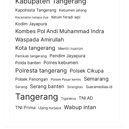
Kabupaten Tangerang
Kapolresta Tangerang
Kebumen jateng
Ketum feradi wpi
Kecamatan kelapa dua
Kodim Jayapura
Kombes Pol Andi Muhammad Indra
Waspada Amirullah
Kota tangerang
Mentri nusron
Pendim Jayapura
Pemkab tangerang
Polres kebumen
Polda banten
Polresta tangerang
Polsek Cikupa
Semarang
Polsek Panongan
Polsek Pasar kemis
Serang banten
Serang
Suaramediaa.id
Sinergitas
Tangerang
TNI AD
Tigaraksa
Wabup intan
TNI Prima
Ujang nurjaya