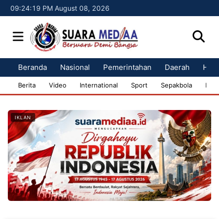
09:24:20 PM August 08, 2026
Beranda
Nasional
Pemerintahan
Daerah
Huk
Berita
Video
International
Sport
Sepakbola
Bisn
IKLAN