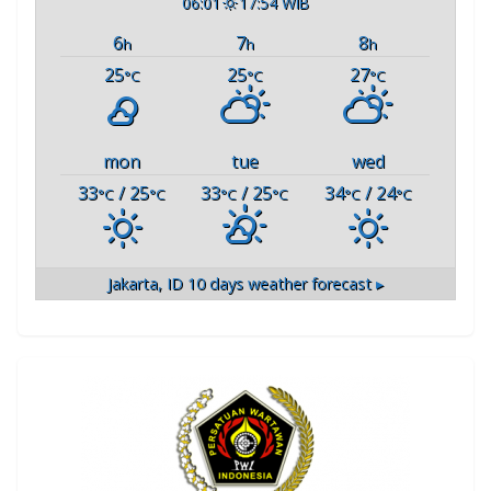
06:01
17:54 WIB
6
7
8
h
h
h
25
25
27
°C
°C
°C
mon
tue
wed
33
/ 25
33
/ 25
34
/ 24
°C
°C
°C
°C
°C
°C
Jakarta, ID
10 days weather forecast ▸