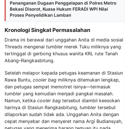
Penanganan Dugaan Penggelapan di Polres Metro
Bekasi Disorot, Kuasa Hukum FERADI WPI Nilai
Proses Penyelidikan Lamban
Kronologi Singkat Permasalahan
Drama ini berawal dari unggahan Anita di media sosial
Threads mengenai
tumbler
merek Tuku miliknya yang
tertinggal di gerbong khusus wanita KRL rute Tanah
Abang–Rangkasbitung.
Setelah melapor kepada petugas keamanan di Stasiun
Rawa Buntu,
cooler bag
miliknya ditemukan lengkap,
dan petugas sempat memotret isinya—termasuk
tumbler
yang kemudian menjadi pangkal masalah.
Namun, ketika
cooler bag
tersebut diambil keesokan
harinya di Stasiun Rangkasbitung,
tumbler
tersebut
dilaporkan sudah tidak ada. Unggahan Anita dengan
cepat menyebar dan menyeret nama Argi Budiansyah,
petugas yang menerima barang temuan itu pada