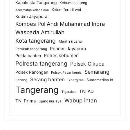
Kapolresta Tangerang
Kebumen jateng
Ketum feradi wpi
Kecamatan kelapa dua
Kodim Jayapura
Kombes Pol Andi Muhammad Indra
Waspada Amirullah
Kota tangerang
Mentri nusron
Pendim Jayapura
Pemkab tangerang
Polres kebumen
Polda banten
Polresta tangerang
Polsek Cikupa
Semarang
Polsek Panongan
Polsek Pasar kemis
Serang banten
Serang
Suaramediaa.id
Sinergitas
Tangerang
TNI AD
Tigaraksa
Wabup intan
TNI Prima
Ujang nurjaya