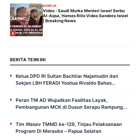
KONFLIK
Video : Saudi Murka Menteri Israel Serbu
Al-Aqsa, Hamas Rilis Video Sandera Israel
| Breaking News
5
BERITA TERKINI
Ketua DPD RI Sultan Bachtiar Najamudin dan
Sekjen LBH FERADI Yoshua Rivaldo Bahas
Geopolitik dan Supremasi Hukum
Peran TNI AD Wujudkan Fasilitas Layak,
Pembangunan MCK di Dusun Serapu Rampung
Dikerjakan
Tim Wasev TMMD ke-129, Tinjau Pelaksanaan
Program Di Merauke – Papua Selatan