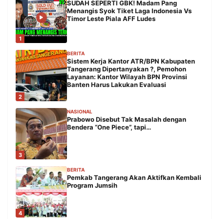
SUDAH SEPERTI GBK! Madam Pang
Menangis Syok Tiket Laga Indonesia Vs
Timor Leste Piala AFF Ludes
1
BERITA
Sistem Kerja Kantor ATR/BPN Kabupaten
Tangerang Dipertanyakan ?, Pemohon
Layanan: Kantor Wilayah BPN Provinsi
Banten Harus Lakukan Evaluasi
2
NASIONAL
Prabowo Disebut Tak Masalah dengan
Bendera “One Piece”, tapi…
3
BERITA
Pemkab Tangerang Akan Aktifkan Kembali
Program Jumsih
4