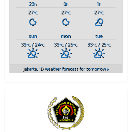
23
0
1
h
h
h
27
27
27
°C
°C
°C
sun
mon
tue
33
/ 24
33
/ 25
33
/ 25
°C
°C
°C
°C
°C
°C
Jakarta, ID
weather forecast for tomorrow ▸