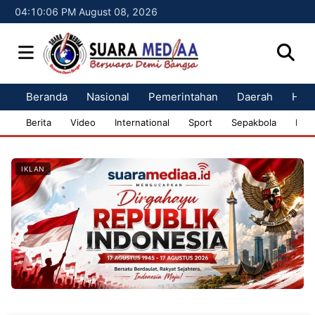
04:10:07 PM August 08, 2026
Beranda
Nasional
Pemerintahan
Daerah
Huk
Berita
Video
International
Sport
Sepakbola
Bisn
IKLAN