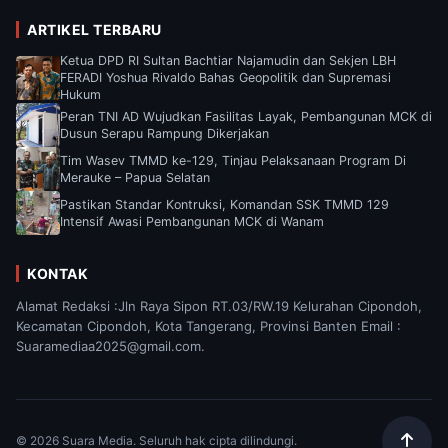
ARTIKEL TERBARU
Ketua DPD RI Sultan Bachtiar Najamudin dan Sekjen LBH
FERADI Yoshua Rivaldo Bahas Geopolitik dan Supremasi
Hukum
Peran TNI AD Wujudkan Fasilitas Layak, Pembangunan MCK di
Dusun Serapu Rampung Dikerjakan
Tim Wasev TMMD ke-129, Tinjau Pelaksanaan Program Di
Merauke – Papua Selatan
Pastikan Standar Kontruksi, Komandan SSK TMMD 129
Intensif Awasi Pembangunan MCK di Wanam
KONTAK
Alamat Redaksi :Jln Raya Sipon RT.03/RW.19 Kelurahan Cipondoh,
Kecamatan Cipondoh, Kota Tangerang, Provinsi Banten Email :
Suaramediaa2025@gmail.com.
© 2026 Suara Media. Seluruh hak cipta dilindungi.