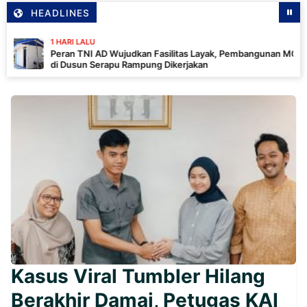
HEADLINES
HARI LALU
eran TNI AD Wujudkan Fasilitas Layak, Pembangunan MCK
i Dusun Serapu Rampung Dikerjakan
Kasus Viral Tumbler Hilang
Berakhir Damai, Petugas KAI