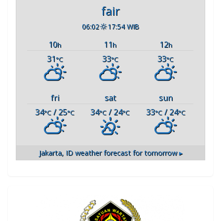
fair
06:02
17:54 WIB
10
11
12
h
h
h
31
33
33
°C
°C
°C
fri
sat
sun
34
/ 25
34
/ 24
33
/ 24
°C
°C
°C
°C
°C
°C
Jakarta, ID
weather forecast for tomorrow ▸