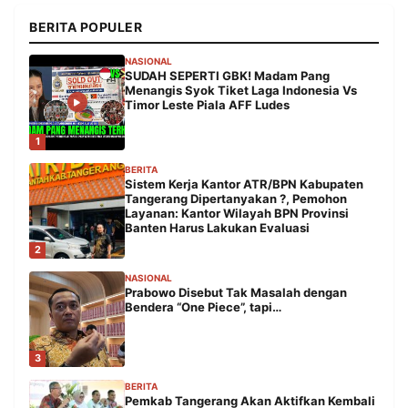
BERITA POPULER
NASIONAL
SUDAH SEPERTI GBK! Madam Pang
Menangis Syok Tiket Laga Indonesia Vs
Timor Leste Piala AFF Ludes
1
BERITA
Sistem Kerja Kantor ATR/BPN Kabupaten
Tangerang Dipertanyakan ?, Pemohon
Layanan: Kantor Wilayah BPN Provinsi
Banten Harus Lakukan Evaluasi
2
NASIONAL
Prabowo Disebut Tak Masalah dengan
Bendera “One Piece”, tapi…
3
BERITA
Pemkab Tangerang Akan Aktifkan Kembali