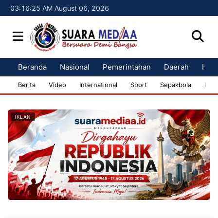
03:16:26 AM August 06, 2026
Beranda
Nasional
Pemerintahan
Daerah
Huk
Berita
Video
International
Sport
Sepakbola
Bisn
IKLAN