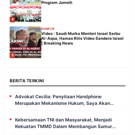
Program Jumsih
4
KONFLIK
Video : Saudi Murka Menteri Israel Serbu
Al-Aqsa, Hamas Rilis Video Sandera Israel
| Breaking News
5
BERITA TERKINI
Advokat Cecilia: Penyitaan Handphone
Merupakan Mekanisme Hukum, Saya Akan
Kooperatif Apabila Diminta Penyidik dan Tidak
Perlu Takut
Kebersamaan TNI dan Masyarakat, Menjadi
Kekuatan TMMD Dalam Membangun Sumur
Galian di Wanam