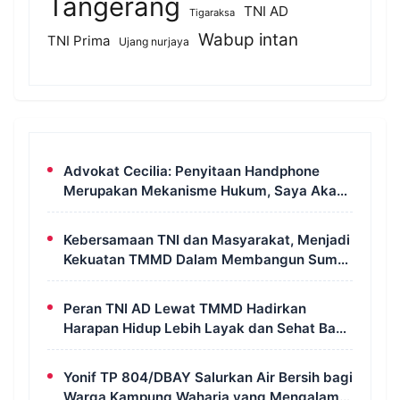
Tangerang
TNI AD
Tigaraksa
Wabup intan
TNI Prima
Ujang nurjaya
Advokat Cecilia: Penyitaan Handphone
Merupakan Mekanisme Hukum, Saya Akan
Kooperatif Apabila Diminta Penyidik dan
Tidak Perlu Takut
Kebersamaan TNI dan Masyarakat, Menjadi
Kekuatan TMMD Dalam Membangun Sumur
Galian di Wanam
Peran TNI AD Lewat TMMD Hadirkan
Harapan Hidup Lebih Layak dan Sehat Bagi
Warga Kampung Wanam
Yonif TP 804/DBAY Salurkan Air Bersih bagi
Warga Kampung Waharia yang Mengalami