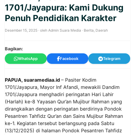
1701/Jayapura: Kami Dukung
Penuh Pendidikan Karakter
Desember 15, 2025
· oleh
Admin Suara Media
·
Berita
,
Daerah
Bagikan:
WhatsApp
Facebook
Telegram
PAPUA, suaramediaa.id
– Pasiter Kodim
1701/Jayapura, Mayor Inf Afandi, mewakili Dandim
1701/Jayapura menghadiri peringatan Hari Lahir
(Harlah) ke-8 Yayasan Qur’an Mujibur Rahman yang
dirangkaikan dengan peringatan berdirinya Pondok
Pesantren Tahfidz Qur’an dan Sains Mujibur Rahman
ke-1. Kegiatan tersebut berlangsung pada Sabtu
(13/12/2025) di halaman Pondok Pesantren Tahfidz