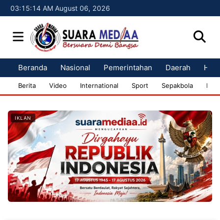
03:15:15 AM August 06, 2026
Beranda
Nasional
Pemerintahan
Daerah
Huk
Berita
Video
International
Sport
Sepakbola
Bisn
IKLAN