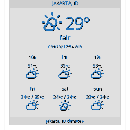
JAKARTA, ID
29°
fair
06:02
17:54 WIB
10
11
12
h
h
h
31
33
33
°C
°C
°C
fri
sat
sun
34
/ 25
34
/ 24
33
/ 24
°C
°C
°C
°C
°C
°C
Jakarta, ID
climate ▸