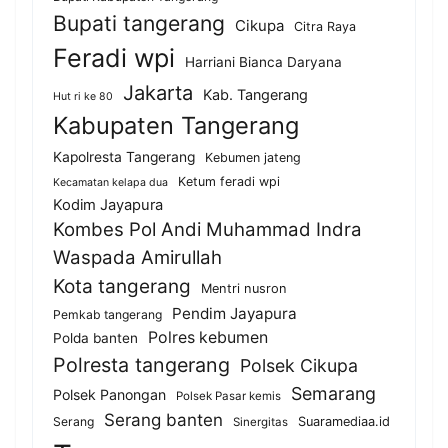
Bupati tangerang
Cikupa
Citra Raya
Feradi wpi
Harriani Bianca Daryana
Jakarta
Kab. Tangerang
Hut ri ke 80
Kabupaten Tangerang
Kapolresta Tangerang
Kebumen jateng
Ketum feradi wpi
Kecamatan kelapa dua
Kodim Jayapura
Kombes Pol Andi Muhammad Indra
Waspada Amirullah
Kota tangerang
Mentri nusron
Pendim Jayapura
Pemkab tangerang
Polres kebumen
Polda banten
Polresta tangerang
Polsek Cikupa
Semarang
Polsek Panongan
Polsek Pasar kemis
Serang banten
Serang
Suaramediaa.id
Sinergitas