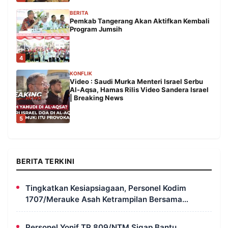
BERITA
Pemkab Tangerang Akan Aktifkan Kembali
Program Jumsih
4
KONFLIK
Video : Saudi Murka Menteri Israel Serbu
Al-Aqsa, Hamas Rilis Video Sandera Israel
| Breaking News
5
BERITA TERKINI
Tingkatkan Kesiapsiagaan, Personel Kodim
1707/Merauke Asah Ketrampilan Bersama
Petugas Damkar
Personel Yonif TP 809/NTM Sigap Bantu