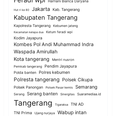
Feradi wpi
Harriani Bianca Daryana
Jakarta
Kab. Tangerang
Hut ri ke 80
Kabupaten Tangerang
Kapolresta Tangerang
Kebumen jateng
Ketum feradi wpi
Kecamatan kelapa dua
Kodim Jayapura
Kombes Pol Andi Muhammad Indra
Waspada Amirullah
Kota tangerang
Mentri nusron
Pendim Jayapura
Pemkab tangerang
Polres kebumen
Polda banten
Polresta tangerang
Polsek Cikupa
Semarang
Polsek Panongan
Polsek Pasar kemis
Serang banten
Serang
Suaramediaa.id
Sinergitas
Tangerang
TNI AD
Tigaraksa
Wabup intan
TNI Prima
Ujang nurjaya