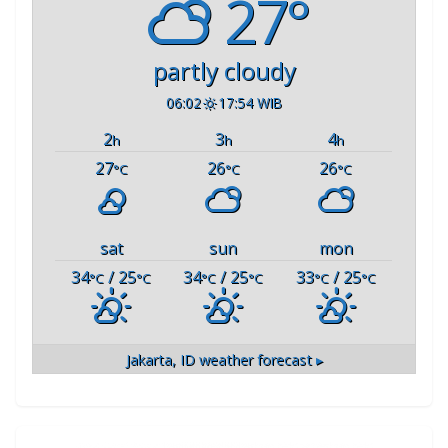
27°
partly cloudy
06:02
17:54 WIB
2
3
4
h
h
h
27
26
26
°C
°C
°C
sat
sun
mon
34
/ 25
34
/ 25
33
/ 25
°C
°C
°C
°C
°C
°C
Jakarta, ID
weather forecast ▸