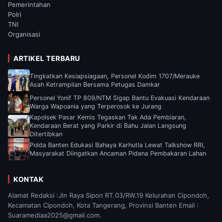
Pemerintahan
Polri
TNI
Organisasi
ARTIKEL TERBARU
Tingkatkan Kesiapsiagaan, Personel Kodim 1707/Merauke
Asah Ketrampilan Bersama Petugas Damkar
Personel Yonif TP 809/NTM Sigap Bantu Evakuasi Kendaraan
Warga Wapoania yang Terperosok ke Jurang
Kapolsek Pasar Kemis Tegaskan Tak Ada Pembiaran,
Kendaraan Berat yang Parkir di Bahu Jalan Langsung
Ditertibkan
Polda Banten Edukasi Bahaya Karhutla Lewat Talkshow RRI,
Masyarakat Diingatkan Ancaman Pidana Pembakaran Lahan
KONTAK
Alamat Redaksi :Jln Raya Sipon RT.03/RW.19 Kelurahan Cipondoh,
Kecamatan Cipondoh, Kota Tangerang, Provinsi Banten Email :
Suaramediaa2025@gmail.com.