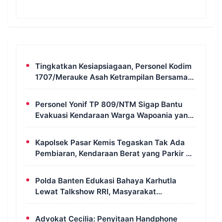
Tingkatkan Kesiapsiagaan, Personel Kodim
1707/Merauke Asah Ketrampilan Bersama
Petugas Damkar
Personel Yonif TP 809/NTM Sigap Bantu
Evakuasi Kendaraan Warga Wapoania yang
Terperosok ke Jurang
Kapolsek Pasar Kemis Tegaskan Tak Ada
Pembiaran, Kendaraan Berat yang Parkir di
Bahu Jalan Langsung Ditertibkan
Polda Banten Edukasi Bahaya Karhutla
Lewat Talkshow RRI, Masyarakat
Diingatkan Ancaman Pidana Pembakaran
Lahan
Advokat Cecilia: Penyitaan Handphone