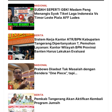
NASIONAL
SUDAH SEPERTI GBK! Madam Pang
Menangis Syok Tiket Laga Indonesia Vs
Timor Leste Piala AFF Ludes
1
BERITA
Sistem Kerja Kantor ATR/BPN Kabupaten
Tangerang Dipertanyakan ?, Pemohon
Layanan: Kantor Wilayah BPN Provinsi
Banten Harus Lakukan Evaluasi
2
NASIONAL
Prabowo Disebut Tak Masalah dengan
Bendera “One Piece”, tapi…
3
BERITA
Pemkab Tangerang Akan Aktifkan Kembali
Program Jumsih