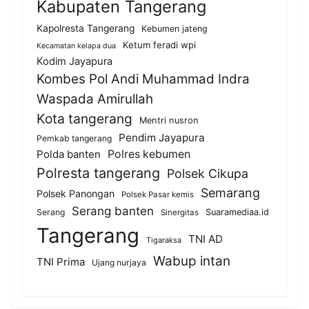
Kabupaten Tangerang
Kapolresta Tangerang
Kebumen jateng
Ketum feradi wpi
Kecamatan kelapa dua
Kodim Jayapura
Kombes Pol Andi Muhammad Indra
Waspada Amirullah
Kota tangerang
Mentri nusron
Pendim Jayapura
Pemkab tangerang
Polda banten
Polres kebumen
Polresta tangerang
Polsek Cikupa
Semarang
Polsek Panongan
Polsek Pasar kemis
Serang banten
Serang
Suaramediaa.id
Sinergitas
Tangerang
TNI AD
Tigaraksa
Wabup intan
TNI Prima
Ujang nurjaya