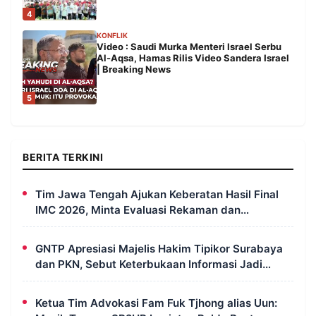
4
KONFLIK
Video : Saudi Murka Menteri Israel Serbu
Al-Aqsa, Hamas Rilis Video Sandera Israel
| Breaking News
5
BERITA TERKINI
Tim Jawa Tengah Ajukan Keberatan Hasil Final
IMC 2026, Minta Evaluasi Rekaman dan
Scorecard Juri
GNTP Apresiasi Majelis Hakim Tipikor Surabaya
dan PKN, Sebut Keterbukaan Informasi Jadi
Instrumen Pengawasan Korupsi
Ketua Tim Advokasi Fam Fuk Tjhong alias Uun: