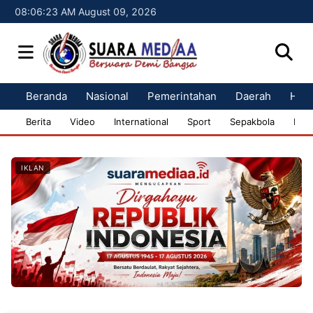
08:06:24 AM August 09, 2026
Beranda
Nasional
Pemerintahan
Daerah
Huk
Berita
Video
International
Sport
Sepakbola
Bisn
IKLAN