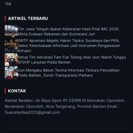
TNI
ARTIKEL TERBARU
Tim Jawa Tengah Ajukan Keberatan Hasil Final IMC 2026,
Minta Evaluasi Rekaman dan Scorecard Juri
GNTP Apresiasi Majelis Hakim Tipikor Surabaya dan PKN,
Sebut Keterbukaan Informasi Jadi Instrumen Pengawasan
Korupsi
Ketua Tim Advokasi Fam Fuk Tjhong alias Uun: Masih Tunggu
SP2HP Lanjutan Polda Banten
Uun Mengaku Belum Terima Informasi Terbaru Penyidikan
Polda Banten, Soroti Transparansi Perkara
KONTAK
Alamat Redaksi :Jln Raya Sipon RT.03/RW.19 Kelurahan Cipondoh,
Kecamatan Cipondoh, Kota Tangerang, Provinsi Banten Email :
Suaramediaa2025@gmail.com.