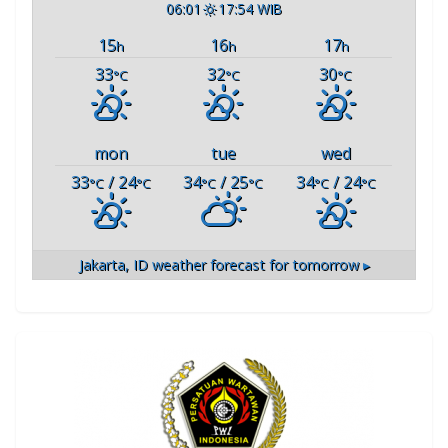
06:01
17:54 WIB
15
16
17
h
h
h
33
32
30
°C
°C
°C
mon
tue
wed
33
/ 24
34
/ 25
34
/ 24
°C
°C
°C
°C
°C
°C
Jakarta, ID
weather forecast for tomorrow ▸