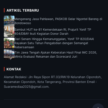
ARTIKEL TERBARU
Mengenang Jasa Pahlawan, PASKOB Gelar Ngontel Bareng di
Bondowoso
Sambut HUT ke-81 Kemerdekaan RI, Prajurit Yonif TP
804/DBAY Ikuti Kegiatan Donor Darah
Dari Senam Hingga Kemanunggalan, Yonif TP 820/DAAI
Rayakan Satu Tahun Pengabdian dengan Semangat
Kebersamaan
Tim Jawa Tengah Ajukan Keberatan Hasil Final IMC 2026,
Minta Evaluasi Rekaman dan Scorecard Juri
KONTAK
Alamat Redaksi :Jln Raya Sipon RT.03/RW.19 Kelurahan Cipondoh,
Kecamatan Cipondoh, Kota Tangerang, Provinsi Banten Email :
Suaramediaa2025@gmail.com.