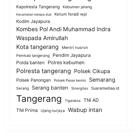
Kapolresta Tangerang
Kebumen jateng
Ketum feradi wpi
Kecamatan kelapa dua
Kodim Jayapura
Kombes Pol Andi Muhammad Indra
Waspada Amirullah
Kota tangerang
Mentri nusron
Pendim Jayapura
Pemkab tangerang
Polda banten
Polres kebumen
Polresta tangerang
Polsek Cikupa
Semarang
Polsek Panongan
Polsek Pasar kemis
Serang banten
Serang
Suaramediaa.id
Sinergitas
Tangerang
TNI AD
Tigaraksa
Wabup intan
TNI Prima
Ujang nurjaya