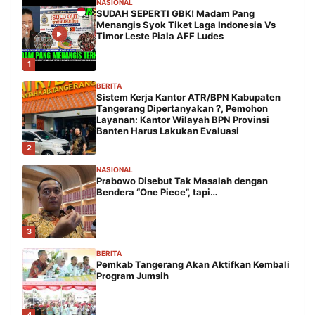
NASIONAL
SUDAH SEPERTI GBK! Madam Pang
Menangis Syok Tiket Laga Indonesia Vs
Timor Leste Piala AFF Ludes
1
BERITA
Sistem Kerja Kantor ATR/BPN Kabupaten
Tangerang Dipertanyakan ?, Pemohon
Layanan: Kantor Wilayah BPN Provinsi
Banten Harus Lakukan Evaluasi
2
NASIONAL
Prabowo Disebut Tak Masalah dengan
Bendera “One Piece”, tapi…
3
BERITA
Pemkab Tangerang Akan Aktifkan Kembali
Program Jumsih