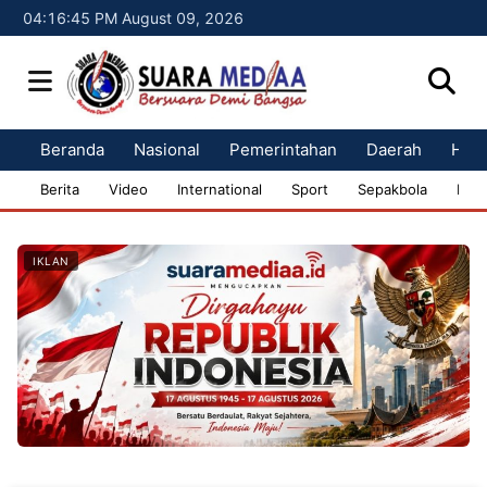
04:16:46 PM August 09, 2026
Beranda
Nasional
Pemerintahan
Daerah
Huk
Berita
Video
International
Sport
Sepakbola
Bisn
IKLAN