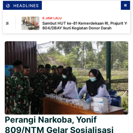
HEADLINES
6 JAM LALU
Sambut HUT ke-81 Kemerdekaan RI, Prajurit Yonif TP
804/DBAY Ikuti Kegiatan Donor Darah
Perangi Narkoba, Yonif
809/NTM Gelar Sosialisasi