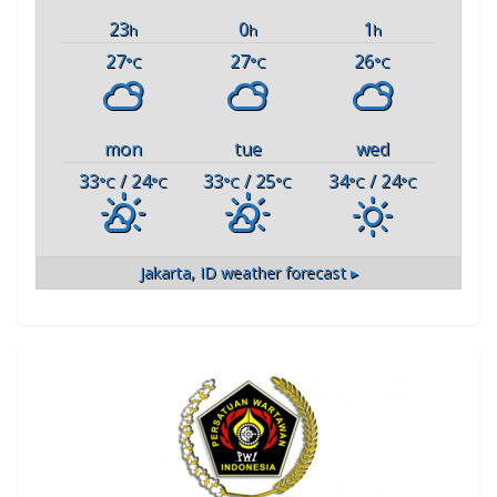
23
0
1
h
h
h
27
27
26
°C
°C
°C
mon
tue
wed
33
/ 24
33
/ 25
34
/ 24
°C
°C
°C
°C
°C
°C
Jakarta, ID
weather forecast ▸