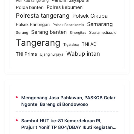
Pendim Jayapura
Pemkab tangerang
Polda banten
Polres kebumen
Polresta tangerang
Polsek Cikupa
Semarang
Polsek Panongan
Polsek Pasar kemis
Serang banten
Serang
Suaramediaa.id
Sinergitas
Tangerang
TNI AD
Tigaraksa
Wabup intan
TNI Prima
Ujang nurjaya
Mengenang Jasa Pahlawan, PASKOB Gelar
Ngontel Bareng di Bondowoso
Sambut HUT ke-81 Kemerdekaan RI,
Prajurit Yonif TP 804/DBAY Ikuti Kegiatan
Donor Darah