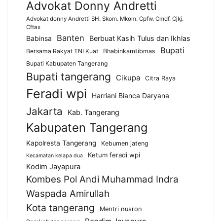
Advokat Donny Andretti
Advokat donny Andretti SH. Skom. Mkom. Cpfw. Cmdf. Cjkj.
Cftax
Banten
Berbuat Kasih Tulus dan Ikhlas
Babinsa
Bupati
Bersama Rakyat TNI Kuat
Bhabinkamtibmas
Bupati Kabupaten Tangerang
Bupati tangerang
Cikupa
Citra Raya
Feradi wpi
Harriani Bianca Daryana
Jakarta
Kab. Tangerang
Kabupaten Tangerang
Kapolresta Tangerang
Kebumen jateng
Ketum feradi wpi
Kecamatan kelapa dua
Kodim Jayapura
Kombes Pol Andi Muhammad Indra
Waspada Amirullah
Kota tangerang
Mentri nusron