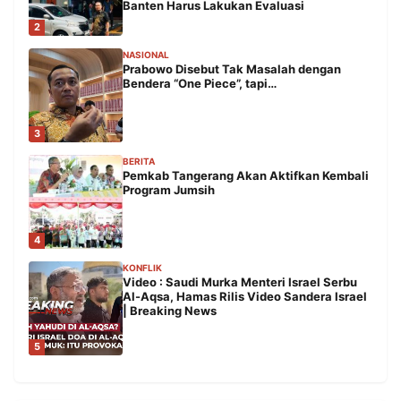
Banten Harus Lakukan Evaluasi
2
NASIONAL
Prabowo Disebut Tak Masalah dengan
Bendera “One Piece”, tapi…
3
BERITA
Pemkab Tangerang Akan Aktifkan Kembali
Program Jumsih
4
KONFLIK
Video : Saudi Murka Menteri Israel Serbu
Al-Aqsa, Hamas Rilis Video Sandera Israel
| Breaking News
5