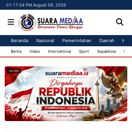
01:17:36 PM August 09, 2026
Beranda
Nasional
Pemerintahan
Daerah
Huk
Berita
Video
International
Sport
Sepakbola
Bisn
IKLAN