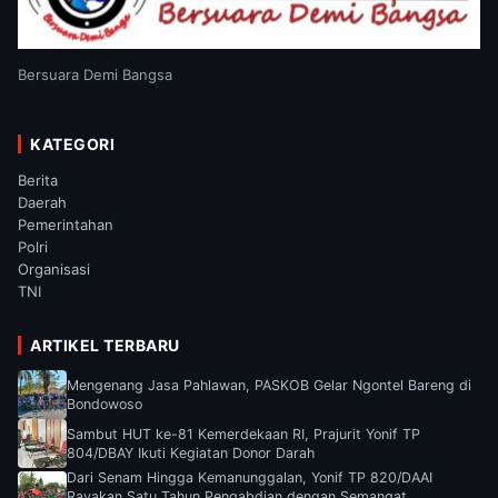
Bersuara Demi Bangsa
KATEGORI
Berita
Daerah
Pemerintahan
Polri
Organisasi
TNI
ARTIKEL TERBARU
Mengenang Jasa Pahlawan, PASKOB Gelar Ngontel Bareng di
Bondowoso
Sambut HUT ke-81 Kemerdekaan RI, Prajurit Yonif TP
804/DBAY Ikuti Kegiatan Donor Darah
Dari Senam Hingga Kemanunggalan, Yonif TP 820/DAAI
Rayakan Satu Tahun Pengabdian dengan Semangat