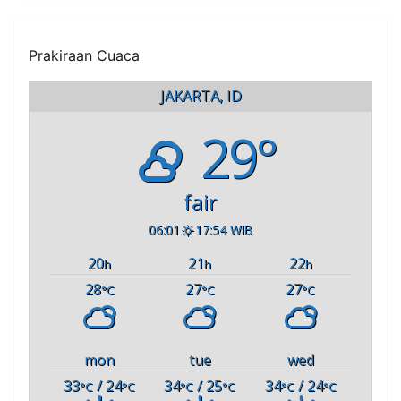
Prakiraan Cuaca
JAKARTA, ID
29°
fair
06:01
17:54 WIB
20
21
22
h
h
h
28
27
27
°C
°C
°C
mon
tue
wed
33
/ 24
34
/ 25
34
/ 24
°C
°C
°C
°C
°C
°C