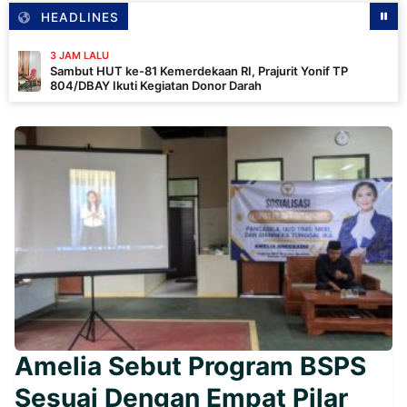
HEADLINES
LU
3
UT ke-81 Kemerdekaan RI, Prajurit Yonif TP
D
 Ikuti Kegiatan Donor Darah
R
K
Amelia Sebut Program BSPS
Sesuai Dengan Empat Pilar