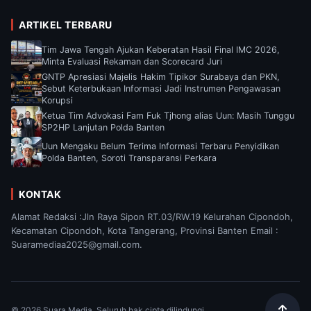
ARTIKEL TERBARU
Tim Jawa Tengah Ajukan Keberatan Hasil Final IMC 2026,
Minta Evaluasi Rekaman dan Scorecard Juri
GNTP Apresiasi Majelis Hakim Tipikor Surabaya dan PKN,
Sebut Keterbukaan Informasi Jadi Instrumen Pengawasan
Korupsi
Ketua Tim Advokasi Fam Fuk Tjhong alias Uun: Masih Tunggu
SP2HP Lanjutan Polda Banten
Uun Mengaku Belum Terima Informasi Terbaru Penyidikan
Polda Banten, Soroti Transparansi Perkara
KONTAK
Alamat Redaksi :Jln Raya Sipon RT.03/RW.19 Kelurahan Cipondoh,
Kecamatan Cipondoh, Kota Tangerang, Provinsi Banten Email :
Suaramediaa2025@gmail.com.
© 2026 Suara Media. Seluruh hak cipta dilindungi.