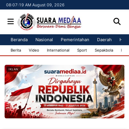
08:07:20 AM August 09, 2026
Beranda
Nasional
Pemerintahan
Daerah
Huk
Berita
Video
International
Sport
Sepakbola
Bisn
IKLAN