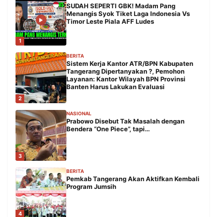
SUDAH SEPERTI GBK! Madam Pang
Menangis Syok Tiket Laga Indonesia Vs
Timor Leste Piala AFF Ludes
1
BERITA
Sistem Kerja Kantor ATR/BPN Kabupaten
Tangerang Dipertanyakan ?, Pemohon
Layanan: Kantor Wilayah BPN Provinsi
Banten Harus Lakukan Evaluasi
2
NASIONAL
Prabowo Disebut Tak Masalah dengan
Bendera “One Piece”, tapi…
3
BERITA
Pemkab Tangerang Akan Aktifkan Kembali
Program Jumsih
4