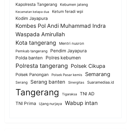
Kapolresta Tangerang
Kebumen jateng
Ketum feradi wpi
Kecamatan kelapa dua
Kodim Jayapura
Kombes Pol Andi Muhammad Indra
Waspada Amirullah
Kota tangerang
Mentri nusron
Pendim Jayapura
Pemkab tangerang
Polda banten
Polres kebumen
Polresta tangerang
Polsek Cikupa
Semarang
Polsek Panongan
Polsek Pasar kemis
Serang banten
Serang
Suaramediaa.id
Sinergitas
Tangerang
TNI AD
Tigaraksa
Wabup intan
TNI Prima
Ujang nurjaya