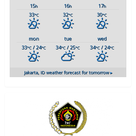
15
16
17
h
h
h
33
32
30
°C
°C
°C
mon
tue
wed
33
/ 24
34
/ 25
34
/ 24
°C
°C
°C
°C
°C
°C
Jakarta, ID
weather forecast for tomorrow ▸