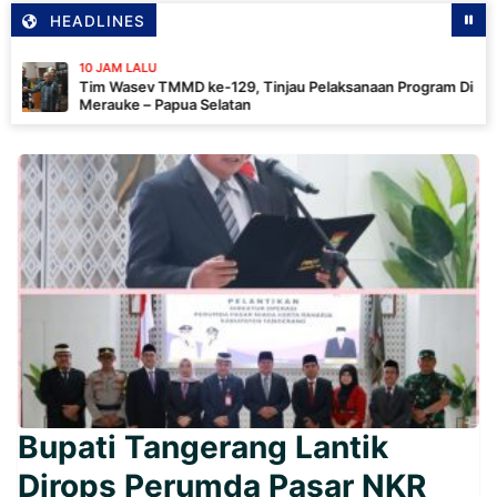
HEADLINES
10 JAM LALU
Tim Wasev TMMD ke-129, Tinjau Pelaksanaan Program Di
Merauke – Papua Selatan
Bupati Tangerang Lantik
Dirops Perumda Pasar NKR