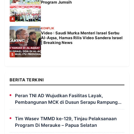
Program Jumsih
4
KONFLIK
Video : Saudi Murka Menteri Israel Serbu
Al-Aqsa, Hamas Rilis Video Sandera Israel
| Breaking News
5
BERITA TERKINI
Peran TNI AD Wujudkan Fasilitas Layak,
Pembangunan MCK di Dusun Serapu Rampung
Dikerjakan
Tim Wasev TMMD ke-129, Tinjau Pelaksanaan
Program Di Merauke – Papua Selatan