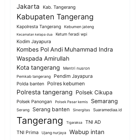
Jakarta
Kab. Tangerang
Kabupaten Tangerang
Kapolresta Tangerang
Kebumen jateng
Ketum feradi wpi
Kecamatan kelapa dua
Kodim Jayapura
Kombes Pol Andi Muhammad Indra
Waspada Amirullah
Kota tangerang
Mentri nusron
Pendim Jayapura
Pemkab tangerang
Polres kebumen
Polda banten
Polresta tangerang
Polsek Cikupa
Semarang
Polsek Panongan
Polsek Pasar kemis
Serang banten
Serang
Suaramediaa.id
Sinergitas
Tangerang
TNI AD
Tigaraksa
Wabup intan
TNI Prima
Ujang nurjaya