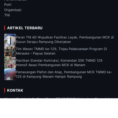
Polri
Organisasi
TNI
ARTIKEL TERBARU
Peran TNI AD Wujudkan Fasilitas Layak, Pembangunan MCK di
Dusun Serapu Rampung Dikerjakan
Tim Wasev TMMD ke-129, Tinjau Pelaksanaan Program Di
Merauke – Papua Selatan
Pastikan Standar Kontruksi, Komandan SSK TMMD 129
Intensif Awasi Pembangunan MCK di Wanam
Pemasangan Plafon dan Atap, Pembangunan MCK TMMD ke-
129 di Kampung Wanam Hampir Rampung
KONTAK
Alamat Redaksi :Jln Raya Sipon RT.03/RW.19 Kelurahan Cipondoh,
Kecamatan Cipondoh, Kota Tangerang, Provinsi Banten Email :
Suaramediaa2025@gmail.com.