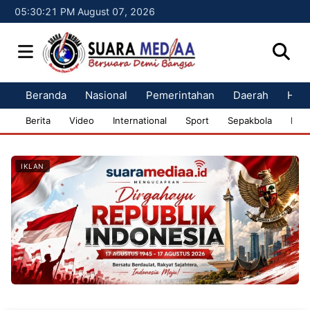
05:30:22 PM August 07, 2026
Beranda
Nasional
Pemerintahan
Daerah
Huk
Berita
Video
International
Sport
Sepakbola
Bisn
IKLAN