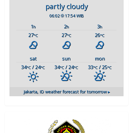
partly cloudy
06:02
17:54 WIB
1
2
3
h
h
h
27
27
26
°C
°C
°C
sat
sun
mon
34
/ 24
34
/ 24
33
/ 25
°C
°C
°C
°C
°C
°C
Jakarta, ID
weather forecast for tomorrow ▸