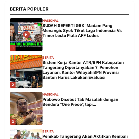
BERITA POPULER
NASIONAL
SUDAH SEPERTI GBK! Madam Pang
Menangis Syok Tiket Laga Indonesia Vs
Timor Leste Piala AFF Ludes
1
BERITA
Sistem Kerja Kantor ATR/BPN Kabupaten
Tangerang Dipertanyakan ?, Pemohon
Layanan: Kantor Wilayah BPN Provinsi
Banten Harus Lakukan Evaluasi
2
NASIONAL
Prabowo Disebut Tak Masalah dengan
Bendera “One Piece”, tapi…
3
BERITA
Pemkab Tangerang Akan Aktifkan Kembali