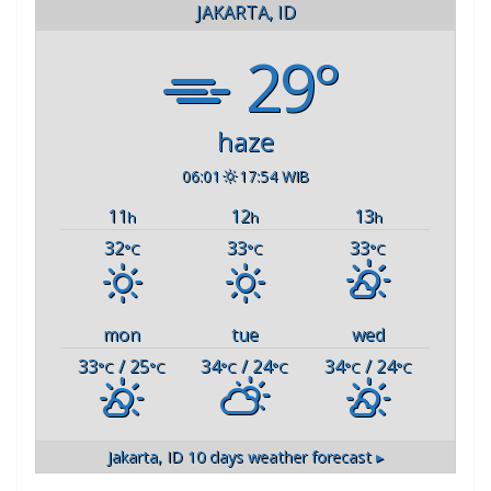
JAKARTA, ID
29°
haze
06:01
17:54 WIB
11
12
13
h
h
h
32
33
33
°C
°C
°C
mon
tue
wed
33
/ 25
34
/ 24
34
/ 24
°C
°C
°C
°C
°C
°C
Jakarta, ID
10 days weather forecast ▸