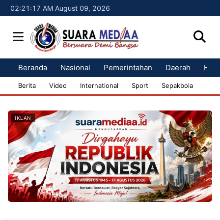
02:21:19 AM August 09, 2026
Beranda
Nasional
Pemerintahan
Daerah
Huk
Berita
Video
International
Sport
Sepakbola
Bisn
IKLAN