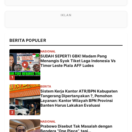
BERITA POPULER
NASIONAL
SUDAH SEPERTI GBK! Madam Pang
Menangis Syok Tiket Laga Indonesia Vs
Timor Leste Piala AFF Ludes
1
BERITA
Sistem Kerja Kantor ATR/BPN Kabupaten
Tangerang Dipertanyakan ?, Pemohon
Layanan: Kantor Wilayah BPN Provinsi
Banten Harus Lakukan Evaluasi
2
NASIONAL
Prabowo Disebut Tak Masalah dengan
Bendera “One Piece”, tapi…