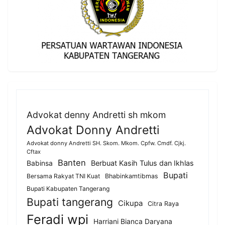
Advokat denny Andretti sh mkom
Advokat Donny Andretti
Advokat donny Andretti SH. Skom. Mkom. Cpfw. Cmdf. Cjkj.
Cftax
Banten
Berbuat Kasih Tulus dan Ikhlas
Babinsa
Bupati
Bersama Rakyat TNI Kuat
Bhabinkamtibmas
Bupati Kabupaten Tangerang
Bupati tangerang
Cikupa
Citra Raya
Feradi wpi
Harriani Bianca Daryana