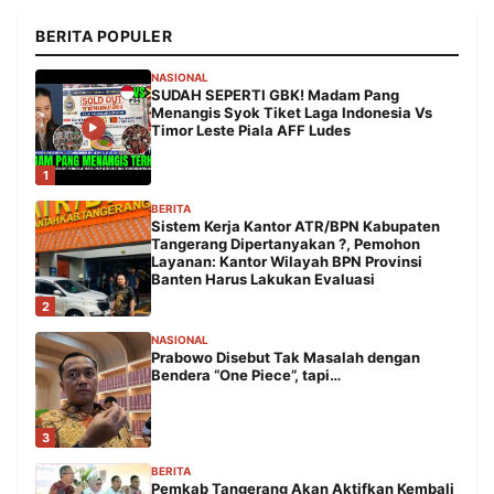
BERITA POPULER
NASIONAL
SUDAH SEPERTI GBK! Madam Pang
Menangis Syok Tiket Laga Indonesia Vs
Timor Leste Piala AFF Ludes
1
BERITA
Sistem Kerja Kantor ATR/BPN Kabupaten
Tangerang Dipertanyakan ?, Pemohon
Layanan: Kantor Wilayah BPN Provinsi
Banten Harus Lakukan Evaluasi
2
NASIONAL
Prabowo Disebut Tak Masalah dengan
Bendera “One Piece”, tapi…
3
BERITA
Pemkab Tangerang Akan Aktifkan Kembali