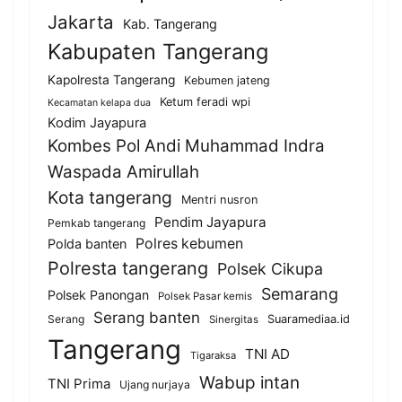
Jakarta
Kab. Tangerang
Kabupaten Tangerang
Kapolresta Tangerang
Kebumen jateng
Ketum feradi wpi
Kecamatan kelapa dua
Kodim Jayapura
Kombes Pol Andi Muhammad Indra
Waspada Amirullah
Kota tangerang
Mentri nusron
Pendim Jayapura
Pemkab tangerang
Polres kebumen
Polda banten
Polresta tangerang
Polsek Cikupa
Semarang
Polsek Panongan
Polsek Pasar kemis
Serang banten
Serang
Suaramediaa.id
Sinergitas
Tangerang
TNI AD
Tigaraksa
Wabup intan
TNI Prima
Ujang nurjaya