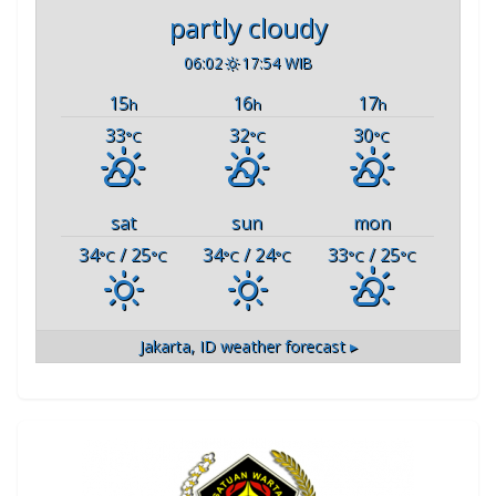
partly cloudy
06:02
17:54 WIB
15
16
17
h
h
h
33
32
30
°C
°C
°C
sat
sun
mon
34
/ 25
34
/ 24
33
/ 25
°C
°C
°C
°C
°C
°C
Jakarta, ID
weather forecast ▸