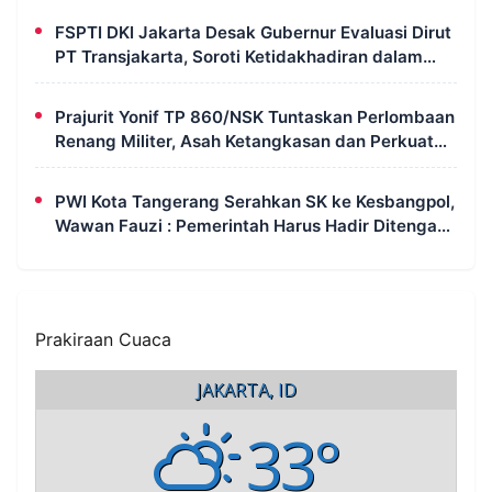
FSPTI DKI Jakarta Desak Gubernur Evaluasi Dirut
PT Transjakarta, Soroti Ketidakhadiran dalam
Audiensi DPRD
Prajurit Yonif TP 860/NSK Tuntaskan Perlombaan
Renang Militer, Asah Ketangkasan dan Perkuat
Jiwa Korsa di Waropen
PWI Kota Tangerang Serahkan SK ke Kesbangpol,
Wawan Fauzi : Pemerintah Harus Hadir Ditengah
Masyarakat, Tidak Selalu Terlihat, Tapi Harus
Terasa Dampaknya
Prakiraan Cuaca
JAKARTA, ID
33°