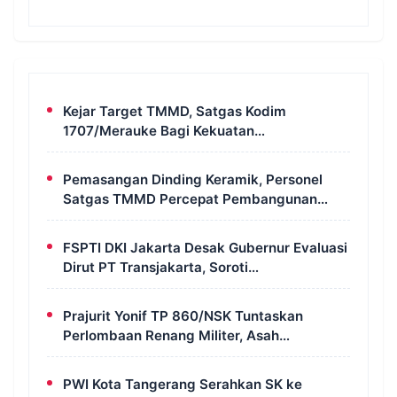
Kejar Target TMMD, Satgas Kodim
1707/Merauke Bagi Kekuatan
Pembangunan MCK di Wanam
Pemasangan Dinding Keramik, Personel
Satgas TMMD Percepat Pembangunan
MCK di Wanam Merauke
FSPTI DKI Jakarta Desak Gubernur Evaluasi
Dirut PT Transjakarta, Soroti
Ketidakhadiran dalam Audiensi DPRD
Prajurit Yonif TP 860/NSK Tuntaskan
Perlombaan Renang Militer, Asah
Ketangkasan dan Perkuat Jiwa Korsa di
Waropen
PWI Kota Tangerang Serahkan SK ke