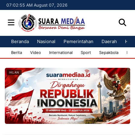
07:02:56 AM August 07, 2026
Beranda
Nasional
Pemerintahan
Daerah
Huk
Berita
Video
International
Sport
Sepakbola
Bisn
IKLAN