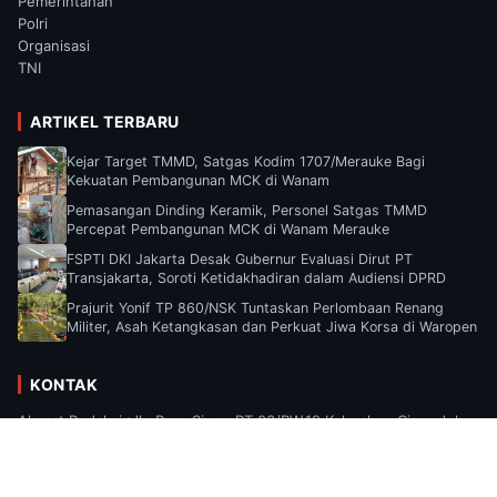
Pemerintahan
Polri
Organisasi
TNI
ARTIKEL TERBARU
Kejar Target TMMD, Satgas Kodim 1707/Merauke Bagi
Kekuatan Pembangunan MCK di Wanam
Pemasangan Dinding Keramik, Personel Satgas TMMD
Percepat Pembangunan MCK di Wanam Merauke
FSPTI DKI Jakarta Desak Gubernur Evaluasi Dirut PT
Transjakarta, Soroti Ketidakhadiran dalam Audiensi DPRD
Prajurit Yonif TP 860/NSK Tuntaskan Perlombaan Renang
Militer, Asah Ketangkasan dan Perkuat Jiwa Korsa di Waropen
KONTAK
Alamat Redaksi :Jln Raya Sipon RT.03/RW.19 Kelurahan Cipondoh,
Kecamatan Cipondoh, Kota Tangerang, Provinsi Banten Email :
Suaramediaa2025@gmail.com.