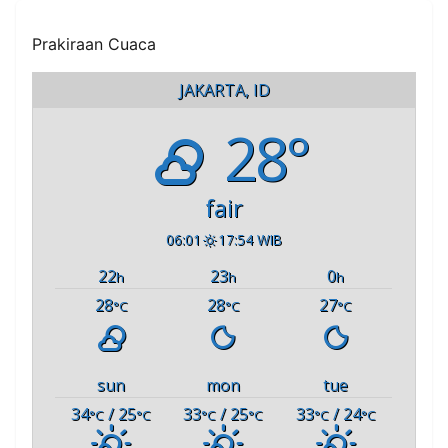
Prakiraan Cuaca
JAKARTA, ID
28°
fair
06:01
17:54 WIB
22
23
0
h
h
h
28
28
27
°C
°C
°C
sun
mon
tue
34
/ 25
33
/ 25
33
/ 24
°C
°C
°C
°C
°C
°C