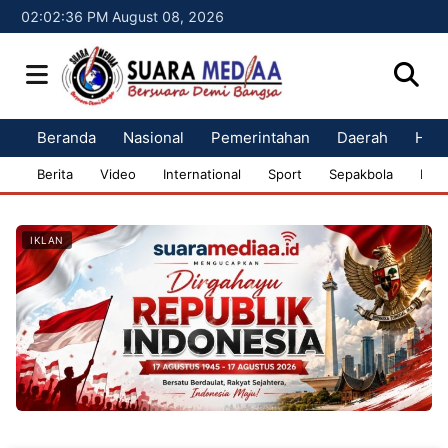
02:02:37 PM August 08, 2026
Beranda
Nasional
Pemerintahan
Daerah
Huk
Berita
Video
International
Sport
Sepakbola
Bisn
IKLAN