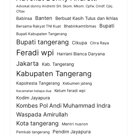
Advokat donny Andretti SH. Skom. Mkom. Cpfw. Cmdf. Cjkj.
Cftax
Banten
Berbuat Kasih Tulus dan Ikhlas
Babinsa
Bupati
Bersama Rakyat TNI Kuat
Bhabinkamtibmas
Bupati Kabupaten Tangerang
Bupati tangerang
Cikupa
Citra Raya
Feradi wpi
Harriani Bianca Daryana
Jakarta
Kab. Tangerang
Kabupaten Tangerang
Kapolresta Tangerang
Kebumen jateng
Ketum feradi wpi
Kecamatan kelapa dua
Kodim Jayapura
Kombes Pol Andi Muhammad Indra
Waspada Amirullah
Kota tangerang
Mentri nusron
Pendim Jayapura
Pemkab tangerang