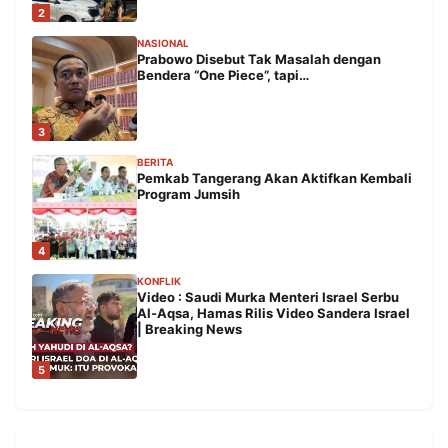
2
NASIONAL
Prabowo Disebut Tak Masalah dengan
Bendera “One Piece”, tapi…
3
BERITA
Pemkab Tangerang Akan Aktifkan Kembali
Program Jumsih
4
KONFLIK
Video : Saudi Murka Menteri Israel Serbu
Al-Aqsa, Hamas Rilis Video Sandera Israel
| Breaking News
5