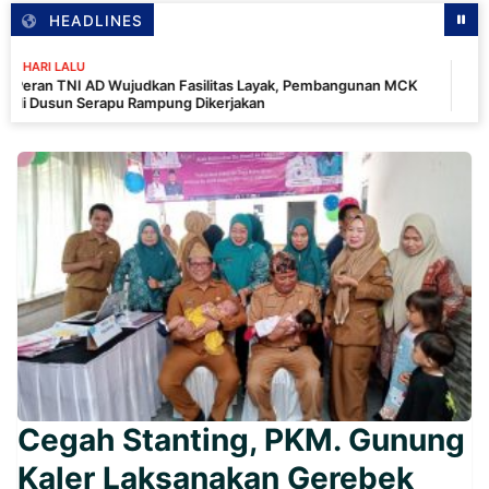
HEADLINES
1 HAR
D Wujudkan Fasilitas Layak, Pembangunan MCK
Tim W
rapu Rampung Dikerjakan
Merau
Cegah Stanting, PKM. Gunung
Kaler Laksanakan Gerebek