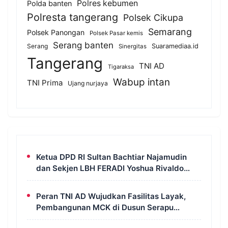
Polres kebumen
Polda banten
Polresta tangerang
Polsek Cikupa
Semarang
Polsek Panongan
Polsek Pasar kemis
Serang banten
Serang
Suaramediaa.id
Sinergitas
Tangerang
TNI AD
Tigaraksa
Wabup intan
TNI Prima
Ujang nurjaya
Ketua DPD RI Sultan Bachtiar Najamudin
dan Sekjen LBH FERADI Yoshua Rivaldo
Bahas Geopolitik dan Supremasi Hukum
Peran TNI AD Wujudkan Fasilitas Layak,
Pembangunan MCK di Dusun Serapu
Rampung Dikerjakan