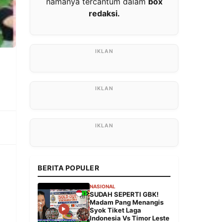
namanya tercantum dalam
box
redaksi.
BERITA POPULER
NASIONAL
SUDAH SEPERTI GBK!
Madam Pang Menangis
Syok Tiket Laga
Indonesia Vs Timor Leste