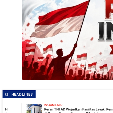
HEADLINES
22 JAM LALU
Peran TNI AD Wujudkan Fasilitas Layak, Pembangunan MCK