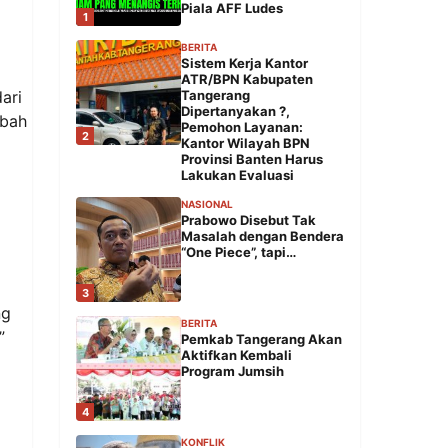
Piala AFF Ludes
1
BERITA
Sistem Kerja Kantor
ATR/BPN Kabupaten
ari
Tangerang
Dipertanyakan ?,
ibah
Pemohon Layanan:
2
Kantor Wilayah BPN
Provinsi Banten Harus
Lakukan Evaluasi
NASIONAL
Prabowo Disebut Tak
Masalah dengan Bendera
“One Piece”, tapi…
3
ng
BERITA
”
Pemkab Tangerang Akan
Aktifkan Kembali
Program Jumsih
4
KONFLIK