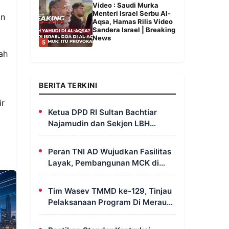
Video : Saudi Murka
Menteri Israel Serbu Al-
an
Aqsa, Hamas Rilis Video
Sandera Israel | Breaking
News
5
ah
t
BERITA TERKINI
ir
Ketua DPD RI Sultan Bachtiar
Najamudin dan Sekjen LBH
FERADI Yoshua Rivaldo Bahas
Geopolitik dan Supremasi Hukum
Peran TNI AD Wujudkan Fasilitas
Layak, Pembangunan MCK di
Dusun Serapu Rampung
Dikerjakan
Tim Wasev TMMD ke-129, Tinjau
Pelaksanaan Program Di Merauke
– Papua Selatan