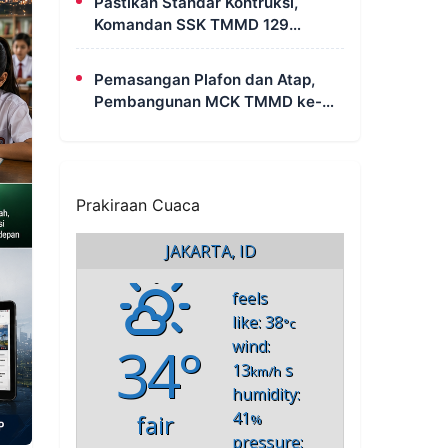
Pastikan Standar Kontruksi,
Komandan SSK TMMD 129
Intensif Awasi Pembangunan
MCK di Wanam
Pemasangan Plafon dan Atap,
Pembangunan MCK TMMD ke-
129 di Kampung Wanam Hampir
Rampung
Prakiraan Cuaca
JAKARTA, ID
feels
like: 38
°c
34°
wind:
13
s
km/h
humidity:
41
fair
%
pressure: