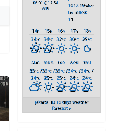
06:01
17:54
1012.19
mbar
WIB
uv index:
11
14
15
16
17
18
h
h
h
h
h
34
34
32
30
29
°C
°C
°C
°C
°C
sun
mon
tue
wed
thu
33
/
33
/
33
/
34
/
34
/
°C
°C
°C
°C
°C
24
25
25
24
24
°C
°C
°C
°C
°C
Jakarta, ID
10 days weather
forecast ▸