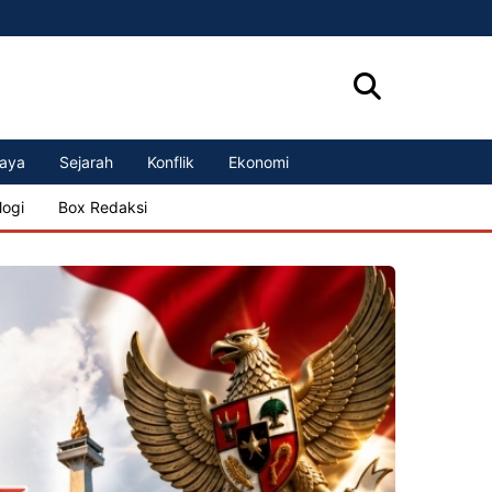
aya
Sejarah
Konflik
Ekonomi
logi
Box Redaksi