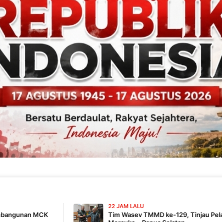
22 JAM LALU
Tim Wasev TMMD ke-129, Tinjau Pelaksanaan Program Di