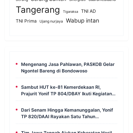
Tangerang
TNI AD
Tigaraksa
Wabup intan
TNI Prima
Ujang nurjaya
Mengenang Jasa Pahlawan, PASKOB Gelar
Ngontel Bareng di Bondowoso
Sambut HUT ke-81 Kemerdekaan RI,
Prajurit Yonif TP 804/DBAY Ikuti Kegiatan
Donor Darah
Dari Senam Hingga Kemanunggalan, Yonif
TP 820/DAAI Rayakan Satu Tahun
Pengabdian dengan Semangat
Kebersamaan
Tim Jawa Tengah Ajukan Keberatan Hasil