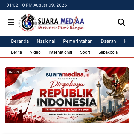
01:02:11 PM August 09, 2026
Beranda
Nasional
Pemerintahan
Daerah
Huk
Berita
Video
International
Sport
Sepakbola
Bisn
IKLAN