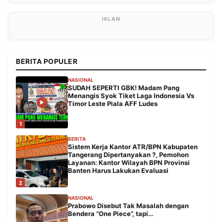
BERITA POPULER
NASIONAL
SUDAH SEPERTI GBK! Madam Pang
Menangis Syok Tiket Laga Indonesia Vs
Timor Leste Piala AFF Ludes
1
BERITA
Sistem Kerja Kantor ATR/BPN Kabupaten
Tangerang Dipertanyakan ?, Pemohon
Layanan: Kantor Wilayah BPN Provinsi
Banten Harus Lakukan Evaluasi
2
NASIONAL
Prabowo Disebut Tak Masalah dengan
Bendera “One Piece”, tapi…