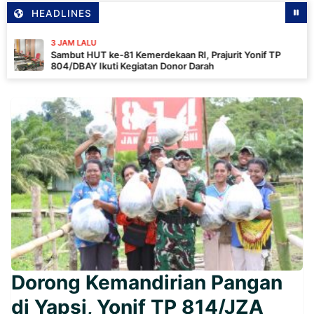
HEADLINES
 JAM LALU
ambut HUT ke-81 Kemerdekaan RI, Prajurit Yonif TP
04/DBAY Ikuti Kegiatan Donor Darah
Dorong Kemandirian Pangan
di Yapsi, Yonif TP 814/JZA