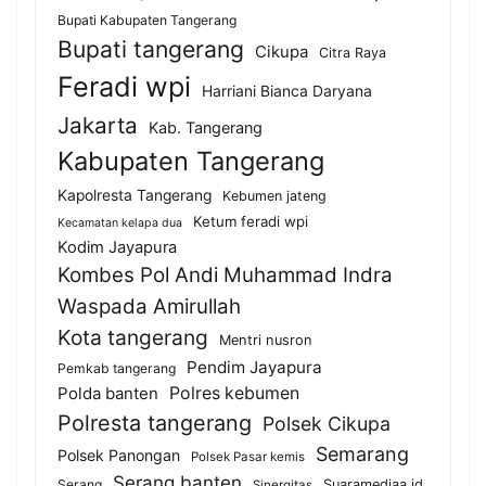
Bupati Kabupaten Tangerang
Bupati tangerang
Cikupa
Citra Raya
Feradi wpi
Harriani Bianca Daryana
Jakarta
Kab. Tangerang
Kabupaten Tangerang
Kapolresta Tangerang
Kebumen jateng
Ketum feradi wpi
Kecamatan kelapa dua
Kodim Jayapura
Kombes Pol Andi Muhammad Indra
Waspada Amirullah
Kota tangerang
Mentri nusron
Pendim Jayapura
Pemkab tangerang
Polda banten
Polres kebumen
Polresta tangerang
Polsek Cikupa
Semarang
Polsek Panongan
Polsek Pasar kemis
Serang banten
Serang
Suaramediaa.id
Sinergitas