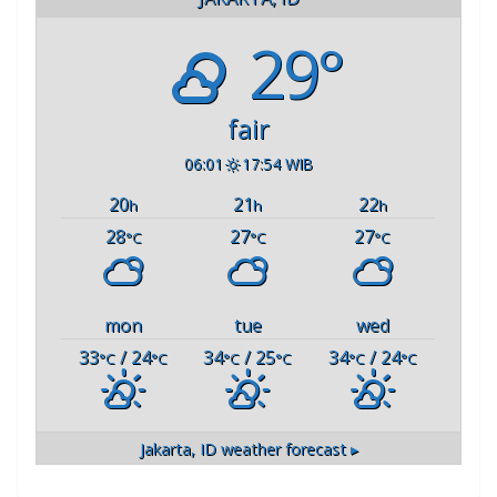
29°
fair
06:01
17:54 WIB
20
21
22
h
h
h
28
27
27
°C
°C
°C
mon
tue
wed
33
/ 24
34
/ 25
34
/ 24
°C
°C
°C
°C
°C
°C
Jakarta, ID
weather forecast ▸