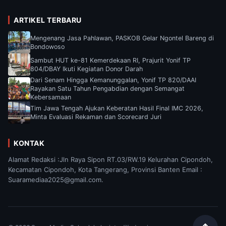
ARTIKEL TERBARU
Mengenang Jasa Pahlawan, PASKOB Gelar Ngontel Bareng di
Bondowoso
Sambut HUT ke-81 Kemerdekaan RI, Prajurit Yonif TP
804/DBAY Ikuti Kegiatan Donor Darah
Dari Senam Hingga Kemanunggalan, Yonif TP 820/DAAI
Rayakan Satu Tahun Pengabdian dengan Semangat
Kebersamaan
Tim Jawa Tengah Ajukan Keberatan Hasil Final IMC 2026,
Minta Evaluasi Rekaman dan Scorecard Juri
KONTAK
Alamat Redaksi :Jln Raya Sipon RT.03/RW.19 Kelurahan Cipondoh,
Kecamatan Cipondoh, Kota Tangerang, Provinsi Banten Email :
Suaramediaa2025@gmail.com.