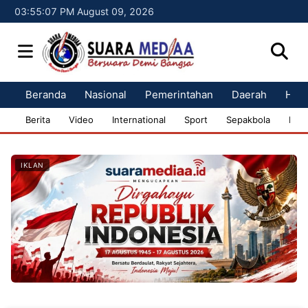
03:55:09 PM August 09, 2026
Beranda
Nasional
Pemerintahan
Daerah
Huk
Berita
Video
International
Sport
Sepakbola
Bisn
IKLAN