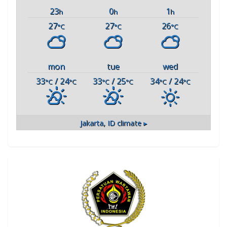
23
0
1
h
h
h
27
27
26
°C
°C
°C
mon
tue
wed
33
/ 24
33
/ 25
34
/ 24
°C
°C
°C
°C
°C
°C
Jakarta, ID
climate ▸