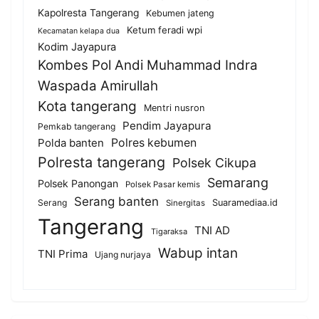
Kapolresta Tangerang
Kebumen jateng
Ketum feradi wpi
Kecamatan kelapa dua
Kodim Jayapura
Kombes Pol Andi Muhammad Indra
Waspada Amirullah
Kota tangerang
Mentri nusron
Pendim Jayapura
Pemkab tangerang
Polda banten
Polres kebumen
Polresta tangerang
Polsek Cikupa
Semarang
Polsek Panongan
Polsek Pasar kemis
Serang banten
Serang
Suaramediaa.id
Sinergitas
Tangerang
TNI AD
Tigaraksa
Wabup intan
TNI Prima
Ujang nurjaya