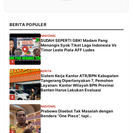
BERITA POPULER
NASIONAL
SUDAH SEPERTI GBK! Madam Pang
Menangis Syok Tiket Laga Indonesia Vs
Timor Leste Piala AFF Ludes
1
BERITA
Sistem Kerja Kantor ATR/BPN Kabupaten
Tangerang Dipertanyakan ?, Pemohon
Layanan: Kantor Wilayah BPN Provinsi
Banten Harus Lakukan Evaluasi
2
NASIONAL
Prabowo Disebut Tak Masalah dengan
Bendera “One Piece”, tapi…
3