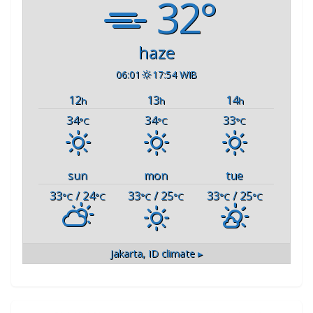
32°
haze
06:01
17:54 WIB
12
13
14
h
h
h
34
34
33
°C
°C
°C
sun
mon
tue
33
/ 24
33
/ 25
33
/ 25
°C
°C
°C
°C
°C
°C
Jakarta, ID
climate ▸