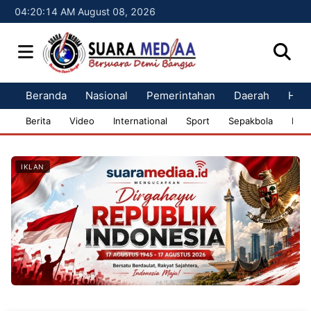
04:20:15 AM August 08, 2026
Beranda
Nasional
Pemerintahan
Daerah
Huk
Berita
Video
International
Sport
Sepakbola
Bisn
IKLAN