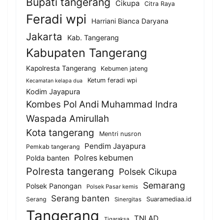
Bupati tangerang
Cikupa
Citra Raya
Feradi wpi
Harriani Bianca Daryana
Jakarta
Kab. Tangerang
Kabupaten Tangerang
Kapolresta Tangerang
Kebumen jateng
Ketum feradi wpi
Kecamatan kelapa dua
Kodim Jayapura
Kombes Pol Andi Muhammad Indra
Waspada Amirullah
Kota tangerang
Mentri nusron
Pendim Jayapura
Pemkab tangerang
Polres kebumen
Polda banten
Polresta tangerang
Polsek Cikupa
Semarang
Polsek Panongan
Polsek Pasar kemis
Serang banten
Serang
Suaramediaa.id
Sinergitas
Tangerang
TNI AD
Tigaraksa