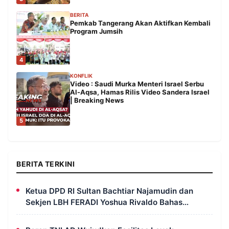
BERITA
Pemkab Tangerang Akan Aktifkan Kembali
Program Jumsih
4
KONFLIK
Video : Saudi Murka Menteri Israel Serbu
Al-Aqsa, Hamas Rilis Video Sandera Israel
| Breaking News
5
BERITA TERKINI
Ketua DPD RI Sultan Bachtiar Najamudin dan
Sekjen LBH FERADI Yoshua Rivaldo Bahas
Geopolitik dan Supremasi Hukum