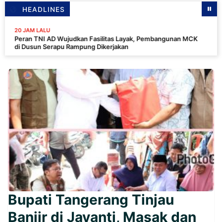
HEADLINES
LALU
TNI AD Wujudkan Fasilitas Layak, Pembangunan MCK
n Serapu Rampung Dikerjakan
Bupati Tangerang Tinjau
Banjir di Jayanti, Masak dan