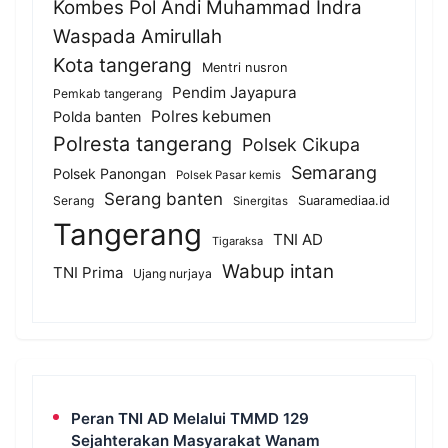
Kombes Pol Andi Muhammad Indra
Waspada Amirullah
Kota tangerang
Mentri nusron
Pendim Jayapura
Pemkab tangerang
Polres kebumen
Polda banten
Polresta tangerang
Polsek Cikupa
Semarang
Polsek Panongan
Polsek Pasar kemis
Serang banten
Serang
Suaramediaa.id
Sinergitas
Tangerang
TNI AD
Tigaraksa
Wabup intan
TNI Prima
Ujang nurjaya
Peran TNI AD Melalui TMMD 129
Sejahterakan Masyarakat Wanam