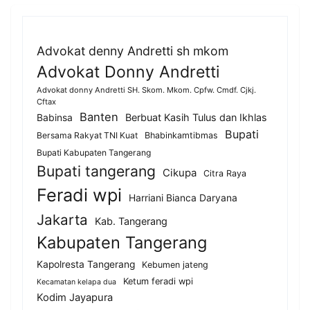
Advokat denny Andretti sh mkom
Advokat Donny Andretti
Advokat donny Andretti SH. Skom. Mkom. Cpfw. Cmdf. Cjkj.
Cftax
Banten
Berbuat Kasih Tulus dan Ikhlas
Babinsa
Bupati
Bersama Rakyat TNI Kuat
Bhabinkamtibmas
Bupati Kabupaten Tangerang
Bupati tangerang
Cikupa
Citra Raya
Feradi wpi
Harriani Bianca Daryana
Jakarta
Kab. Tangerang
Kabupaten Tangerang
Kapolresta Tangerang
Kebumen jateng
Ketum feradi wpi
Kecamatan kelapa dua
Kodim Jayapura