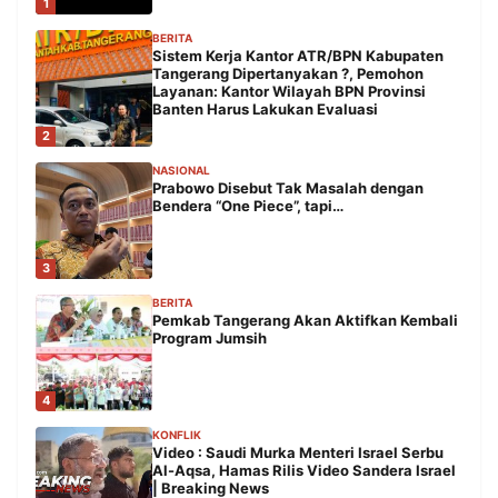
1
BERITA
Sistem Kerja Kantor ATR/BPN Kabupaten
Tangerang Dipertanyakan ?, Pemohon
Layanan: Kantor Wilayah BPN Provinsi
Banten Harus Lakukan Evaluasi
2
NASIONAL
Prabowo Disebut Tak Masalah dengan
Bendera “One Piece”, tapi…
3
BERITA
Pemkab Tangerang Akan Aktifkan Kembali
Program Jumsih
4
KONFLIK
Video : Saudi Murka Menteri Israel Serbu
Al-Aqsa, Hamas Rilis Video Sandera Israel
| Breaking News