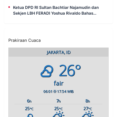
Ketua DPD RI Sultan Bachtiar Najamudin dan
Sekjen LBH FERADI Yoshua Rivaldo Bahas
Geopolitik dan Supremasi Hukum
Prakiraan Cuaca
JAKARTA, ID
26°
fair
06:01
17:54 WIB
6
7
8
h
h
h
25
25
27
°C
°C
°C