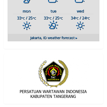
mon
tue
wed
33
/ 25
33
/ 25
34
/ 24
°C
°C
°C
°C
°C
°C
Jakarta, ID
weather forecast ▸