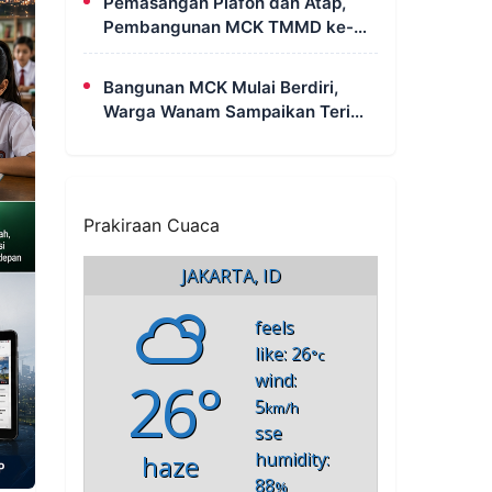
Pemasangan Plafon dan Atap,
Pembangunan MCK TMMD ke-
129 di Kampung Wanam Hampir
Rampung
Bangunan MCK Mulai Berdiri,
Warga Wanam Sampaikan Terima
Kasih Kepada Satgas TMMD
Prakiraan Cuaca
JAKARTA, ID
feels
like: 26
°c
26°
wind:
5
km/h
sse
humidity:
haze
88
%