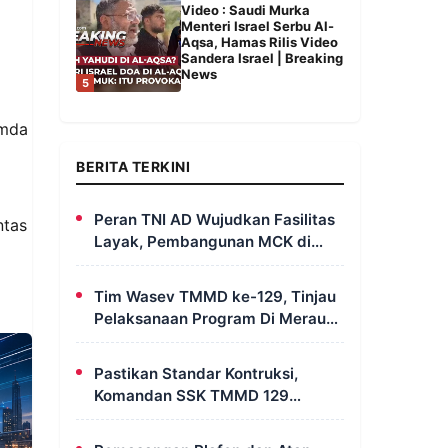
Video : Saudi Murka
Menteri Israel Serbu Al-
Aqsa, Hamas Rilis Video
Sandera Israel | Breaking
News
5
imda
BERITA TERKINI
Peran TNI AD Wujudkan Fasilitas
ntas
Layak, Pembangunan MCK di
Dusun Serapu Rampung
Dikerjakan
Tim Wasev TMMD ke-129, Tinjau
Pelaksanaan Program Di Merauke
– Papua Selatan
Pastikan Standar Kontruksi,
Komandan SSK TMMD 129
Intensif Awasi Pembangunan
MCK di Wanam