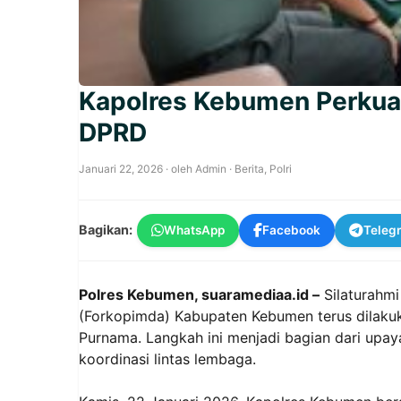
Kapolres Kebumen Perkua
DPRD
Januari 22, 2026
· oleh
Admin
·
Berita
,
Polri
Bagikan:
WhatsApp
Facebook
Teleg
Polres Kebumen, suaramediaa.id –
Silaturahmi
(Forkopimda) Kabupaten Kebumen terus dilakuk
Purnama. Langkah ini menjadi bagian dari up
koordinasi lintas lembaga.