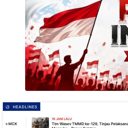
HEADLINES
16 JAM LALU
Tim Wasev TMMD ke-129, Tinjau Pelaksanaan Program Di