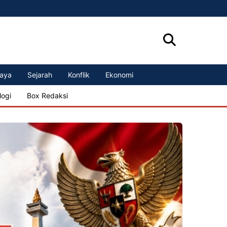
aya
Sejarah
Konflik
Ekonomi
logi
Box Redaksi