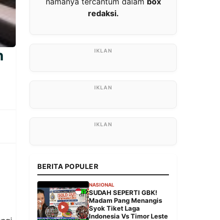
namanya tercantum dalam
box
redaksi.
n
BERITA POPULER
NASIONAL
SUDAH SEPERTI GBK!
Madam Pang Menangis
Syok Tiket Laga
Indonesia Vs Timor Leste