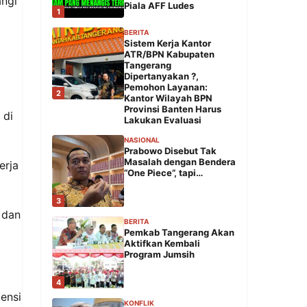
angi
Piala AFF Ludes
1
BERITA
Sistem Kerja Kantor
ATR/BPN Kabupaten
Tangerang
Dipertanyakan ?,
Pemohon Layanan:
2
Kantor Wilayah BPN
Provinsi Banten Harus
 di
Lakukan Evaluasi
NASIONAL
Prabowo Disebut Tak
Masalah dengan Bendera
erja
“One Piece”, tapi…
3
 dan
BERITA
Pemkab Tangerang Akan
Aktifkan Kembali
Program Jumsih
4
ensi
KONFLIK