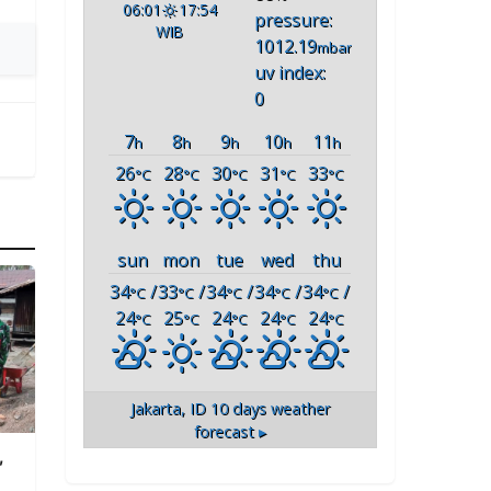
06:01
17:54
pressure:
WIB
1012.19
mbar
uv index:
0
7
8
9
10
11
h
h
h
h
h
26
28
30
31
33
°C
°C
°C
°C
°C
sun
mon
tue
wed
thu
34
/
33
/
34
/
34
/
34
/
°C
°C
°C
°C
°C
24
25
24
24
24
°C
°C
°C
°C
°C
Jakarta, ID
10 days weather
forecast ▸
,