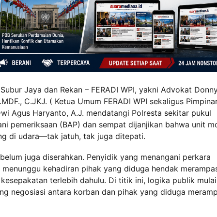
Subur Jaya dan Rekan – FERADI WPI, yakni Advokat Donn
 C.MDF., C.JKJ. ( Ketua Umum FERADI WPI sekaligus Pimpina
 Agus Haryanto, A.J. mendatangi Polresta sekitar pukul
ani pemeriksaan (BAP) dan sempat dijanjikan bahwa unit mo
g di udara—tak jatuh, tak juga ditepati.
l belum juga diserahkan. Penyidik yang menangani perkara
t menunggu kehadiran pihak yang diduga hendak merampa
sepakatan terlebih dahulu. Di titik ini, logika publik mulai
uang negosiasi antara korban dan pihak yang diduga meram