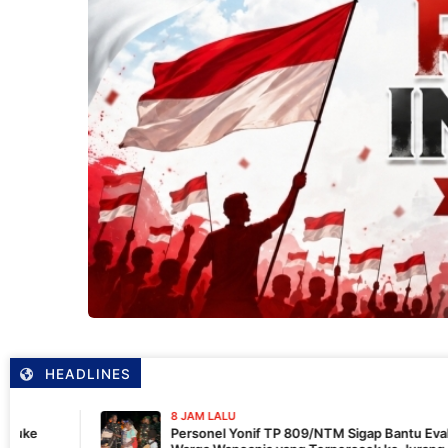
HEADLINES
8 JAM LALU
Personel Yonif TP 809/NTM Sigap Bantu Evakuasi Kendaraan