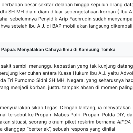
 berbadan besar sekitar delapan hingga sepuluh orang dat
idhi SH MH diam diam diluar sepengetahuan korban ( Ibu A.
hal sebelumnya Penyidik Arip Fachrudin sudah menyampa
hwa setelah Ibu A.J. di BAP mobil akan langsung dikembal
an Papua: Menyalakan Cahaya Ilmu di Kampung Tomka
 sakit sambil menunggu kepastian yang tak kunjung datang
berujung kericuhan antara Kuasa Hukum Ibu A.J. yaitu Advo
da Tri Purnomo Sidhi SH MH. Negara, yang seharusnya had
ang menjadi korban, justru tampak absen di momen paling
menyuarakan sikap tegas. Dengan lantang, ia menyatakan
nal tersebut ke Propam Mabes Polri, Propam Polda DIY, da
dakan situasi, seorang oknum piket reskrim bernama
AIPDA
 dianggap “berteriak”, sebuah respons yang dinilai