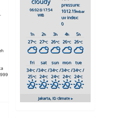
cloudy
pressure:
06:02
17:54
1012.19
mbar
.
WIB
uv index:
0
1
2
3
4
5
h
h
h
h
h
27
27
26
26
26
°C
°C
°C
°C
°C
eh
fri
sat
sun
mon
tue
ka
34
/
34
/
34
/
34
/
34
/
°C
°C
°C
°C
°C
1999
25
24
24
24
24
°C
°C
°C
°C
°C
Jakarta, ID
climate ▸