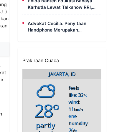
Polda Banten Edukasi Bahaya
ang
Karhutla Lewat Talkshow RRI,
J. )
Masyarakat Diingatkan Ancaman
ikan
Pidana Pembakaran Lahan
Advokat Cecilia: Penyitaan
ikan
Handphone Merupakan
Mekanisme Hukum, Saya Akan
Kooperatif Apabila Diminta
Penyidik dan Tidak Perlu Takut
Prakiraan Cuaca
.
kat
JAKARTA, ID
ir
feels
like: 32
°c
28°
wind:
11
km/h
n
ene
humidity:
partly
76
%