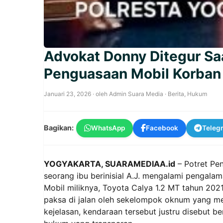
Advokat Donny Ditegur Sa
Penguasaan Mobil Korban 
Januari 23, 2026
· oleh
Admin Suara Media
·
Berita
,
Hukum
Bagikan:
WhatsApp
Facebook
Teleg
YOGYAKARTA, SUARAMEDIAA.id
– Potret Pen
seorang ibu berinisial A.J. mengalami pengalam
Mobil miliknya, Toyota Calya 1.2 MT tahun 202
paksa di jalan oleh sekelompok oknum yang m
kejelasan, kendaraan tersebut justru disebut 