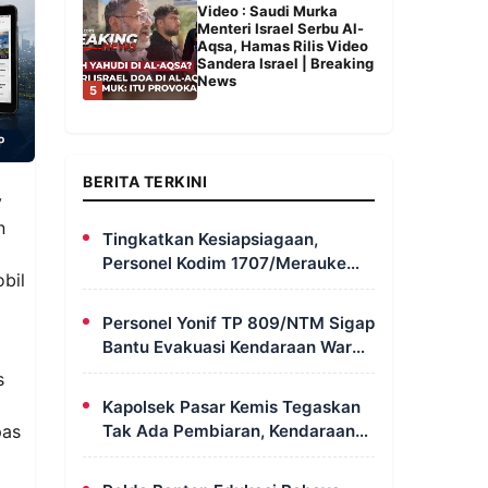
Video : Saudi Murka
Menteri Israel Serbu Al-
Aqsa, Hamas Rilis Video
Sandera Israel | Breaking
News
5
BERITA TERKINI
y
n
Tingkatkan Kesiapsiagaan,
Personel Kodim 1707/Merauke
bil
Asah Ketrampilan Bersama
Petugas Damkar
Personel Yonif TP 809/NTM Sigap
Bantu Evakuasi Kendaraan Warga
Wapoania yang Terperosok ke
s
Jurang
Kapolsek Pasar Kemis Tegaskan
Tak Ada Pembiaran, Kendaraan
pas
Berat yang Parkir di Bahu Jalan
Langsung Ditertibkan