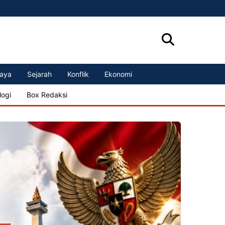
aya
Sejarah
Konflik
Ekonomi
logi
Box Redaksi