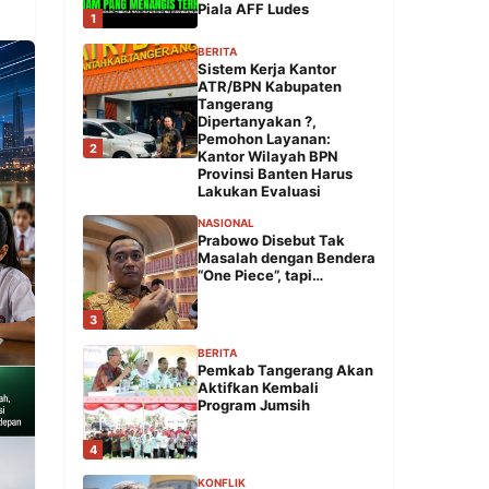
Piala AFF Ludes
1
BERITA
Sistem Kerja Kantor
ATR/BPN Kabupaten
Tangerang
Dipertanyakan ?,
Pemohon Layanan:
2
Kantor Wilayah BPN
Provinsi Banten Harus
Lakukan Evaluasi
NASIONAL
Prabowo Disebut Tak
Masalah dengan Bendera
“One Piece”, tapi…
3
BERITA
Pemkab Tangerang Akan
Aktifkan Kembali
Program Jumsih
4
KONFLIK