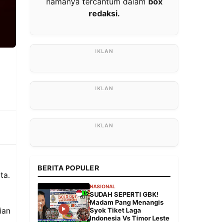
namanya tercantum dalam
box
redaksi.
BERITA POPULER
ta.
NASIONAL
SUDAH SEPERTI GBK!
Madam Pang Menangis
ian
Syok Tiket Laga
Indonesia Vs Timor Leste