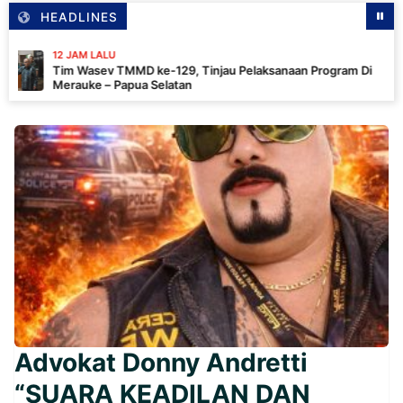
HEADLINES
 LALU
asev TMMD ke-129, Tinjau Pelaksanaan Program Di
e – Papua Selatan
Advokat Donny Andretti
“SUARA KEADILAN DAN