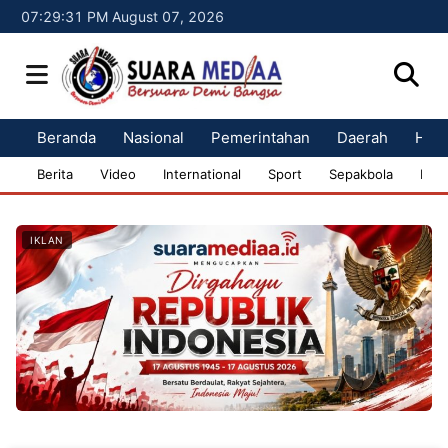
07:29:32 PM August 07, 2026
Beranda
Nasional
Pemerintahan
Daerah
Huk
Berita
Video
International
Sport
Sepakbola
Bisn
IKLAN