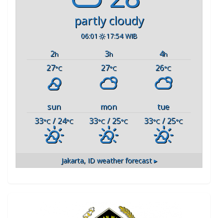
partly cloudy
06:01
17:54 WIB
2
3
4
h
h
h
27
27
26
°C
°C
°C
sun
mon
tue
33
/ 24
33
/ 25
33
/ 25
°C
°C
°C
°C
°C
°C
Jakarta, ID
weather forecast ▸