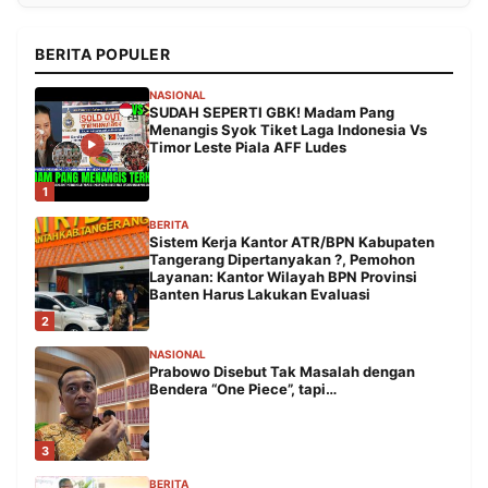
BERITA POPULER
NASIONAL
SUDAH SEPERTI GBK! Madam Pang
Menangis Syok Tiket Laga Indonesia Vs
Timor Leste Piala AFF Ludes
1
BERITA
Sistem Kerja Kantor ATR/BPN Kabupaten
Tangerang Dipertanyakan ?, Pemohon
Layanan: Kantor Wilayah BPN Provinsi
Banten Harus Lakukan Evaluasi
2
NASIONAL
Prabowo Disebut Tak Masalah dengan
Bendera “One Piece”, tapi…
3
BERITA