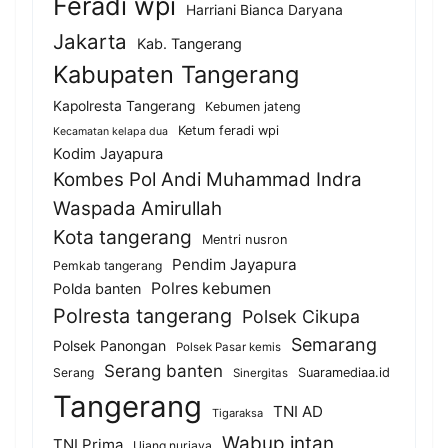
Feradi wpi
Harriani Bianca Daryana
Jakarta
Kab. Tangerang
Kabupaten Tangerang
Kapolresta Tangerang
Kebumen jateng
Ketum feradi wpi
Kecamatan kelapa dua
Kodim Jayapura
Kombes Pol Andi Muhammad Indra
Waspada Amirullah
Kota tangerang
Mentri nusron
Pendim Jayapura
Pemkab tangerang
Polres kebumen
Polda banten
Polresta tangerang
Polsek Cikupa
Semarang
Polsek Panongan
Polsek Pasar kemis
Serang banten
Serang
Suaramediaa.id
Sinergitas
Tangerang
TNI AD
Tigaraksa
Wabup intan
TNI Prima
Ujang nurjaya