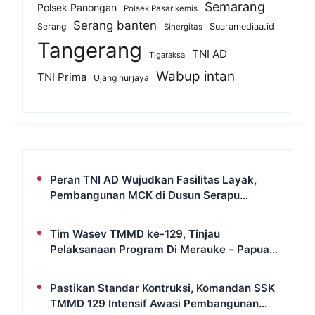
Semarang
Polsek Panongan
Polsek Pasar kemis
Serang banten
Serang
Suaramediaa.id
Sinergitas
Tangerang
TNI AD
Tigaraksa
Wabup intan
TNI Prima
Ujang nurjaya
Peran TNI AD Wujudkan Fasilitas Layak,
Pembangunan MCK di Dusun Serapu
Rampung Dikerjakan
Tim Wasev TMMD ke-129, Tinjau
Pelaksanaan Program Di Merauke – Papua
Selatan
Pastikan Standar Kontruksi, Komandan SSK
TMMD 129 Intensif Awasi Pembangunan