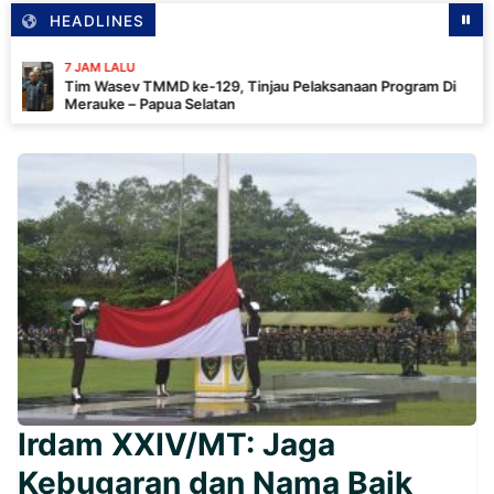
HEADLINES
JAM LALU
m Wasev TMMD ke-129, Tinjau Pelaksanaan Program Di
rauke – Papua Selatan
Irdam XXIV/MT: Jaga
Kebugaran dan Nama Baik