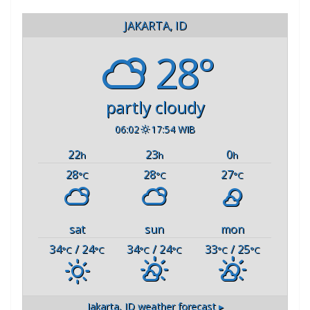
JAKARTA, ID
28°
partly cloudy
06:02
17:54 WIB
22
23
0
h
h
h
28
28
27
°C
°C
°C
sat
sun
mon
34
/ 24
34
/ 24
33
/ 25
°C
°C
°C
°C
°C
°C
Jakarta, ID
weather forecast ▸