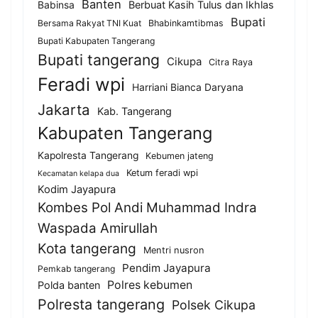
Banten
Berbuat Kasih Tulus dan Ikhlas
Babinsa
Bupati
Bersama Rakyat TNI Kuat
Bhabinkamtibmas
Bupati Kabupaten Tangerang
Bupati tangerang
Cikupa
Citra Raya
Feradi wpi
Harriani Bianca Daryana
Jakarta
Kab. Tangerang
Kabupaten Tangerang
Kapolresta Tangerang
Kebumen jateng
Ketum feradi wpi
Kecamatan kelapa dua
Kodim Jayapura
Kombes Pol Andi Muhammad Indra
Waspada Amirullah
Kota tangerang
Mentri nusron
Pendim Jayapura
Pemkab tangerang
Polres kebumen
Polda banten
Polresta tangerang
Polsek Cikupa