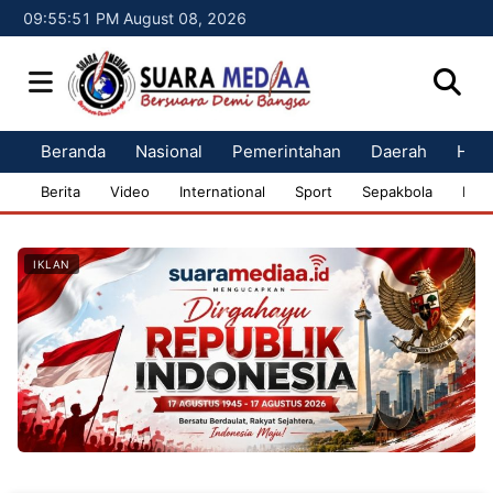
09:55:52 PM August 08, 2026
Beranda
Nasional
Pemerintahan
Daerah
Huk
Berita
Video
International
Sport
Sepakbola
Bisn
IKLAN