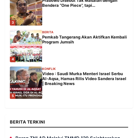
Prabowo Disebut Tak Masalah dengan
Bendera “One Piece”, tapi…
3
BERITA
Pemkab Tangerang Akan Aktifkan Kembali
Program Jumsih
4
KONFLIK
Video : Saudi Murka Menteri Israel Serbu
Al-Aqsa, Hamas Rilis Video Sandera Israel
| Breaking News
5
BERITA TERKINI