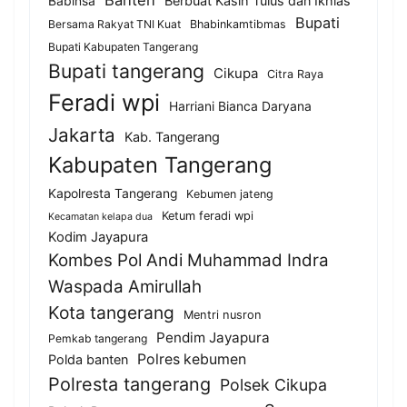
Banten
Berbuat Kasih Tulus dan Ikhlas
Babinsa
Bupati
Bersama Rakyat TNI Kuat
Bhabinkamtibmas
Bupati Kabupaten Tangerang
Bupati tangerang
Cikupa
Citra Raya
Feradi wpi
Harriani Bianca Daryana
Jakarta
Kab. Tangerang
Kabupaten Tangerang
Kapolresta Tangerang
Kebumen jateng
Ketum feradi wpi
Kecamatan kelapa dua
Kodim Jayapura
Kombes Pol Andi Muhammad Indra
Waspada Amirullah
Kota tangerang
Mentri nusron
Pendim Jayapura
Pemkab tangerang
Polres kebumen
Polda banten
Polresta tangerang
Polsek Cikupa