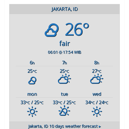
JAKARTA, ID
26°
fair
06:01
17:54 WIB
6
7
8
h
h
h
25
25
27
°C
°C
°C
mon
tue
wed
33
/ 25
33
/ 25
34
/ 24
°C
°C
°C
°C
°C
°C
Jakarta, ID
10 days weather forecast ▸