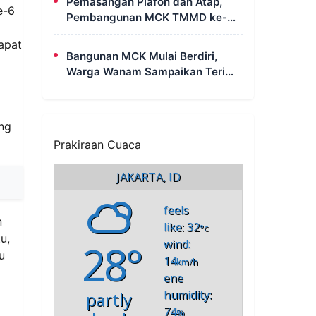
Pemasangan Plafon dan Atap,
e-6
Pembangunan MCK TMMD ke-
129 di Kampung Wanam Hampir
apat
Rampung
Bangunan MCK Mulai Berdiri,
Warga Wanam Sampaikan Terima
Kasih Kepada Satgas TMMD
ng
Prakiraan Cuaca
JAKARTA, ID
feels
n
like: 32
°c
u,
28°
wind:
u
14
km/h
ene
humidity:
partly
74
%