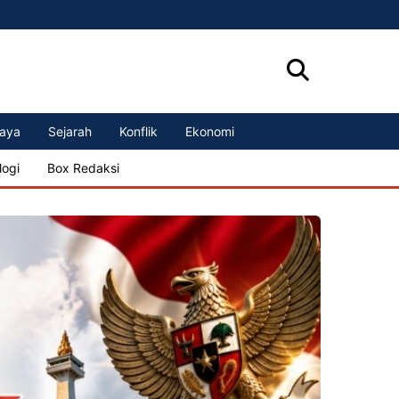
aya
Sejarah
Konflik
Ekonomi
logi
Box Redaksi