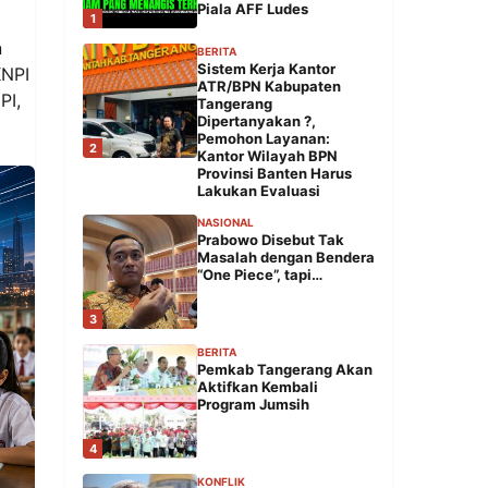
Piala AFF Ludes
1
n
BERITA
Sistem Kerja Kantor
KNPI
ATR/BPN Kabupaten
PI,
Tangerang
Dipertanyakan ?,
Pemohon Layanan:
2
Kantor Wilayah BPN
Provinsi Banten Harus
Lakukan Evaluasi
NASIONAL
Prabowo Disebut Tak
Masalah dengan Bendera
“One Piece”, tapi…
3
BERITA
Pemkab Tangerang Akan
Aktifkan Kembali
Program Jumsih
4
KONFLIK