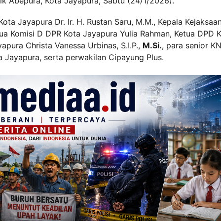
ik Abepura, Kota Jayapura, Sabtu (24/1/2026).
Kota Jayapura Dr. Ir. H. Rustan Saru, M.M., Kepala Kejaksaa
tua Komisi D DPR Kota Jayapura Yulia Rahman, Ketua DPD 
pura Christa Vanessa Urbinas, S.I.P.,
M.Si.
, para senior KN
 Jayapura, serta perwakilan Cipayung Plus.