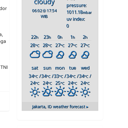
cloudy
pressure:
dor
06:02
17:54
1011.18
mbar
WIB
uv index:
0
a,
22
23
0
1
2
h
h
h
h
h
aga
28
28
27
27
27
°C
°C
°C
°C
°C
 TNI
sat
sun
mon
tue
wed
34
/
34
/
33
/
34
/
34
/
°C
°C
°C
°C
°C
24
24
25
24
24
°C
°C
°C
°C
°C
Jakarta, ID
weather forecast ▸