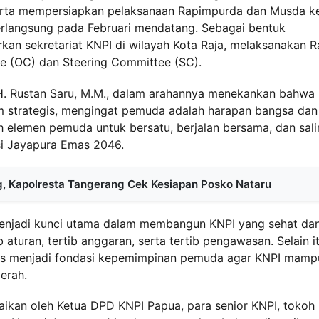
serta mempersiapkan pelaksanaan Rapimpurda dan Musda k
rlangsung pada Februari mendatang. Sebagai bentuk
rkan sekretariat KNPI di wilayah Kota Raja, melaksanakan R
e (OC) dan Steering Committee (SC).
r. H. Rustan Saru, M.M., dalam arahannya menekankan bahwa
strategis, mengingat pemuda adalah harapan bangsa dan
 elemen pemuda untuk bersatu, berjalan bersama, dan sali
i Jayapura Emas 2046.
g, Kapolresta Tangerang Cek Kesiapan Posko Nataru
 menjadi kunci utama dalam membangun KNPI yang sehat da
ib aturan, tertib anggaran, serta tertib pengawasan. Selain it
harus menjadi fondasi kepemimpinan pemuda agar KNPI mamp
erah.
ikan oleh Ketua DPD KNPI Papua, para senior KNPI, tokoh