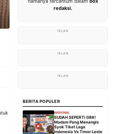
namanya tercantum dalam
box
redaksi.
BERITA POPULER
ntuk
NASIONAL
SUDAH SEPERTI GBK!
Madam Pang Menangis
Syok Tiket Laga
Indonesia Vs Timor Leste