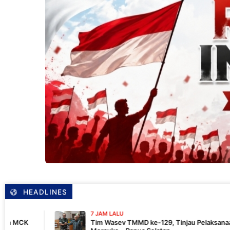
HEADLINES
7 JAM LALU
Tim Wasev TMMD ke-129, Tinjau Pelaksanaan Program Di