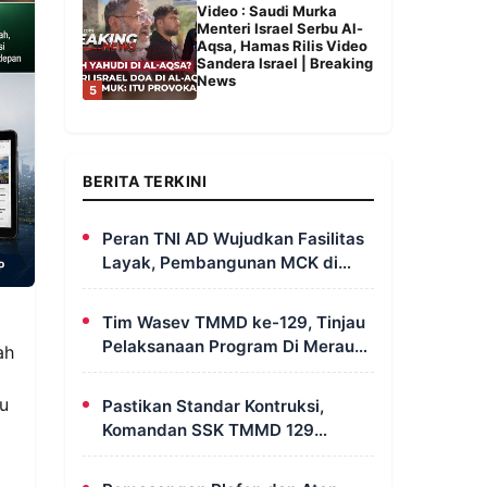
Video : Saudi Murka
Menteri Israel Serbu Al-
Aqsa, Hamas Rilis Video
Sandera Israel | Breaking
News
5
BERITA TERKINI
Peran TNI AD Wujudkan Fasilitas
Layak, Pembangunan MCK di
Dusun Serapu Rampung
Dikerjakan
Tim Wasev TMMD ke-129, Tinjau
Pelaksanaan Program Di Merauke
ah
– Papua Selatan
u
Pastikan Standar Kontruksi,
Komandan SSK TMMD 129
Intensif Awasi Pembangunan
MCK di Wanam