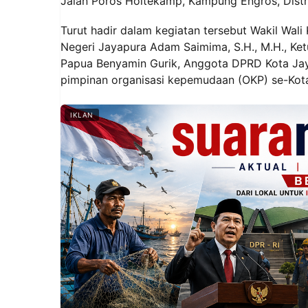
Jalan Poros Holtekamp, Kampung Engros, Distr
Turut hadir dalam kegiatan tersebut Wakil Wali 
Negeri Jayapura Adam Saimima, S.H., M.H., Ke
Papua Benyamin Gurik, Anggota DPRD Kota Jaya
pimpinan organisasi kepemudaan (OKP) se-Kota
IKLAN