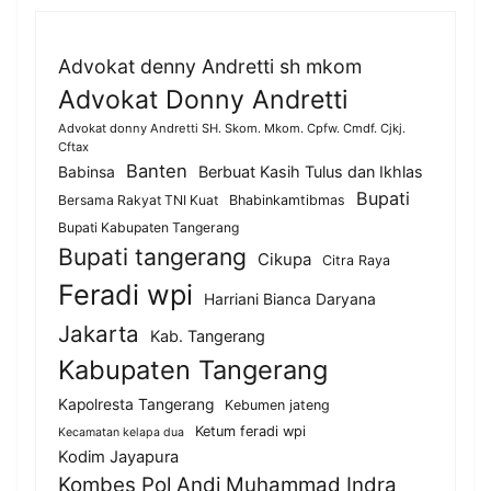
Advokat denny Andretti sh mkom
Advokat Donny Andretti
Advokat donny Andretti SH. Skom. Mkom. Cpfw. Cmdf. Cjkj.
Cftax
Banten
Berbuat Kasih Tulus dan Ikhlas
Babinsa
Bupati
Bersama Rakyat TNI Kuat
Bhabinkamtibmas
Bupati Kabupaten Tangerang
Bupati tangerang
Cikupa
Citra Raya
Feradi wpi
Harriani Bianca Daryana
Jakarta
Kab. Tangerang
Kabupaten Tangerang
Kapolresta Tangerang
Kebumen jateng
Ketum feradi wpi
Kecamatan kelapa dua
Kodim Jayapura
Kombes Pol Andi Muhammad Indra