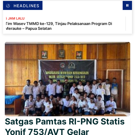
HEADLINES
U
5 
v TMMD ke-129, Tinjau Pelaksanaan Program Di
Pa
 Papua Selatan
In
Satgas Pamtas RI-PNG Statis
Yonif 753/AVT Gelar