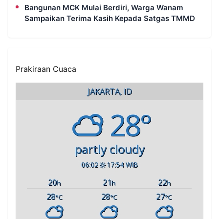
Bangunan MCK Mulai Berdiri, Warga Wanam
Sampaikan Terima Kasih Kepada Satgas TMMD
Prakiraan Cuaca
JAKARTA, ID
28°
partly cloudy
06:02
17:54 WIB
20
21
22
h
h
h
28
28
27
°C
°C
°C