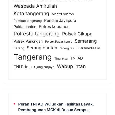
Waspada Amirullah
Kota tangerang
Mentri nusron
Pendim Jayapura
Pemkab tangerang
Polres kebumen
Polda banten
Polresta tangerang
Polsek Cikupa
Semarang
Polsek Panongan
Polsek Pasar kemis
Serang banten
Serang
Suaramediaa.id
Sinergitas
Tangerang
TNI AD
Tigaraksa
Wabup intan
TNI Prima
Ujang nurjaya
Peran TNI AD Wujudkan Fasilitas Layak,
Pembangunan MCK di Dusun Serapu