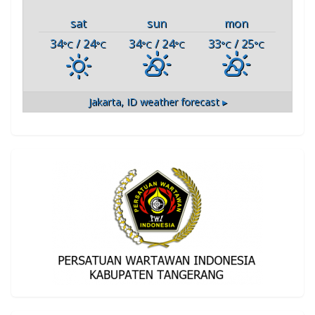
sat
sun
mon
34
/ 24
34
/ 24
33
/ 25
°C
°C
°C
°C
°C
°C
Jakarta, ID
weather forecast ▸