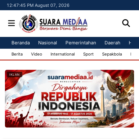
12:47:46 PM August 07, 2026
Beranda
Nasional
Pemerintahan
Daerah
Huk
Berita
Video
International
Sport
Sepakbola
Bisn
IKLAN