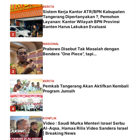
BERITA
Sistem Kerja Kantor ATR/BPN Kabupaten
Tangerang Dipertanyakan ?, Pemohon
Layanan: Kantor Wilayah BPN Provinsi
Banten Harus Lakukan Evaluasi
2
NASIONAL
Prabowo Disebut Tak Masalah dengan
Bendera “One Piece”, tapi…
3
BERITA
Pemkab Tangerang Akan Aktifkan Kembali
Program Jumsih
4
KONFLIK
Video : Saudi Murka Menteri Israel Serbu
Al-Aqsa, Hamas Rilis Video Sandera Israel
| Breaking News